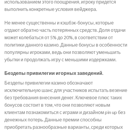
использованием этого поощрения, игроку придется
выполнить конкретные условия вейджера.
Не менее существенны и кэшбэк-бонусы, которые
отдают обратно часть потерянных средств. Доля отдачи
может колебаться от 5% до 20%, в соответствии от
политики данного казино. Данные бонусы в особенности
популярны игроками, ведь они позволяют уменьшить
убытки и продолжать игру с меньшими издержками.
Бездепы привилегии игорных заведений.
Бездепы привилегии казино обозначают
исключительную шанс для участников испытать везение
без требования внесения денег. Ключевое плюс таких
бонусов состоит в том, что они позволяют новым
клиентам познакомиться с играми и дизайном pin up без
денежных потерь. Данные премии способны
приобретать разнообразные варианты, среди которых