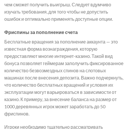
чем сможет получить выигрыш. Следует вдумчиво
изучать требования, для того чтобы не допустить
ошибок и оптимально применять доступные опции.
Фриспины за пополнение счета
Бесплатные вращения за пополнение аккаунта — это
известная форма вознаграждения, которую
предоставляют многие интернет-казино. Такой вид
бонуса позволяет геймерам заполучить фиксированное
количество безвозмездных спинов на слотовых
машинах после внесения депозита. Важно подчеркнуть,
что количество бесплатных вращений и условия их
эксплуатации могут варьироваться в зависимости от
казино. К примеру, за внесение баланса на размер от
1000 деревянных игрок может заработать до 50
фриспинов.
Игроки необходимо тщательно рассматривать