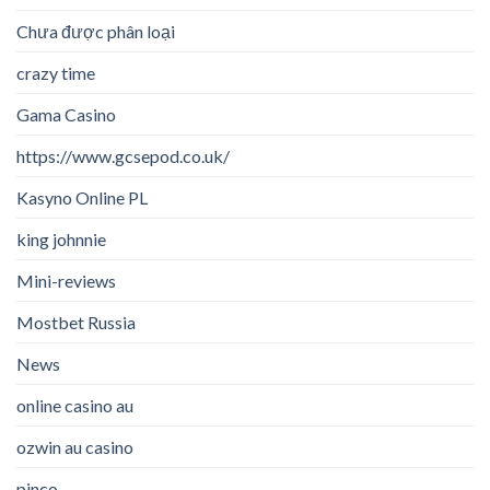
Chưa được phân loại
crazy time
Gama Casino
https://www.gcsepod.co.uk/
Kasyno Online PL
king johnnie
Mini-reviews
Mostbet Russia
News
online casino au
ozwin au casino
pinco