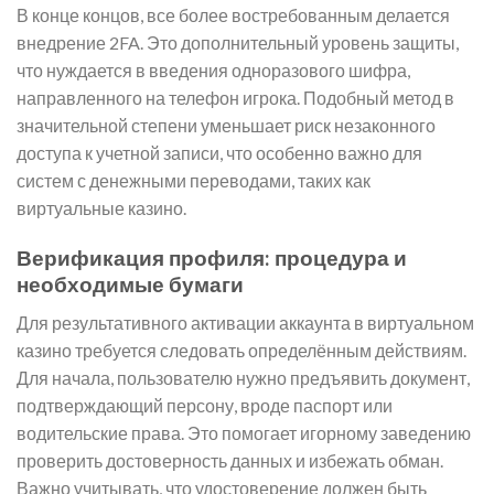
В конце концов, все более востребованным делается
внедрение 2FA. Это дополнительный уровень защиты,
что нуждается в введения одноразового шифра,
направленного на телефон игрока. Подобный метод в
значительной степени уменьшает риск незаконного
доступа к учетной записи, что особенно важно для
систем с денежными переводами, таких как
виртуальные казино.
Верификация профиля: процедура и
необходимые бумаги
Для результативного активации аккаунта в виртуальном
казино требуется следовать определённым действиям.
Для начала, пользователю нужно предъявить документ,
подтверждающий персону, вроде паспорт или
водительские права. Это помогает игорному заведению
проверить достоверность данных и избежать обман.
Важно учитывать, что удостоверение должен быть