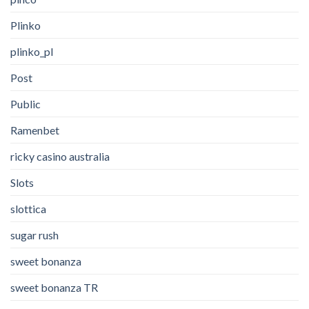
Plinko
plinko_pl
Post
Public
Ramenbet
ricky casino australia
Slots
slottica
sugar rush
sweet bonanza
sweet bonanza TR