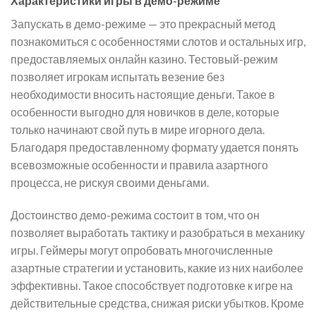
Характеристики игры в демо-режиме
Запускать в демо-режиме — это прекрасный метод
познакомиться с особенностями слотов и остальных игр,
предоставляемых онлайн казино. Тестовый-режим
позволяет игрокам испытать везение без
необходимости вносить настоящие деньги. Такое в
особенности выгодно для новичков в деле, которые
только начинают свой путь в мире игорного дела.
Благодаря предоставленному формату удается понять
всевозможные особенности и правила азартного
процесса, не рискуя своими деньгами.
Достоинство демо-режима состоит в том, что он
позволяет выработать тактику и разобраться в механику
игры. Геймеры могут опробовать многочисленные
азартные стратегии и установить, какие из них наиболее
эффективны. Такое способствует подготовке к игре на
действительные средства, снижая риски убытков. Кроме