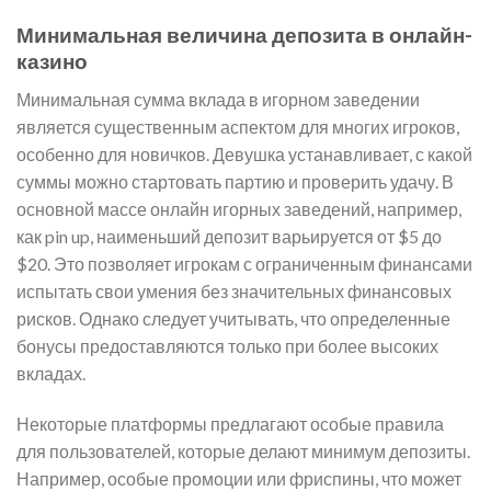
Минимальная величина депозита в онлайн-
казино
Минимальная сумма вклада в игорном заведении
является существенным аспектом для многих игроков,
особенно для новичков. Девушка устанавливает, с какой
суммы можно стартовать партию и проверить удачу. В
основной массе онлайн игорных заведений, например,
как pin up, наименьший депозит варьируется от $5 до
$20. Это позволяет игрокам с ограниченным финансами
испытать свои умения без значительных финансовых
рисков. Однако следует учитывать, что определенные
бонусы предоставляются только при более высоких
вкладах.
Некоторые платформы предлагают особые правила
для пользователей, которые делают минимум депозиты.
Например, особые промоции или фриспины, что может