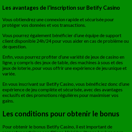
Les avantages de l’inscription sur Betify Casino
Vous obtiendrez une connexion rapide et sécurisée pour
protéger vos données et vos transactions.
Vous pourrez également bénéficier d’une équipe de support
client disponible 24h/24 pour vous aider en cas de problème ou
de question.
Enfin, vous pourrez profiter d’une variété de jeux de casino en
ligne, y compris des jeux de table, des machines à sous et des
jeux de loterie, pour vous offrir une expérience de jeu unique et
variée.
En vous inscrivant sur Betify Casino, vous bénéficiez donc d’une
expérience de jeu complète et sécurisée, avec des avantages
exclusifs et des promotions régulières pour maximiser vos
gains.
Les conditions pour obtenir le bonus
Pour obtenir le bonus Betify Casino, il est important de