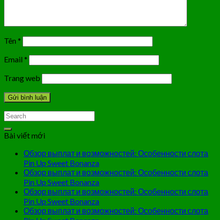
Tên
*
Email
*
Trang web
Bài viết mới
Обзор выплат и возможностей: Особенности слота
Pin Up Sweet Bonanza
Обзор выплат и возможностей: Особенности слота
Pin Up Sweet Bonanza
Обзор выплат и возможностей: Особенности слота
Pin Up Sweet Bonanza
Обзор выплат и возможностей: Особенности слота