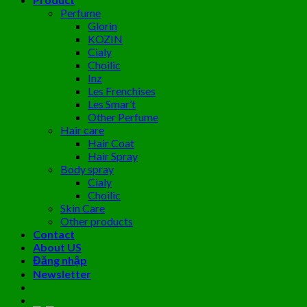
Perfume
Glorin
KOZIN
Cialy
Choilic
Inz
Les Frenchises
Les Smar’t
Other Perfume
Hair care
Hair Coat
Hair Spray
Body spray
Cialy
Choilic
Skin Care
Other products
Contact
About US
Đăng nhập
Newsletter