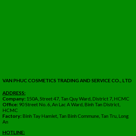
VAN PHUC COSMETICS TRADING AND SERVICE CO., LTD
ADDRESS:
Company:
150A, Street 47, Tan Quy Ward, District 7, HCMC
Office:
90 Street No. 6, An Lac A Ward, Binh Tan District,
HCMC
Factory:
Binh Tay Hamlet, Tan Binh Commune, Tan Tru, Long
An
HOTLINE: