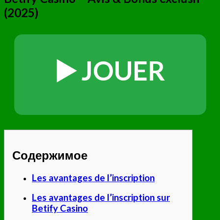
(2025)
▶️ JOUER
Содержимое
Les avantages de l’inscription
Les avantages de l’inscription sur
Betify Casino