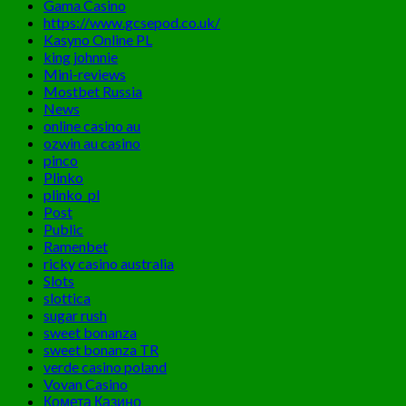
Gama Casino
https://www.gcsepod.co.uk/
Kasyno Online PL
king johnnie
Mini-reviews
Mostbet Russia
News
online casino au
ozwin au casino
pinco
Plinko
plinko_pl
Post
Public
Ramenbet
ricky casino australia
Slots
slottica
sugar rush
sweet bonanza
sweet bonanza TR
verde casino poland
Vovan Casino
Комета Казино