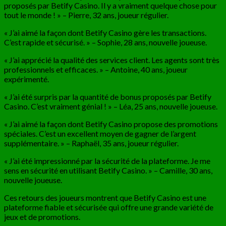
proposés par Betify Casino. Il y a vraiment quelque chose pour
tout le monde ! » – Pierre, 32 ans, joueur régulier.
« J’ai aimé la façon dont Betify Casino gère les transactions.
C’est rapide et sécurisé. » – Sophie, 28 ans, nouvelle joueuse.
« J’ai apprécié la qualité des services client. Les agents sont très
professionnels et efficaces. » – Antoine, 40 ans, joueur
expérimenté.
« J’ai été surpris par la quantité de bonus proposés par Betify
Casino. C’est vraiment génial ! » – Léa, 25 ans, nouvelle joueuse.
« J’ai aimé la façon dont Betify Casino propose des promotions
spéciales. C’est un excellent moyen de gagner de l’argent
supplémentaire. » – Raphaël, 35 ans, joueur régulier.
« J’ai été impressionné par la sécurité de la plateforme. Je me
sens en sécurité en utilisant Betify Casino. » – Camille, 30 ans,
nouvelle joueuse.
Ces retours des joueurs montrent que Betify Casino est une
plateforme fiable et sécurisée qui offre une grande variété de
jeux et de promotions.