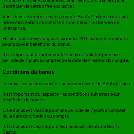
respecter certaines conditions. Voici les étapes à suivre pour
bénéficier de cette offre exclusive :
Vous devez d’abord créer un compte Betify Casino en utilisant
le lien de création de compte disponible sur le site web de
l’entreprise.
Ensuite, vous devez déposer au moins 20 € dans votre compte
pour pouvoir bénéficier du bonus.
Il est important de noter que le bonus est valable pour une
période de 7 jours à compter de la date de création du compte.
Conditions du bonus
Le bonus est valable pour les nouveaux clients de Betify Casino.
Il est important de respecter les conditions suivantes pour
bénéficier du bonus :
1. Le bonus est valable pour une période de 7 jours à compter
de la date de création du compte.
2. Le bonus est valable pour les nouveaux clients de Betify
Casino.