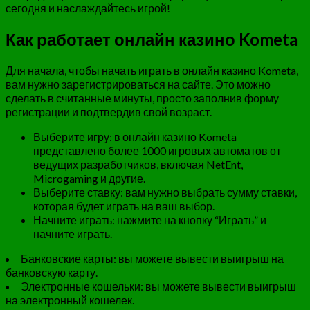
сегодня и наслаждайтесь игрой!
Как работает онлайн казино Kometa
Для начала, чтобы начать играть в онлайн казино Kometa,
вам нужно зарегистрироваться на сайте. Это можно
сделать в считанные минуты, просто заполнив форму
регистрации и подтвердив свой возраст.
Выберите игру: в онлайн казино Kometa
представлено более 1000 игровых автоматов от
ведущих разработчиков, включая NetEnt,
Microgaming и другие.
Выберите ставку: вам нужно выбрать сумму ставки,
которая будет играть на ваш выбор.
Начните играть: нажмите на кнопку “Играть” и
начните играть.
Банковские карты: вы можете вывести выигрыш на
банковскую карту.
Электронные кошельки: вы можете вывести выигрыш
на электронный кошелек.