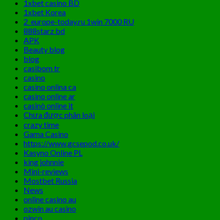
1xbet casino BD
1xbet Korea
2_europe-today.ru 1win 7000 RU
888starz bd
APK
Beauty blog
blog
casibom tr
casino
casino onlina ca
casino online ar
casinò online it
Chưa được phân loại
crazy time
Gama Casino
https://www.gcsepod.co.uk/
Kasyno Online PL
king johnnie
Mini-reviews
Mostbet Russia
News
online casino au
ozwin au casino
pinco