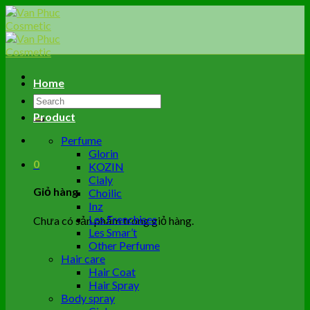
Skip
to
content
Home
Tìm
kiếm:
Product
Perfume
Glorin
0
KOZIN
Cialy
Giỏ hàng
Choilic
Inz
Les Frenchises
Chưa có sản phẩm trong giỏ hàng.
Les Smar’t
Other Perfume
Hair care
Hair Coat
Hair Spray
Body spray