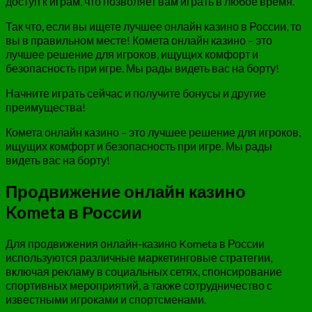
доступ к играм, что позволяет вам играть в любое время.
Так что, если вы ищете лучшее онлайн казино в России, то
вы в правильном месте! Комета онлайн казино – это
лучшее решение для игроков, ищущих комфорт и
безопасность при игре. Мы рады видеть вас на борту!
Начните играть сейчас и получите бонусы и другие
преимущества!
Комета онлайн казино – это лучшее решение для игроков,
ищущих комфорт и безопасность при игре. Мы рады
видеть вас на борту!
Продвижение онлайн казино
Kometa в России
Для продвижения онлайн-казино Kometa в России
используются различные маркетинговые стратегии,
включая рекламу в социальных сетях, спонсирование
спортивных мероприятий, а также сотрудничество с
известными игроками и спортсменами.