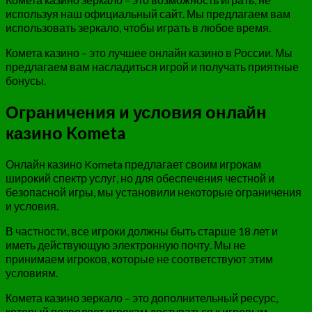
используя наш официальный сайт. Мы предлагаем вам
использовать зеркало, чтобы играть в любое время.
Комета казино – это лучшее онлайн казино в России. Мы
предлагаем вам насладиться игрой и получать приятные
бонусы.
Ограничения и условия онлайн
казино Kometa
Онлайн казино Kometa предлагает своим игрокам
широкий спектр услуг, но для обеспечения честной и
безопасной игры, мы установили некоторые ограничения
и условия.
В частности, все игроки должны быть старше 18 лет и
иметь действующую электронную почту. Мы не
принимаем игроков, которые не соответствуют этим
условиям.
Комета казино зеркало – это дополнительный ресурс,
который позволяет игрокам доступаться к игровым