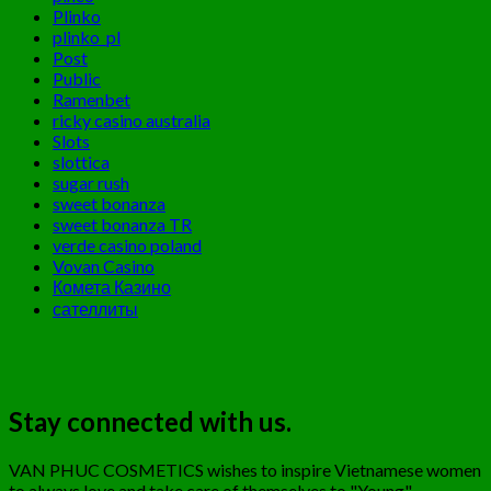
Plinko
plinko_pl
Post
Public
Ramenbet
ricky casino australia
Slots
slottica
sugar rush
sweet bonanza
sweet bonanza TR
verde casino poland
Vovan Casino
Комета Казино
сателлиты
Stay connected with us.
VAN PHUC COSMETICS wishes to inspire Vietnamese women
to always love and take care of themselves to "Young",