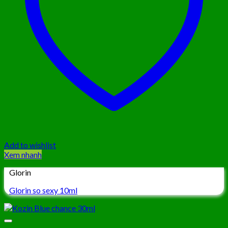
Add to wishlist
Xem nhanh
Glorin
Glorin so sexy 10ml