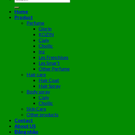
kiếm:
Home
Product
Perfume
Glorin
KOZIN
Cialy
Choilic
Inz
Les Frenchises
Les Smar’t
Other Perfume
Hair care
Hair Coat
Hair Spray
Body spray
Cialy
Choilic
Skin Care
Other products
Contact
About US
Đăng nhập