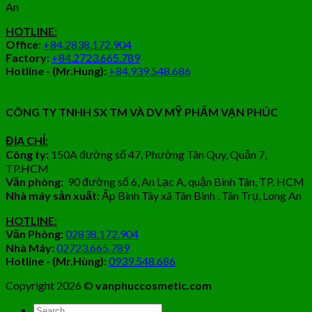
An
HOTLINE:
Office
:
+84.2838.172.904
Factory:
+84.2723.665.789
Hotline - (Mr.Hung):
+84.939.548.686
CÔNG TY TNHH SX TM VÀ DV MỸ PHẨM VẠN PHÚC
ĐỊA CHỈ:
Công ty:
150A đường số 47, Phường Tân Quy, Quận 7,
TP.HCM
Văn phòng:
90 đường số 6, An Lạc A, quận Bình Tân, TP. HCM
Nhà máy sản xuất:
Ấp Bình Tây xã Tân Bình , Tân Trụ, Long An
HOTLINE:
Văn Phòng:
02838.172.904
Nhà Máy:
02723.665.789
Hotline - (Mr.Hùng):
0939.548.686
Copyright 2026 ©
vanphuccosmetic.com
Tìm