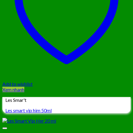
Add to wishlist
Xem nhanh
Les Smar't
Les smart vip him 50ml