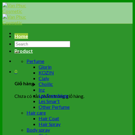
Skip
to
content
Home
Tìm
kiếm:
Product
Perfume
Glorin
0
KOZIN
Cialy
Giỏ hàng
Choilic
Inz
Les Frenchises
Chưa có sản phẩm trong giỏ hàng.
Les Smar’t
Other Perfume
Hair care
Hair Coat
Hair Spray
Body spray