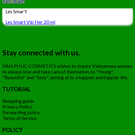
Xem nhanh
Les Smar't
Les Smart Vip Her 20 ml
Stay connected with us.
VAN PHUC COSMETICS wishes to inspire Vietnamese women
to always love and take care of themselves to "Young",
"Beautiful" and "Sexy", aiming at to a happier and happier life.
TUTORIAL
Shopping guide
Privacy Policy
Forwarding policy
Terms of Service
POLICY