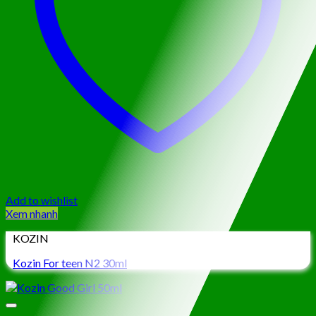
Add to wishlist
Xem nhanh
KOZIN
Kozin For teen N2 30ml