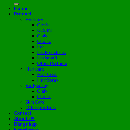
kiếm:
Home
Product
Perfume
Glorin
KOZIN
Cialy
Choilic
Inz
Les Frenchises
Les Smar’t
Other Perfume
Hair care
Hair Coat
Hair Spray
Body spray
Cialy
Choilic
Skin Care
Other products
Contact
About US
Đăng nhập
Newsletter