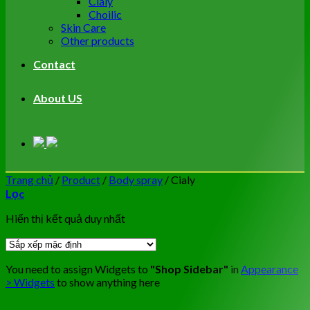
Cialy
Choilic
Skin Care
Other products
Contact
About US
Trang chủ
/
Product
/
Body spray
/
Cialy
Lọc
Hiển thị kết quả duy nhất
You need to assign Widgets to
"Shop Sidebar"
in
Appearance
> Widgets
to show anything here