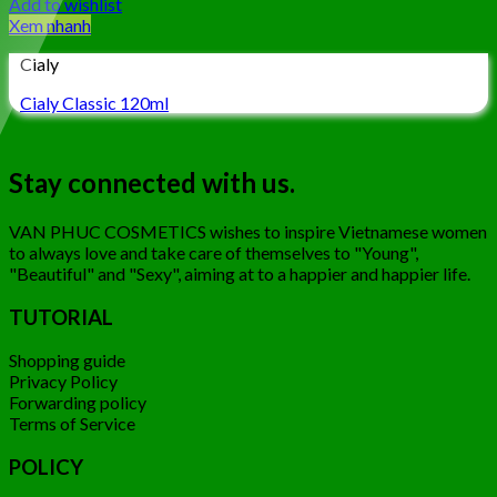
Add to wishlist
Xem nhanh
Cialy
Cialy Classic 120ml
Stay connected with us.
VAN PHUC COSMETICS wishes to inspire Vietnamese women
to always love and take care of themselves to "Young",
"Beautiful" and "Sexy", aiming at to a happier and happier life.
TUTORIAL
Shopping guide
Privacy Policy
Forwarding policy
Terms of Service
POLICY