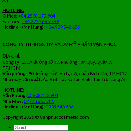
HOTLINE:
Office
:
+84.2838.172.904
Factory:
+84.2723.665.789
Hotline - (Mr.Hung):
+84.939.548.686
CÔNG TY TNHH SX TM VÀ DV MỸ PHẨM VẠN PHÚC
ĐỊA CHỈ:
Công ty:
150A đường số 47, Phường Tân Quy, Quận 7,
TP.HCM
Văn phòng:
90 đường số 6, An Lạc A, quận Bình Tân, TP. HCM
Nhà máy sản xuất:
Ấp Bình Tây xã Tân Bình , Tân Trụ, Long An
HOTLINE:
Văn Phòng:
02838.172.904
Nhà Máy:
02723.665.789
Hotline - (Mr.Hùng):
0939.548.686
Copyright 2026 ©
vanphuccosmetic.com
Tìm