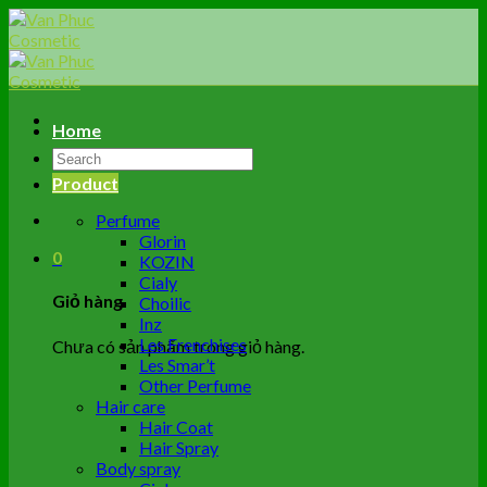
Skip
to
content
Home
Tìm
kiếm:
Product
Perfume
Glorin
0
KOZIN
Cialy
Giỏ hàng
Choilic
Inz
Les Frenchises
Chưa có sản phẩm trong giỏ hàng.
Les Smar’t
Other Perfume
Hair care
Hair Coat
Hair Spray
Body spray