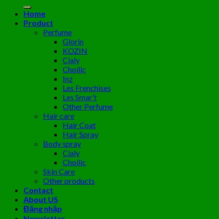
kiếm:
Home
Product
Perfume
Glorin
KOZIN
Cialy
Choilic
Inz
Les Frenchises
Les Smar’t
Other Perfume
Hair care
Hair Coat
Hair Spray
Body spray
Cialy
Choilic
Skin Care
Other products
Contact
About US
Đăng nhập
Newsletter