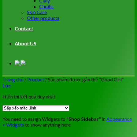
Cialy
Choilic
Skin Care
Other products
Contact
About US
Trang chủ
/
Product
/
Sản phẩm được gắn thẻ “Good Girl”
Lọc
Hiển thị kết quả duy nhất
You need to assign Widgets to
"Shop Sidebar"
in
Appearance
> Widgets
to show anything here