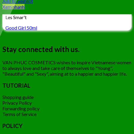
Add to wishlist
Xem nhanh
Les Smar't
Good Girl 50ml
Stay connected with us.
VAN PHUC COSMETICS wishes to inspire Vietnamese women
to always love and take care of themselves to "Young",
"Beautiful" and "Sexy", aiming at to a happier and happier life.
TUTORIAL
Shopping guide
Privacy Policy
Forwarding policy
Terms of Service
POLICY