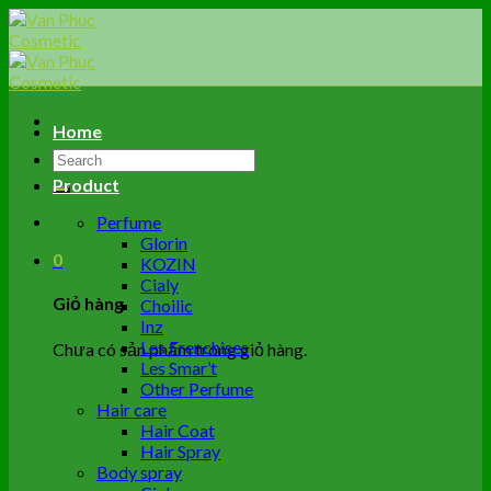
Skip
to
content
Home
Tìm
kiếm:
Product
Perfume
Glorin
0
KOZIN
Cialy
Giỏ hàng
Choilic
Inz
Les Frenchises
Chưa có sản phẩm trong giỏ hàng.
Les Smar’t
Other Perfume
Hair care
Hair Coat
Hair Spray
Body spray