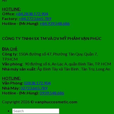
HOTLINE:
Office
:
+84.2838.172.904
Factory:
+84.2723.665.789
Hotline - (Mr.Hung):
+84.939.548.686
CÔNG TY TNHH SX TM VÀ DV MỸ PHẨM VẠN PHÚC
ĐỊA CHỈ:
Công ty:
150A đường số 47, Phường Tân Quy, Quận 7,
TP.HCM
Văn phòng:
90 đường số 6, An Lạc A, quận Bình Tân, TP. HCM
Nhà máy sản xuất:
Ấp Bình Tây xã Tân Bình , Tân Trụ, Long An
HOTLINE:
Văn Phòng:
02838.172.904
Nhà Máy:
02723.665.789
Hotline - (Mr.Hùng):
0939.548.686
Copyright 2026 ©
vanphuccosmetic.com
Tìm