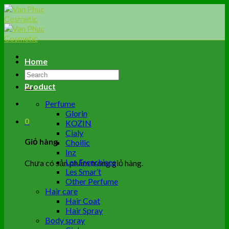
Skip
to
content
Home
Tìm
kiếm:
Product
Perfume
Glorin
0
KOZIN
Cialy
Giỏ hàng
Choilic
Inz
Les Frenchises
Chưa có sản phẩm trong giỏ hàng.
Les Smar’t
Other Perfume
Hair care
Hair Coat
Hair Spray
Body spray