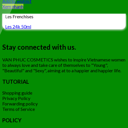
Add to wishlist
Xem nhanh
Les Frenchises
Les 24k 50ml
Stay connected with us.
VAN PHUC COSMETICS wishes to inspire Vietnamese women
to always love and take care of themselves to "Young",
"Beautiful" and "Sexy", aiming at to a happier and happier life.
TUTORIAL
Shopping guide
Privacy Policy
Forwarding policy
Terms of Service
POLICY