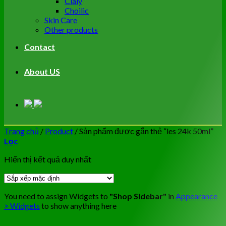
Cialy
Choilic
Skin Care
Other products
Contact
About US
Trang chủ
/
Product
/
Sản phẩm được gắn thẻ “les 24k 50ml”
Lọc
Hiển thị kết quả duy nhất
You need to assign Widgets to
"Shop Sidebar"
in
Appearance
> Widgets
to show anything here