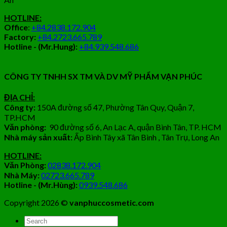
HOTLINE:
Office
:
+84.2838.172.904
Factory:
+84.2723.665.789
Hotline - (Mr.Hung):
+84.939.548.686
CÔNG TY TNHH SX TM VÀ DV MỸ PHẨM VẠN PHÚC
ĐỊA CHỈ:
Công ty:
150A đường số 47, Phường Tân Quy, Quận 7,
TP.HCM
Văn phòng:
90 đường số 6, An Lạc A, quận Bình Tân, TP. HCM
Nhà máy sản xuất:
Ấp Bình Tây xã Tân Bình , Tân Trụ, Long An
HOTLINE:
Văn Phòng:
02838.172.904
Nhà Máy:
02723.665.789
Hotline - (Mr.Hùng):
0939.548.686
Copyright 2026 ©
vanphuccosmetic.com
Tìm