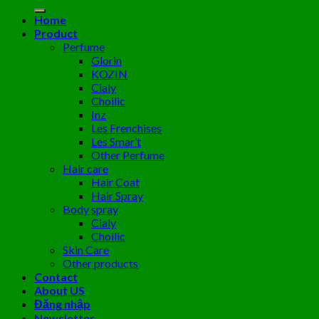
kiếm:
Home
Product
Perfume
Glorin
KOZIN
Cialy
Choilic
Inz
Les Frenchises
Les Smar’t
Other Perfume
Hair care
Hair Coat
Hair Spray
Body spray
Cialy
Choilic
Skin Care
Other products
Contact
About US
Đăng nhập
Newsletter