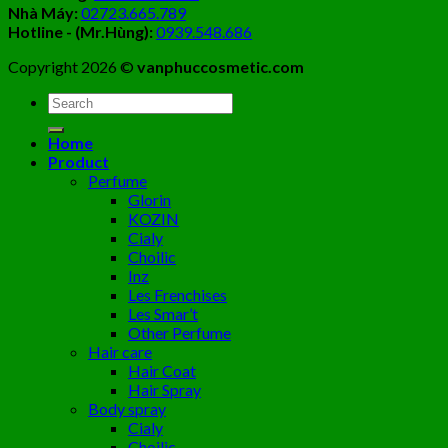
Nhà Máy:
02723.665.789
Hotline - (Mr.Hùng):
0939.548.686
Copyright 2026 ©
vanphuccosmetic.com
Tìm
kiếm:
Home
Product
Perfume
Glorin
KOZIN
Cialy
Choilic
Inz
Les Frenchises
Les Smar’t
Other Perfume
Hair care
Hair Coat
Hair Spray
Body spray
Cialy
Choilic