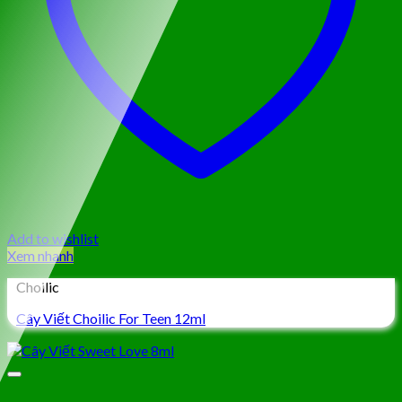
Add to wishlist
Xem nhanh
Choilic
Cây Viết Choilic For Teen 12ml