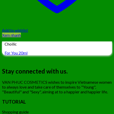
Add to wishlist
Xem nhanh
Choilic
For You 20ml
Stay connected with us.
VAN PHUC COSMETICS wishes to inspire Vietnamese women
to always love and take care of themselves to "Young",
"Beautiful" and "Sexy", aiming at to a happier and happier life.
TUTORIAL
Shopping guide