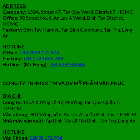
ADDRESS:
Company:
150A, Street 47, Tan Quy Ward, District 7, HCMC
Office:
90 Street No. 6, An Lac A Ward, Binh Tan District,
HCMC
Factory:
Binh Tay Hamlet, Tan Binh Commune, Tan Tru, Long
An
HOTLINE:
Office
:
+84.2838.172.904
Factory:
+84.2723.665.789
Hotline - (Mr.Hung):
+84.939.548.686
CÔNG TY TNHH SX TM VÀ DV MỸ PHẨM VẠN PHÚC
ĐỊA CHỈ:
Công ty:
150A đường số 47, Phường Tân Quy, Quận 7,
TP.HCM
Văn phòng:
90 đường số 6, An Lạc A, quận Bình Tân, TP. HCM
Nhà máy sản xuất:
Ấp Bình Tây xã Tân Bình , Tân Trụ, Long An
HOTLINE:
Văn Phòng:
02838.172.904