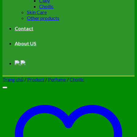
Cialy
Choilic
Skin Care
Other products
Contact
About US
Trang chủ
/
Product
/
Perfume
/
Choilic