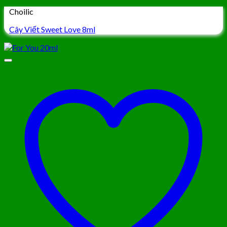
Choilic
Cây Viết Sweet Love 8ml