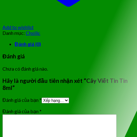
Add to wishlist
Danh mục:
Choilic
Đánh giá (0)
Đánh giá
Chưa có đánh giá nào.
Hãy là người đầu tiên nhận xét “Cây Viết Tin Tin
8ml”
Đánh giá của bạn
*
Đánh giá của bạn
*