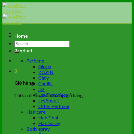
Skip
to
content
Home
Tìm
kiếm:
Product
Perfume
Glorin
0
KOZIN
Cialy
Giỏ hàng
Choilic
Inz
Les Frenchises
Chưa có sản phẩm trong giỏ hàng.
Les Smar’t
Other Perfume
Hair care
Hair Coat
Hair Spray
Body spray