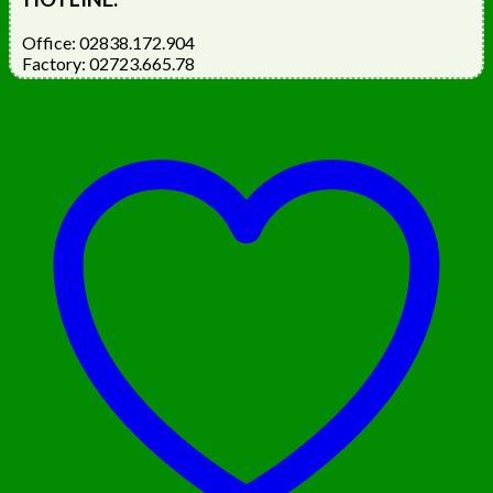
Office: 02838.172.904
Factory: 02723.665.78