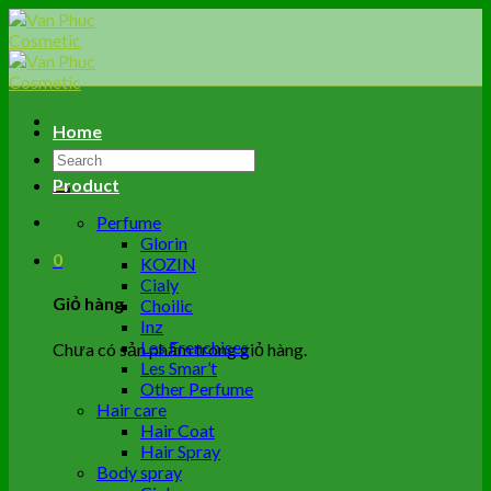
Skip
to
content
Home
Tìm
kiếm:
Product
Perfume
Glorin
0
KOZIN
Cialy
Giỏ hàng
Choilic
Inz
Les Frenchises
Chưa có sản phẩm trong giỏ hàng.
Les Smar’t
Other Perfume
Hair care
Hair Coat
Hair Spray
Body spray