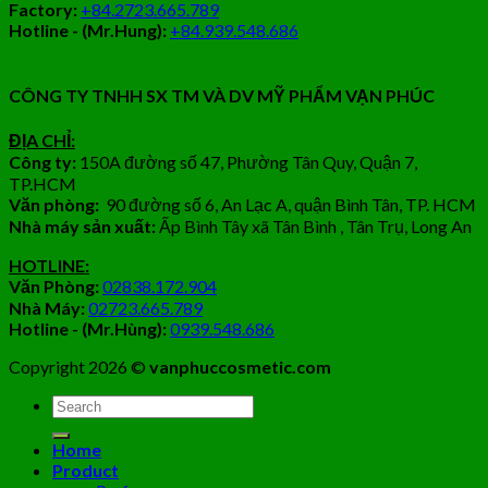
Factory:
+84.2723.665.789
Hotline - (Mr.Hung):
+84.939.548.686
CÔNG TY TNHH SX TM VÀ DV MỸ PHẨM VẠN PHÚC
ĐỊA CHỈ:
Công ty:
150A đường số 47, Phường Tân Quy, Quận 7,
TP.HCM
Văn phòng:
90 đường số 6, An Lạc A, quận Bình Tân, TP. HCM
Nhà máy sản xuất:
Ấp Bình Tây xã Tân Bình , Tân Trụ, Long An
HOTLINE:
Văn Phòng:
02838.172.904
Nhà Máy:
02723.665.789
Hotline - (Mr.Hùng):
0939.548.686
Copyright 2026 ©
vanphuccosmetic.com
Tìm
kiếm:
Home
Product