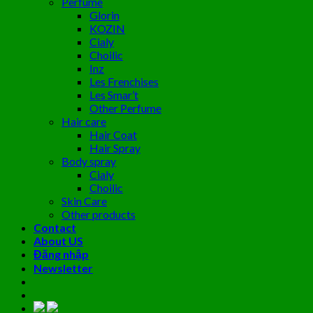
Perfume
Glorin
KOZIN
Cialy
Choilic
Inz
Les Frenchises
Les Smar’t
Other Perfume
Hair care
Hair Coat
Hair Spray
Body spray
Cialy
Choilic
Skin Care
Other products
Contact
About US
Đăng nhập
Newsletter