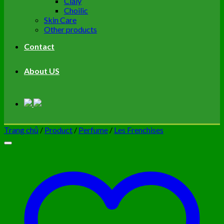
Cialy
Choilic
Skin Care
Other products
Contact
About US
Trang chủ
/
Product
/
Perfume
/
Les Frenchises