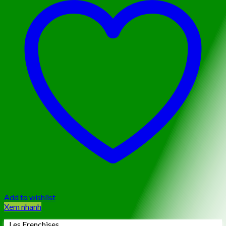
Add to wishlist
Xem nhanh
Les Frenchises