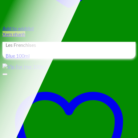
Add to wishlist
Xem nhanh
Les Frenchises
Blue 100ml