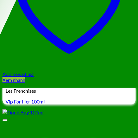
Add to wishlist
Xem nhanh
Les Frenchises
Vip For Her 100ml