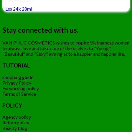
Les 24k 28ml
Stay connected with us.
VAN PHUC COSMETICS wishes to inspire Vietnamese women
to always love and take care of themselves to "Young",
"Beautiful" and "Sexy", aiming at to a happier and happier life.
TUTORIAL
Shopping guide
Privacy Policy
Forwarding policy
Terms of Service
POLICY
Agency policy
Return policy
Beauty blog