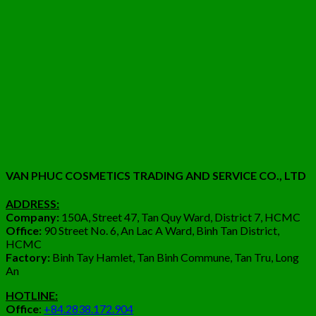
VAN PHUC COSMETICS TRADING AND SERVICE CO., LTD
ADDRESS:
Company:
150A, Street 47, Tan Quy Ward, District 7, HCMC
Office:
90 Street No. 6, An Lac A Ward, Binh Tan District,
HCMC
Factory:
Binh Tay Hamlet, Tan Binh Commune, Tan Tru, Long
An
HOTLINE:
Office
:
+84.2838.172.904