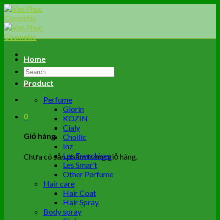
Skip
to
content
Home
Tìm
kiếm:
Product
Perfume
Glorin
0
KOZIN
Cialy
Giỏ hàng
Choilic
Inz
Les Frenchises
Chưa có sản phẩm trong giỏ hàng.
Les Smar’t
Other Perfume
Hair care
Hair Coat
Hair Spray
Body spray