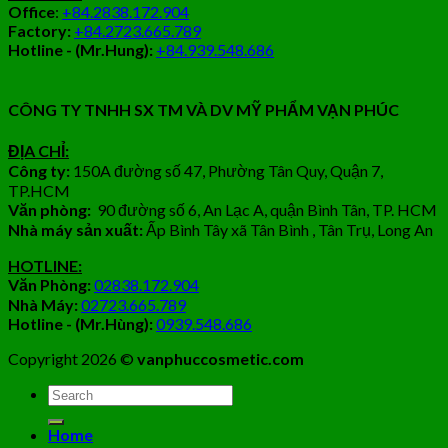
Office
:
+84.2838.172.904
Factory:
+84.2723.665.789
Hotline - (Mr.Hung):
+84.939.548.686
CÔNG TY TNHH SX TM VÀ DV MỸ PHẨM VẠN PHÚC
ĐỊA CHỈ:
Công ty:
150A đường số 47, Phường Tân Quy, Quận 7,
TP.HCM
Văn phòng:
90 đường số 6, An Lạc A, quận Bình Tân, TP. HCM
Nhà máy sản xuất:
Ấp Bình Tây xã Tân Bình , Tân Trụ, Long An
HOTLINE:
Văn Phòng:
02838.172.904
Nhà Máy:
02723.665.789
Hotline - (Mr.Hùng):
0939.548.686
Copyright 2026 ©
vanphuccosmetic.com
Tìm
kiếm:
Home