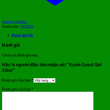
Add to wishlist
Danh mục:
KOZIN
Đánh giá (0)
Đánh giá
Chưa có đánh giá nào.
Hãy là người đầu tiên nhận xét “Kozin Good Girl
50ml”
Đánh giá của bạn
*
Đánh giá của bạn
*