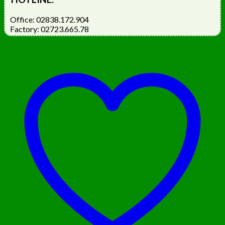
Office: 02838.172.904
Factory: 02723.665.78