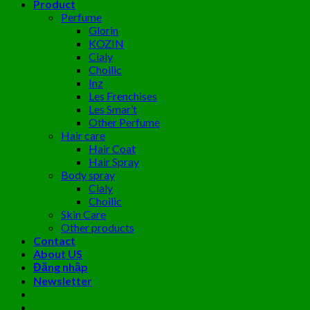
Product
Perfume
Glorin
KOZIN
Cialy
Choilic
Inz
Les Frenchises
Les Smar’t
Other Perfume
Hair care
Hair Coat
Hair Spray
Body spray
Cialy
Choilic
Skin Care
Other products
Contact
About US
Đăng nhập
Newsletter