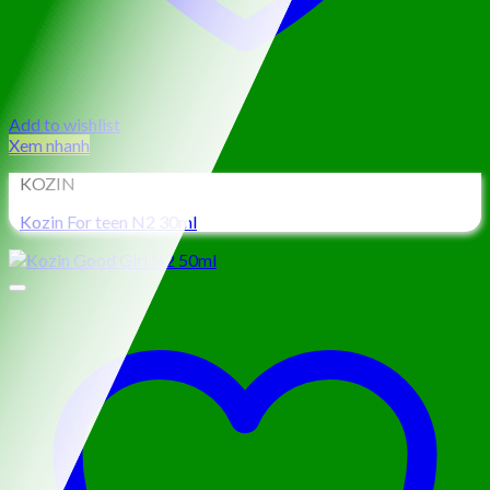
Add to wishlist
Xem nhanh
KOZIN
Kozin For teen N2 30ml