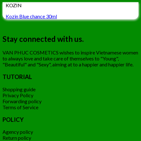
KOZIN
Kozin Blue chance 30ml
Stay connected with us.
VAN PHUC COSMETICS wishes to inspire Vietnamese women
to always love and take care of themselves to "Young",
"Beautiful" and "Sexy", aiming at to a happier and happier life.
TUTORIAL
Shopping guide
Privacy Policy
Forwarding policy
Terms of Service
POLICY
Agency policy
Return policy