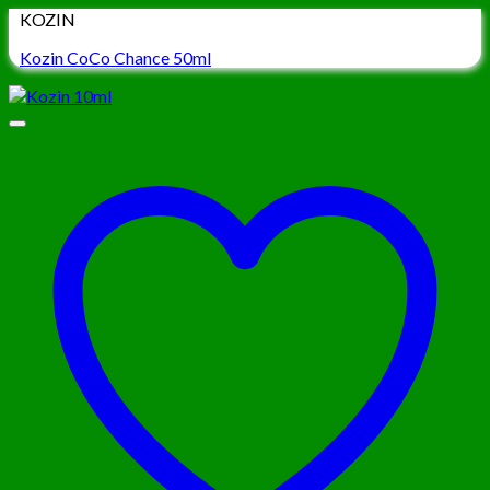
KOZIN
Kozin CoCo Chance 50ml