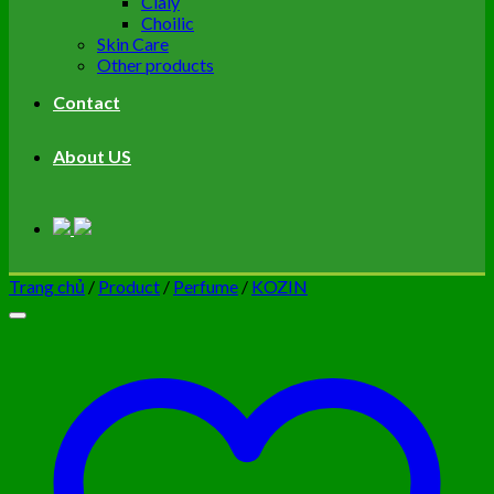
Cialy
Choilic
Skin Care
Other products
Contact
About US
Trang chủ
/
Product
/
Perfume
/
KOZIN