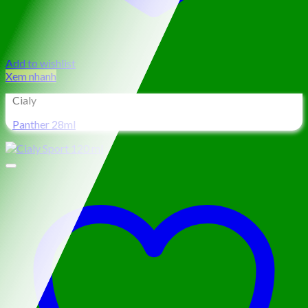
Add to wishlist
Xem nhanh
Cialy
Panther 28ml