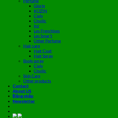
Perfume
Glorin
KOZIN
Cialy
Choilic
Inz
Les Frenchises
Les Smar’t
Other Perfume
Hair care
Hair Coat
Hair Spray
Body spray
Cialy
Choilic
Skin Care
Other products
Contact
About US
Đăng nhập
Newsletter