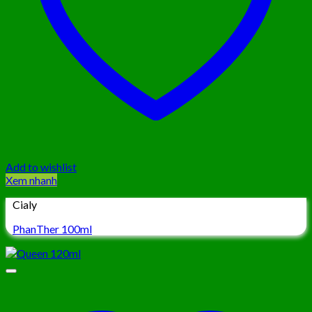
Add to wishlist
Xem nhanh
Cialy
PhanTher 100ml