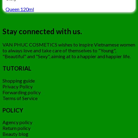
Queen 120ml
Stay connected with us.
VAN PHUC COSMETICS wishes to inspire Vietnamese women
to always love and take care of themselves to "Young",
"Beautiful" and "Sexy", aiming at to a happier and happier life.
TUTORIAL
Shopping guide
Privacy Policy
Forwarding policy
Terms of Service
POLICY
Agency policy
Return policy
Beauty blog