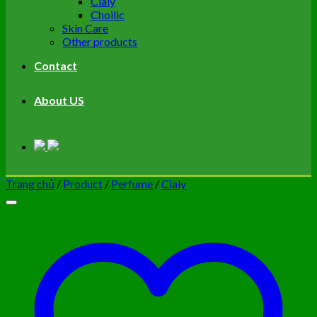
Cialy
Choilic
Skin Care
Other products
Contact
About US
Trang chủ
/
Product
/
Perfume
/
Cialy