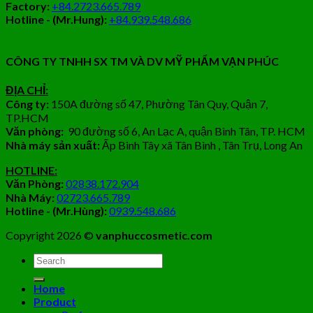
Factory:
+84.2723.665.789
Hotline - (Mr.Hung):
+84.939.548.686
CÔNG TY TNHH SX TM VÀ DV MỸ PHẨM VẠN PHÚC
ĐỊA CHỈ:
Công ty:
150A đường số 47, Phường Tân Quy, Quận 7,
TP.HCM
Văn phòng:
90 đường số 6, An Lạc A, quận Bình Tân, TP. HCM
Nhà máy sản xuất:
Ấp Bình Tây xã Tân Bình , Tân Trụ, Long An
HOTLINE:
Văn Phòng:
02838.172.904
Nhà Máy:
02723.665.789
Hotline - (Mr.Hùng):
0939.548.686
Copyright 2026 ©
vanphuccosmetic.com
Tìm
kiếm:
Home
Product