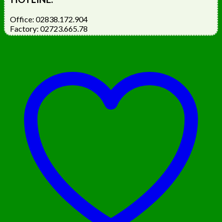
Office: 02838.172.904
Factory: 02723.665.78