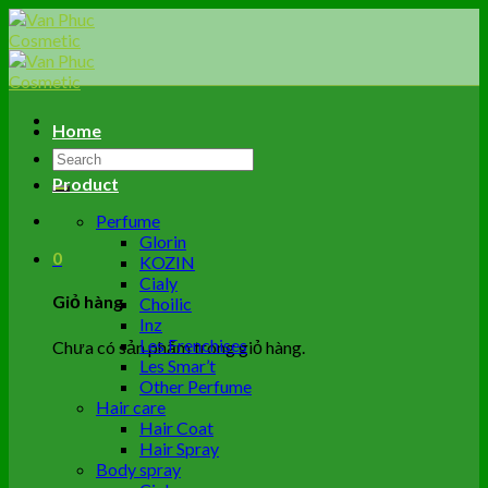
Skip
to
content
Home
Tìm
kiếm:
Product
Perfume
Glorin
0
KOZIN
Cialy
Giỏ hàng
Choilic
Inz
Les Frenchises
Chưa có sản phẩm trong giỏ hàng.
Les Smar’t
Other Perfume
Hair care
Hair Coat
Hair Spray
Body spray