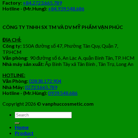
Factory:
+84.2723.665.789
Hotline - (Mr.Hung):
+84.939.548.686
CÔNG TY TNHH SX TM VÀ DV MỸ PHẨM VẠN PHÚC
ĐỊA CHỈ:
Công ty:
150A đường số 47, Phường Tân Quy, Quận 7,
TP.HCM
Văn phòng:
90 đường số 6, An Lạc A, quận Bình Tân, TP. HCM
Nhà máy sản xuất:
Ấp Bình Tây xã Tân Bình , Tân Trụ, Long An
HOTLINE:
Văn Phòng:
02838.172.904
Nhà Máy:
02723.665.789
Hotline - (Mr.Hùng):
0939.548.686
Copyright 2026 ©
vanphuccosmetic.com
Tìm
kiếm:
Home
Product