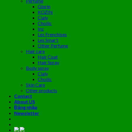
Perfume
Glorin
KOZIN
Cialy
Choilic
Inz
Les Frenchises
Les Smar’t
Other Perfume
Hair care
Hair Coat
Hair Spray
Body spray
Cialy
Choilic
Skin Care
Other products
Contact
About US
Đăng nhập
Newsletter