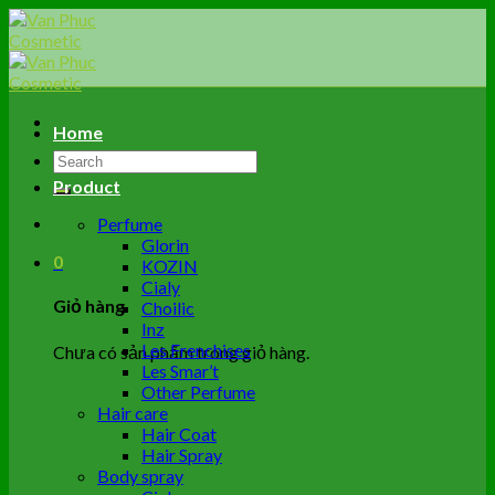
Skip
to
content
Home
Tìm
kiếm:
Product
Perfume
Glorin
0
KOZIN
Cialy
Giỏ hàng
Choilic
Inz
Les Frenchises
Chưa có sản phẩm trong giỏ hàng.
Les Smar’t
Other Perfume
Hair care
Hair Coat
Hair Spray
Body spray