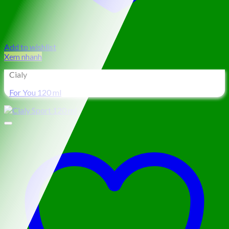
Add to wishlist
Xem nhanh
Cialy
For You 120 ml