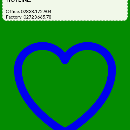
Office: 02838.172.904
Factory: 02723.665.78