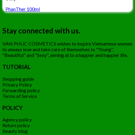
PhanTher 100ml
Stay connected with us.
VAN PHUC COSMETICS wishes to inspire Vietnamese women
to always love and take care of themselves to "Young",
"Beautiful" and "Sexy", aiming at to a happier and happier life.
TUTORIAL
Shopping guide
Privacy Policy
Forwarding policy
Terms of Service
POLICY
Agency policy
Return policy
Beauty blog