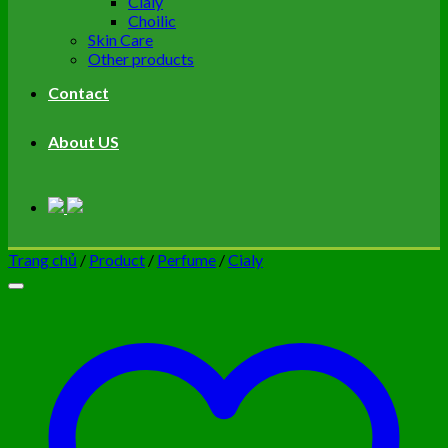
Cialy
Choilic
Skin Care
Other products
Contact
About US
Trang chủ
/
Product
/
Perfume
/
Cialy