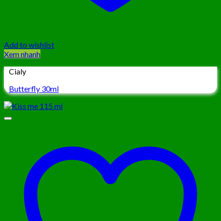
Add to wishlist
Xem nhanh
Cialy
Butterfly 30ml