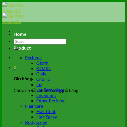
Skip
to
content
Home
Tìm
kiếm:
Product
Perfume
Glorin
0
KOZIN
Cialy
Giỏ hàng
Choilic
Inz
Les Frenchises
Chưa có sản phẩm trong giỏ hàng.
Les Smar’t
Other Perfume
Hair care
Hair Coat
Hair Spray
Body spray