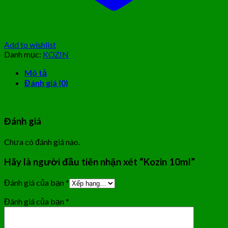
Add to wishlist
Danh mục:
KOZIN
Mô tả
Đánh giá (0)
Đánh giá
Chưa có đánh giá nào.
Hãy là người đầu tiên nhận xét “Kozin 10ml”
Đánh giá của bạn
*
Đánh giá của bạn
*