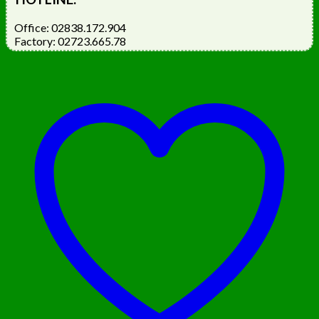
Office: 02838.172.904
Factory: 02723.665.78