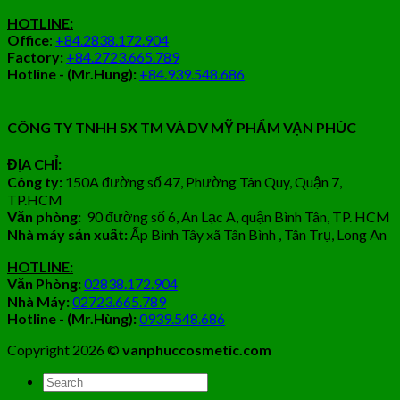
HOTLINE:
Office
:
+84.2838.172.904
Factory:
+84.2723.665.789
Hotline - (Mr.Hung):
+84.939.548.686
CÔNG TY TNHH SX TM VÀ DV MỸ PHẨM VẠN PHÚC
ĐỊA CHỈ:
Công ty:
150A đường số 47, Phường Tân Quy, Quận 7,
TP.HCM
Văn phòng:
90 đường số 6, An Lạc A, quận Bình Tân, TP. HCM
Nhà máy sản xuất:
Ấp Bình Tây xã Tân Bình , Tân Trụ, Long An
HOTLINE:
Văn Phòng:
02838.172.904
Nhà Máy:
02723.665.789
Hotline - (Mr.Hùng):
0939.548.686
Copyright 2026 ©
vanphuccosmetic.com
Tìm
kiếm: