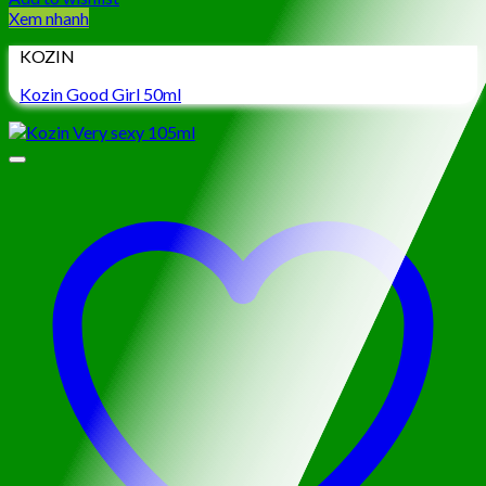
Xem nhanh
KOZIN
Kozin Good Girl 50ml