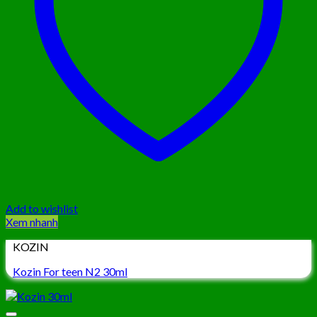
Add to wishlist
Xem nhanh
KOZIN
Kozin For teen N2 30ml