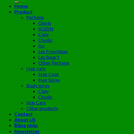
Home
Product
Perfume
Glorin
KOZIN
Cialy
Choilic
Inz
Les Frenchises
Les Smar’t
Other Perfume
Hair care
Hair Coat
Hair Spray
Body spray
Cialy
Choilic
Skin Care
Other products
Contact
About US
Đăng nhập
Newsletter