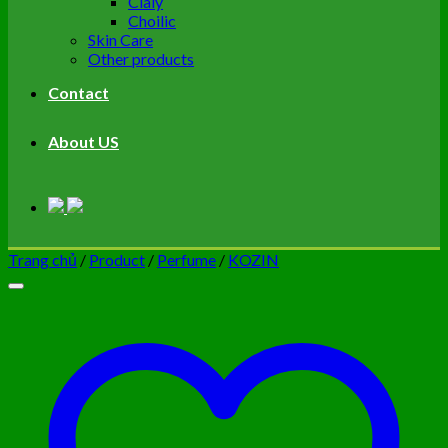
Cialy
Choilic
Skin Care
Other products
Contact
About US
Trang chủ
/
Product
/
Perfume
/
KOZIN