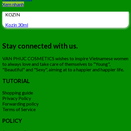
Xem nhanh
KOZIN
Kozin 30ml
Stay connected with us.
VAN PHUC COSMETICS wishes to inspire Vietnamese women
to always love and take care of themselves to "Young",
"Beautiful" and "Sexy", aiming at to a happier and happier life.
TUTORIAL
Shopping guide
Privacy Policy
Forwarding policy
Terms of Service
POLICY