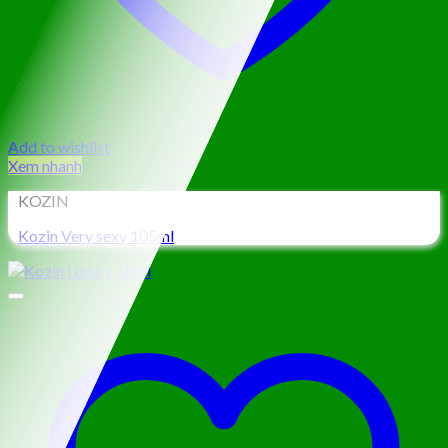
Add to wishlist
Xem nhanh
KOZIN
Kozin Very sexy 105ml