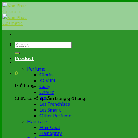
Skip
to
content
Home
Tìm
kiếm:
Product
Perfume
0
Glorin
KOZIN
Giỏ hàng
Cialy
Choilic
Inz
Chưa có sản phẩm trong giỏ hàng.
Les Frenchises
Les Smar’t
Other Perfume
Hair care
Hair Coat
Hair Spray