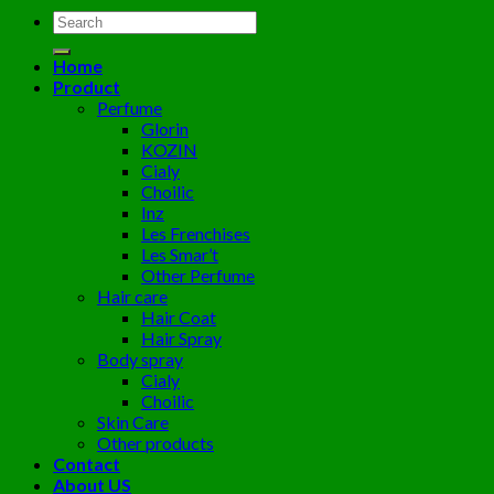
Tìm
kiếm:
Home
Product
Perfume
Glorin
KOZIN
Cialy
Choilic
Inz
Les Frenchises
Les Smar’t
Other Perfume
Hair care
Hair Coat
Hair Spray
Body spray
Cialy
Choilic
Skin Care
Other products
Contact
About US