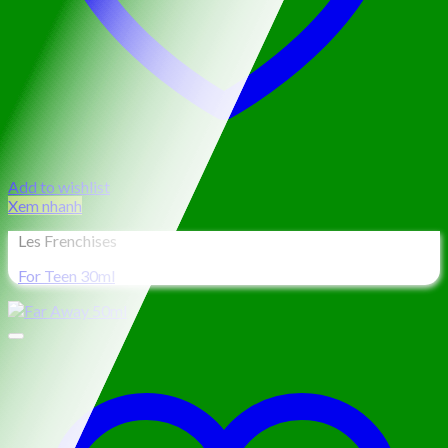
Add to wishlist
Xem nhanh
Les Frenchises
For Teen 30ml