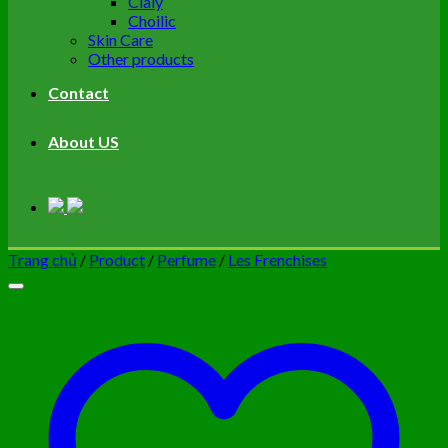
Cialy
Choilic
Skin Care
Other products
Contact
About US
Trang chủ
/
Product
/
Perfume
/
Les Frenchises