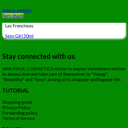
Add to wishlist
Xem nhanh
Les Frenchises
Sexy Girl 50ml
Stay connected with us.
VAN PHUC COSMETICS wishes to inspire Vietnamese women
to always love and take care of themselves to "Young",
"Beautiful" and "Sexy", aiming at to a happier and happier life.
TUTORIAL
Shopping guide
Privacy Policy
Forwarding policy
Terms of Service