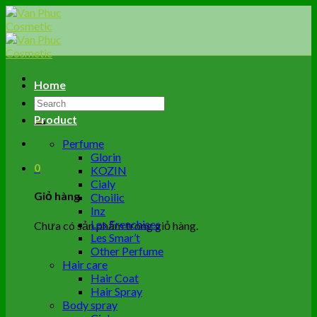
Skip
to
content
Home
Tìm
kiếm:
Product
Perfume
Glorin
0
KOZIN
Cialy
Giỏ hàng
Choilic
Inz
Les Frenchises
Chưa có sản phẩm trong giỏ hàng.
Les Smar’t
Other Perfume
Hair care
Hair Coat
Hair Spray
Body spray