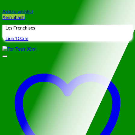
Add to wishlist
Xem nhanh
Les Frenchises
Lion 100ml