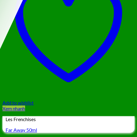
Add to wishlist
Xem nhanh
Les Frenchises
Far Away 50ml