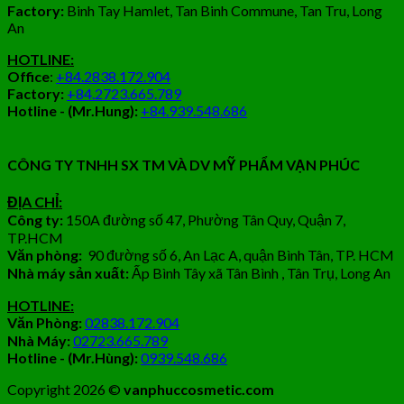
Factory:
Binh Tay Hamlet, Tan Binh Commune, Tan Tru, Long
An
HOTLINE:
Office
:
+84.2838.172.904
Factory:
+84.2723.665.789
Hotline - (Mr.Hung):
+84.939.548.686
CÔNG TY TNHH SX TM VÀ DV MỸ PHẨM VẠN PHÚC
ĐỊA CHỈ:
Công ty:
150A đường số 47, Phường Tân Quy, Quận 7,
TP.HCM
Văn phòng:
90 đường số 6, An Lạc A, quận Bình Tân, TP. HCM
Nhà máy sản xuất:
Ấp Bình Tây xã Tân Bình , Tân Trụ, Long An
HOTLINE:
Văn Phòng:
02838.172.904
Nhà Máy:
02723.665.789
Hotline - (Mr.Hùng):
0939.548.686
Copyright 2026 ©
vanphuccosmetic.com