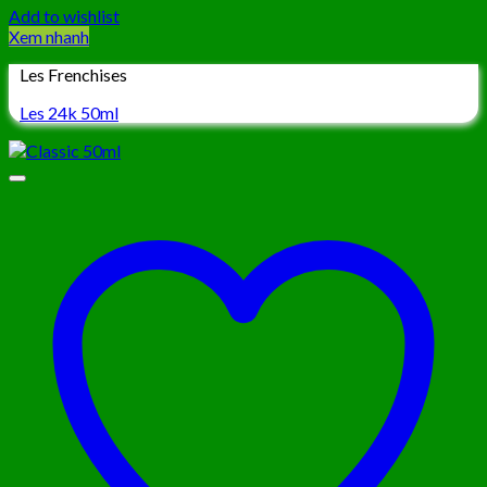
Add to wishlist
Xem nhanh
Les Frenchises
Les 24k 50ml