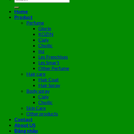
kiếm:
Home
Product
Perfume
Glorin
KOZIN
Cialy
Choilic
Inz
Les Frenchises
Les Smar’t
Other Perfume
Hair care
Hair Coat
Hair Spray
Body spray
Cialy
Choilic
Skin Care
Other products
Contact
About US
Đăng nhập