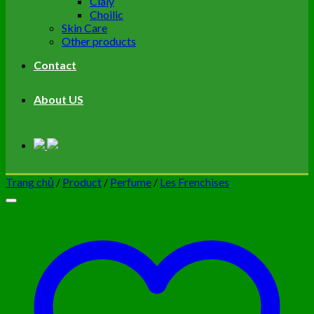
Cialy
Choilic
Skin Care
Other products
Contact
About US
Trang chủ
/
Product
/
Perfume
/
Les Frenchises