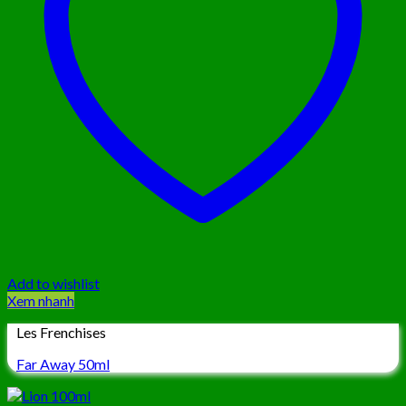
Add to wishlist
Xem nhanh
Les Frenchises
Far Away 50ml