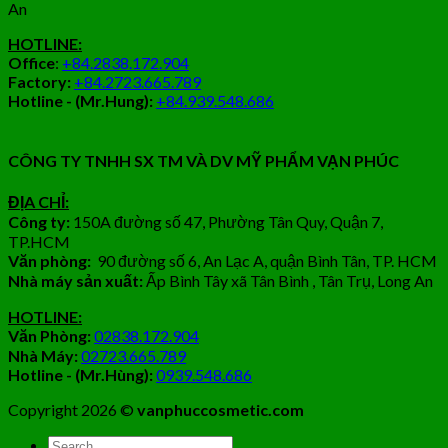
An
HOTLINE:
Office
:
+84.2838.172.904
Factory:
+84.2723.665.789
Hotline - (Mr.Hung):
+84.939.548.686
CÔNG TY TNHH SX TM VÀ DV MỸ PHẨM VẠN PHÚC
ĐỊA CHỈ:
Công ty:
150A đường số 47, Phường Tân Quy, Quận 7,
TP.HCM
Văn phòng:
90 đường số 6, An Lạc A, quận Bình Tân, TP. HCM
Nhà máy sản xuất:
Ấp Bình Tây xã Tân Bình , Tân Trụ, Long An
HOTLINE:
Văn Phòng:
02838.172.904
Nhà Máy:
02723.665.789
Hotline - (Mr.Hùng):
0939.548.686
Copyright 2026 ©
vanphuccosmetic.com
Tìm