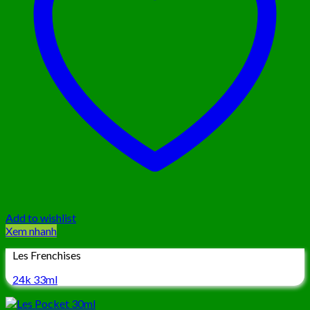
Add to wishlist
Xem nhanh
Les Frenchises
24k 33ml