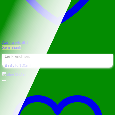
Add to wishlist
Xem nhanh
Les Frenchises
BaBy Iu 100ml