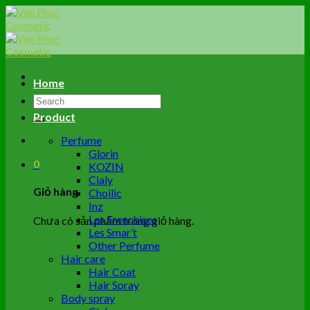
Skip
to
content
Home
Tìm
kiếm:
Product
Perfume
Glorin
0
KOZIN
Cialy
Giỏ hàng
Choilic
Inz
Les Frenchises
Chưa có sản phẩm trong giỏ hàng.
Les Smar’t
Other Perfume
Hair care
Hair Coat
Hair Spray
Body spray