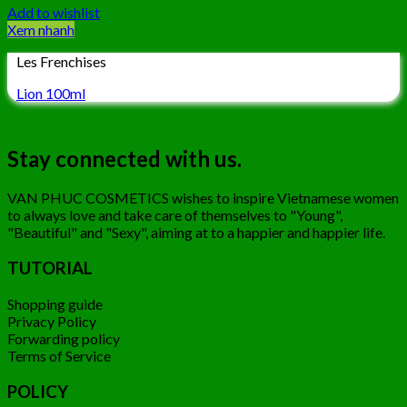
Add to wishlist
Xem nhanh
Les Frenchises
Lion 100ml
Stay connected with us.
VAN PHUC COSMETICS wishes to inspire Vietnamese women
to always love and take care of themselves to "Young",
"Beautiful" and "Sexy", aiming at to a happier and happier life.
TUTORIAL
Shopping guide
Privacy Policy
Forwarding policy
Terms of Service
POLICY