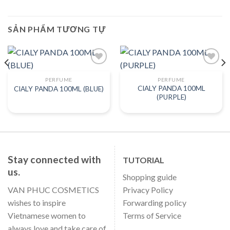
SẢN PHẨM TƯƠNG TỰ
PERFUME
PERFUME
CIALY PANDA 100ML
CIALY PANDA 100ML (BLUE)
Add to
Add to
(PURPLE)
wishlist
wishlist
Stay connected with
TUTORIAL
us.
Shopping guide
VAN PHUC COSMETICS
Privacy Policy
wishes to inspire
Forwarding policy
Vietnamese women to
Terms of Service
always love and take care of