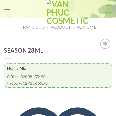
Skip
0
to
content
TRANG CHỦ
/
PRODUCT
/
PERFUME
SEASON 28ML
Add to
HOTLINE:
wishlist
Office: 02838.172.904
Factory: 02723.665.78