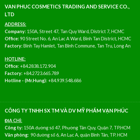
VAN PHUC COSMETICS TRADING AND SERVICE CO.,
LTD
ADDRESS:
Company:
150A, Street 47, Tan Quy Ward, District 7, HCMC
Office:
90 Street No. 6, An Lac A Ward, Binh Tan District, HCMC
Factory:
Binh Tay Hamlet, Tan Binh Commune, Tan Tru, Long An
HOTLINE:
Office
:
+84.2838.172.904
Factory:
+84.2723.665.789
Hotline - (Mr.Hung):
+84.939.548.686
CÔNG TY TNHH SX TM VÀ DV MỸ PHẨM VẠN PHÚC
ĐỊA CHỈ:
Công ty:
150A đường số 47, Phường Tân Quy, Quận 7, TP.HCM
Văn phòng:
90 đường số 6, An Lạc A, quận Bình Tân, TP. HCM