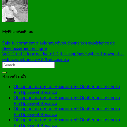
MyPhamVanPhuc
Sais-tu comment playjonny révolutionne ton expérience de
divertissement en ligne
Vaše štěstí klepe na dveře Užijte si napínavé výherní možnosti a
exkluzivní bonusy v 22bet casino a
Bài viết mới
Обзор выплат и возможностей: Особенности слота
Pin Up Sweet Bonanza
Обзор выплат и возможностей: Особенности слота
Pin Up Sweet Bonanza
Обзор выплат и возможностей: Особенности слота
Pin Up Sweet Bonanza
Обзор выплат и возможностей: Особенности слота
Pin Up Sweet Bonanza