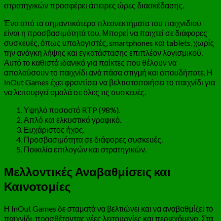
στρατηγικών προσφέρει άπειρες ώρες διασκέδασης.
Ένα από τα σημαντικότερα πλεονεκτήματα του παιχνιδιού
είναι η προσβασιμότητά του. Μπορεί να παιχτεί σε διάφορες
συσκευές, όπως υπολογιστές, smartphones και tablets, χωρίς
την ανάγκη λήψης και εγκατάστασης επιπλέον λογισμικού.
Αυτό το καθιστά ιδανικό για παίκτες που θέλουν να
απολαύσουν το παιχνίδι ανά πάσα στιγμή και οπουδήποτε. Η
InOut Games έχει φροντίσει να βελτιστοποιήσει το παιχνίδι για
να λειτουργεί ομαλά σε όλες τις συσκευές.
Υψηλό ποσοστό RTP (98%).
Απλό και ελκυστικό γραφικό.
Ευχάριστος ήχος.
Προσβασιμότητα σε διάφορες συσκευές.
Ποικιλία επιλογών και στρατηγικών.
Μελλοντικές Αναβαθμίσεις και
Καινοτομίες
Η InOut Games δε σταματά να βελτιώνει και να αναβαθμίζει το
παιχνίδι, προσθέτοντας νέες λειτουργίες και περιεχόμενο. Στα