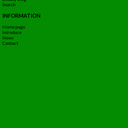
Search
INFORMATION
Home page
Introduce
News
Contact