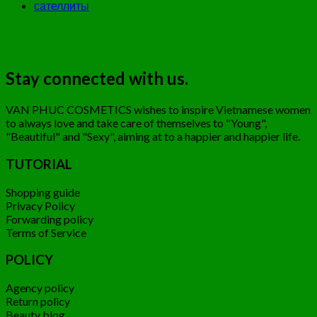
сателлиты
Stay connected with us.
VAN PHUC COSMETICS wishes to inspire Vietnamese women
to always love and take care of themselves to "Young",
"Beautiful" and "Sexy", aiming at to a happier and happier life.
TUTORIAL
Shopping guide
Privacy Policy
Forwarding policy
Terms of Service
POLICY
Agency policy
Return policy
Beauty blog