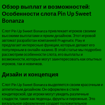
Обзор выплат и возможностей:
Особенности слота Pin Up Sweet
Bonanza
Слот Pin Up Sweet Bonanza привлекает игроков своими
высокими выплатами и ярким дизайном. Этот игровой
автомат разработан компанией Pragmatic Play и
предлагает интересные функции, которые делают его
популярным в онлайн-казино. В этой статье мы подробно
рассмотрим особенности слота, его выплаты и
возможности, которые могут заинтересовать как опытных
игроков, так и новичков.
Дизайн и концепция
Слот Pin Up Sweet Bonanza выделяется своим красочным и
аппетитным дизайном. Он оформлен в стиле
кондитерской, где игроки могут увидеть различные
сладости, такие как леденцы, фрукты и пирожные. Это
визуальное оформление создает положительное