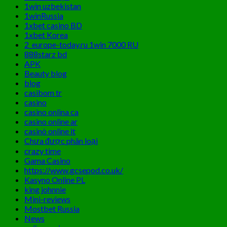
1win uzbekistan
1winRussia
1xbet casino BD
1xbet Korea
2_europe-today.ru 1win 7000 RU
888starz bd
APK
Beauty blog
blog
casibom tr
casino
casino onlina ca
casino online ar
casinò online it
Chưa được phân loại
crazy time
Gama Casino
https://www.gcsepod.co.uk/
Kasyno Online PL
king johnnie
Mini-reviews
Mostbet Russia
News