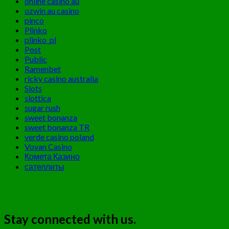
online casino au
ozwin au casino
pinco
Plinko
plinko_pl
Post
Public
Ramenbet
ricky casino australia
Slots
slottica
sugar rush
sweet bonanza
sweet bonanza TR
verde casino poland
Vovan Casino
Комета Казино
сателлиты
Stay connected with us.