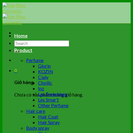
Skip
to
content
Home
Tìm
kiếm:
Product
Perfume
Glorin
0
KOZIN
Cialy
Giỏ hàng
Choilic
Inz
Les Frenchises
Chưa có sản phẩm trong giỏ hàng.
Les Smar’t
Other Perfume
Hair care
Hair Coat
Hair Spray
Body spray