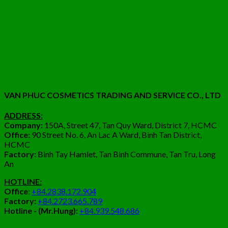
VAN PHUC COSMETICS TRADING AND SERVICE CO., LTD
ADDRESS:
Company:
150A, Street 47, Tan Quy Ward, District 7, HCMC
Office:
90 Street No. 6, An Lac A Ward, Binh Tan District,
HCMC
Factory:
Binh Tay Hamlet, Tan Binh Commune, Tan Tru, Long
An
HOTLINE:
Office
:
+84.2838.172.904
Factory:
+84.2723.665.789
Hotline - (Mr.Hung):
+84.939.548.686