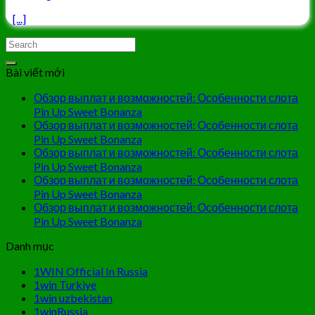
[...]
Bài viết mới
Обзор выплат и возможностей: Особенности слота
Pin Up Sweet Bonanza
Обзор выплат и возможностей: Особенности слота
Pin Up Sweet Bonanza
Обзор выплат и возможностей: Особенности слота
Pin Up Sweet Bonanza
Обзор выплат и возможностей: Особенности слота
Pin Up Sweet Bonanza
Обзор выплат и возможностей: Особенности слота
Pin Up Sweet Bonanza
Danh mục
1WIN Official In Russia
1win Turkiye
1win uzbekistan
1winRussia