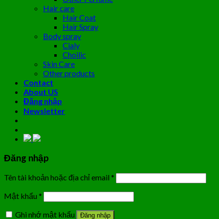
Hair care
Hair Coat
Hair Spray
Body spray
Cialy
Choilic
Skin Care
Other products
Contact
About US
Đăng nhập
Newsletter
Đăng nhập
Tên tài khoản hoặc địa chỉ email
*
Mật khẩu
*
Ghi nhớ mật khẩu
Đăng nhập