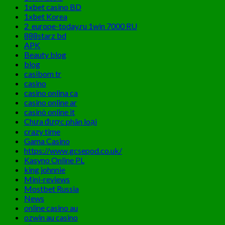
1xbet casino BD
1xbet Korea
2_europe-today.ru 1win 7000 RU
888starz bd
APK
Beauty blog
blog
casibom tr
casino
casino onlina ca
casino online ar
casinò online it
Chưa được phân loại
crazy time
Gama Casino
https://www.gcsepod.co.uk/
Kasyno Online PL
king johnnie
Mini-reviews
Mostbet Russia
News
online casino au
ozwin au casino