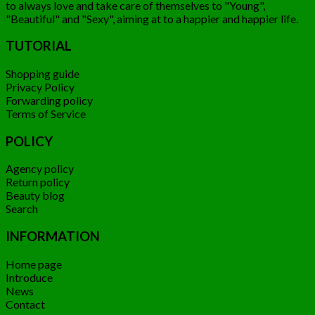
to always love and take care of themselves to "Young",
"Beautiful" and "Sexy", aiming at to a happier and happier life.
TUTORIAL
Shopping guide
Privacy Policy
Forwarding policy
Terms of Service
POLICY
Agency policy
Return policy
Beauty blog
Search
INFORMATION
Home page
Introduce
News
Contact