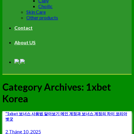
Cialy
Choilic
Skin Care
Other products
Contact
About US
Category Archives:
1xbet
Korea
“1xbet 보너스 사용법 알아보기 메인 계정과 보너스 계정의 차이 코리아
벳굿
2 Tháng 10, 2025