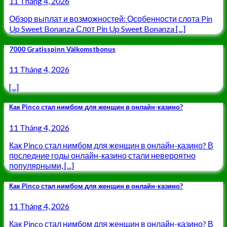
11 Tháng 4, 2026
Обзор выплат и возможностей: Особенности слота Pin
Up Sweet Bonanza Слот Pin Up Sweet Bonanza [...]
7000 Gratisspinn Välkomstbonus
11 Tháng 4, 2026
[...]
Как Pinco стал нимбом для женщин в онлайн-казино?
11 Tháng 4, 2026
Как Pinco стал нимбом для женщин в онлайн-казино? В
последние годы онлайн-казино стали невероятно
популярными, [...]
Как Pinco стал нимбом для женщин в онлайн-казино?
11 Tháng 4, 2026
Как Pinco стал нимбом для женщин в онлайн-казино? В