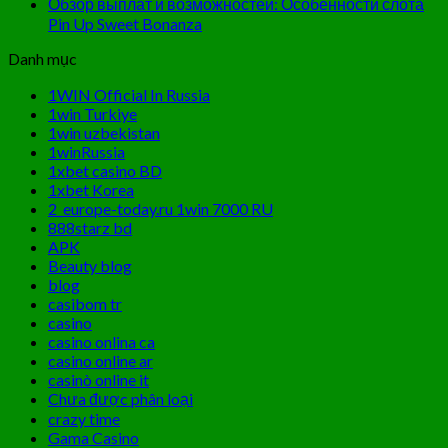
Обзор выплат и возможностей: Особенности слота
Pin Up Sweet Bonanza
Danh mục
1WIN Official In Russia
1win Turkiye
1win uzbekistan
1winRussia
1xbet casino BD
1xbet Korea
2_europe-today.ru 1win 7000 RU
888starz bd
APK
Beauty blog
blog
casibom tr
casino
casino onlina ca
casino online ar
casinò online it
Chưa được phân loại
crazy time
Gama Casino