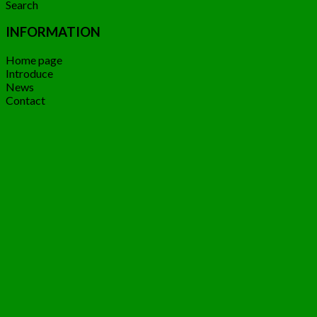
Search
INFORMATION
Home page
Introduce
News
Contact