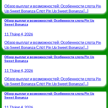
Обзор выплат и возможностей: Особенности слота Pin
Up Sweet Bonanza Слот Pin Up Sweet Bonanza [...]
Обзор выплат и возможностей: Особенности слота Pin Up
Sweet Bonanza
11 Tháng 4, 2026
Обзор выплат и возможностей: Особенности слота Pin
Up Sweet Bonanza Слот Pin Up Sweet Bonanza [...]
Обзор выплат и возможностей: Особенности слота Pin Up
Sweet Bonanza
11 Tháng 4, 2026
Обзор выплат и возможностей: Особенности слота Pin
Up Sweet Bonanza Слот Pin Up Sweet Bonanza [...]
Обзор выплат и возможностей: Особенности слота Pin Up
Sweet Bonanza
11 Tháng 4, 2026