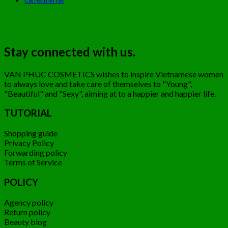
Stay connected with us.
VAN PHUC COSMETICS wishes to inspire Vietnamese women
to always love and take care of themselves to "Young",
"Beautiful" and "Sexy", aiming at to a happier and happier life.
TUTORIAL
Shopping guide
Privacy Policy
Forwarding policy
Terms of Service
POLICY
Agency policy
Return policy
Beauty blog