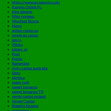
https://www.gcsepod.co.uk/
Kasyno Online PL
king johnnie
Mini-reviews
Mostbet Russia
News
online casino au
ozwin au casino
pinco
Plinko
plinko_pl
Post
Public
Ramenbet
ricky casino australia
Slots
slottica
sugar rush
sweet bonanza
sweet bonanza TR
verde casino poland
Vovan Casino
Комета Казино
сателлиты