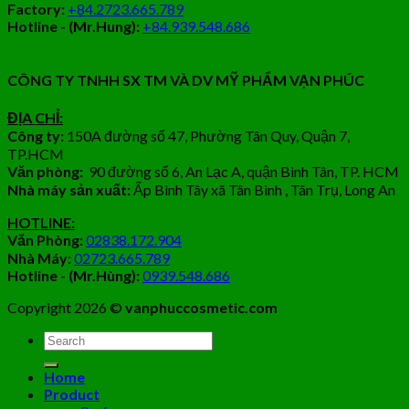
Factory:
+84.2723.665.789
Hotline - (Mr.Hung):
+84.939.548.686
CÔNG TY TNHH SX TM VÀ DV MỸ PHẨM VẠN PHÚC
ĐỊA CHỈ:
Công ty:
150A đường số 47, Phường Tân Quy, Quận 7,
TP.HCM
Văn phòng:
90 đường số 6, An Lạc A, quận Bình Tân, TP. HCM
Nhà máy sản xuất:
Ấp Bình Tây xã Tân Bình , Tân Trụ, Long An
HOTLINE:
Văn Phòng:
02838.172.904
Nhà Máy:
02723.665.789
Hotline - (Mr.Hùng):
0939.548.686
Copyright 2026 ©
vanphuccosmetic.com
Tìm
kiếm:
Home
Product