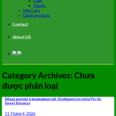
Cialy
Choilic
Skin Care
Other products
Contact
About US
Category Archives:
Chưa
được phân loại
Обзор выплат и возможностей: Особенности слота Pin Up
Sweet Bonanza
11 Tháng 4, 2026