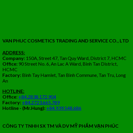
VAN PHUC COSMETICS TRADING AND SERVICE CO., LTD
ADDRESS:
Company:
150A, Street 47, Tan Quy Ward, District 7, HCMC
Office:
90 Street No. 6, An Lac A Ward, Binh Tan District,
HCMC
Factory:
Binh Tay Hamlet, Tan Binh Commune, Tan Tru, Long
An
HOTLINE:
Office
:
+84.2838.172.904
Factory:
+84.2723.665.789
Hotline - (Mr.Hung):
+84.939.548.686
CÔNG TY TNHH SX TM VÀ DV MỸ PHẨM VẠN PHÚC