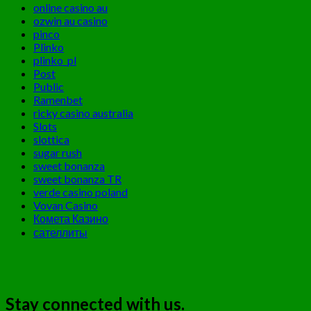
online casino au
ozwin au casino
pinco
Plinko
plinko_pl
Post
Public
Ramenbet
ricky casino australia
Slots
slottica
sugar rush
sweet bonanza
sweet bonanza TR
verde casino poland
Vovan Casino
Комета Казино
сателлиты
Stay connected with us.