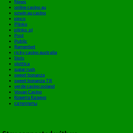
News
online casino au
ozwin au casino
pinco
Plinko
plinko_pl
Post
Public
Ramenbet
ricky casino australia
Slots
slottica
sugar rush
sweet bonanza
sweet bonanza TR
verde casino poland
Vovan Casino
Комета Казино
сателлиты