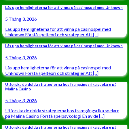
Lås upp hemligheterna för att vinna på casinospel med Unknown
5 Tháng 3, 2026
Lås upp hemligheterna för att vinna på casinospel med
Unknown Förstå spelteori och strategier Att [...]
Lås upp hemligheterna för att vinna på casinospel med Unknown
5 Tháng 3, 2026
Lås upp hemligheterna för att vinna på casinospel med
Unknown Förstå spelteori och strategier Att [...]
Utforska de dolda strategierna hos framgångsrika spelare på
Malina Casino
5 Tháng 3, 2026
Utforska de dolda strategierna hos framgångsrika spelare
på Malina Casino Förstå spelpsykologi En av de [...]
Utforska de dolda strategierna hos framgångsrika spelare på