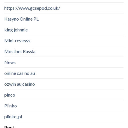
https://www.gcsepod.co.uk/
Kasyno Online PL
king johnnie
Mini-reviews
Mostbet Russia
News
online casino au
ozwin au casino
pinco
Plinko
plinko_pl
Post