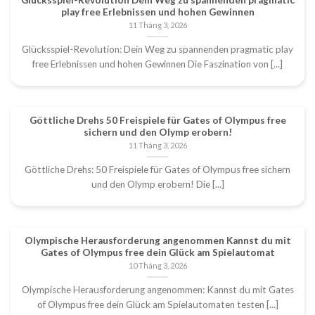
play free Erlebnissen und hohen Gewinnen
11 Tháng 3, 2026
Glücksspiel-Revolution: Dein Weg zu spannenden pragmatic play
free Erlebnissen und hohen Gewinnen Die Faszination von [...]
Göttliche Drehs 50 Freispiele für Gates of Olympus free
sichern und den Olymp erobern!
11 Tháng 3, 2026
Göttliche Drehs: 50 Freispiele für Gates of Olympus free sichern
und den Olymp erobern! Die [...]
Olympische Herausforderung angenommen Kannst du mit
Gates of Olympus free dein Glück am Spielautomat
10 Tháng 3, 2026
Olympische Herausforderung angenommen: Kannst du mit Gates
of Olympus free dein Glück am Spielautomaten testen [...]