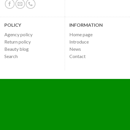
POLICY
INFORMATION
Agency policy
Home page
Return policy
Introduce
Beauty blog
News
Search
Contact