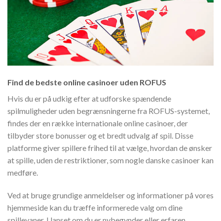
Find de bedste online casinoer uden ROFUS
Hvis du er på udkig efter at udforske spændende
spilmuligheder uden begrænsningerne fra ROFUS-systemet,
findes der en række internationale online casinoer, der
tilbyder store bonusser og et bredt udvalg af spil. Disse
platforme giver spillere frihed til at vælge, hvordan de ønsker
at spille, uden de restriktioner, som nogle danske casinoer kan
medføre.
Ved at bruge grundige anmeldelser og informationer på vores
hjemmeside kan du træffe informerede valg om dine
spillevaner. Uanset om du er nybegynder eller erfaren,