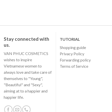
Stay connected with
TUTORIAL
us.
Shopping guide
VAN PHUC COSMETICS
Privacy Policy
wishes to inspire
Forwarding policy
Vietnamese women to
Terms of Service
always love and take care of
themselves to "Young",
"Beautiful" and "Sexy",
aiming at to a happier and
happier life.