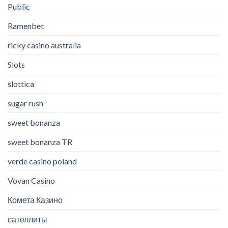
Public
Ramenbet
ricky casino australia
Slots
slottica
sugar rush
sweet bonanza
sweet bonanza TR
verde casino poland
Vovan Casino
Комета Казино
сателлиты