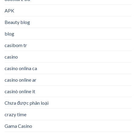
APK
Beauty blog
blog
casibom tr
casino
casino onlina ca
casino online ar
casinò online it
Chưa được phân loại
crazy time
Gama Casino