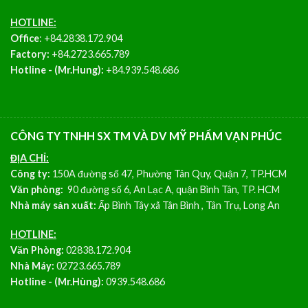
HOTLINE:
Office
:
+84.2838.172.904
Factory:
+84.2723.665.789
Hotline - (Mr.Hung):
+84.939.548.686
CÔNG TY TNHH SX TM VÀ DV MỸ PHẨM VẠN PHÚC
ĐỊA CHỈ:
Công ty:
150A đường số 47, Phường Tân Quy, Quận 7, TP.HCM
Văn phòng:
90 đường số 6, An Lạc A, quận Bình Tân, TP. HCM
Nhà máy sản xuất:
Ấp Bình Tây xã Tân Bình , Tân Trụ, Long An
HOTLINE:
Văn Phòng:
02838.172.904
Nhà Máy:
02723.665.789
Hotline - (Mr.Hùng):
0939.548.686