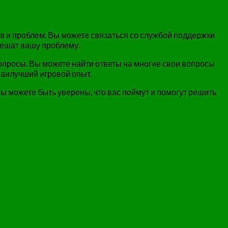
в и проблем. Вы можете связаться со службой поддержки
решат вашу проблему.
вопросы. Вы можете найти ответы на многие свои вопросы
 наилучший игровой опыт.
ы можете быть уверены, что вас поймут и помогут решить