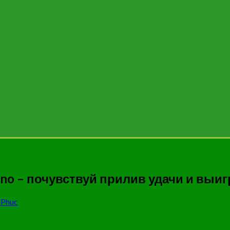
no – почувствуй прилив удачи и выиг
Phuc