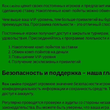
Rox casino ценит своих постоянных игроков и предлагает 
сделанную ставку. Накопленные комп-пойнты можно обменя
Чем выше ваш VIP-уровень, тем больше привилегий вы бу
преимущества. Программа лояльности – это отличный спосо
Постоянные игроки получают доступ к закрытым турнирам
удовольствия. Присоединяйтесь к программе лояльности и 
Накопление комп-пойнтов за ставки
Обмен комп-пойнтов на деньги
Повышение VIP-уровня
Получение эксклюзивных привилегий
Безопасность и поддержка – наша гл
Rox casino
придает огромное значение безопасности игро
конфиденциальность информации и сохранность средств. 
доступ к аккаунту.
Регулярно проводятся проверки и аудиты со стороны незав
законодательства. Вы можете быть уверены, что ваша игра