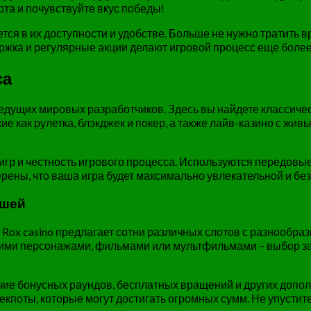
рта и почувствуйте вкус победы!
ся в их доступности и удобстве. Больше не нужно тратить в
ержка и регулярные акции делают игровой процесс еще бол
са
ведущих мировых разработчиков. Здесь вы найдете классич
 как рулетка, блэкджек и покер, а также лайв-казино с жив
игр и честность игрового процесса. Используются передовы
ерены, что ваша игра будет максимально увлекательной и бе
ышей
. Rox casino предлагает сотни различных слотов с разнооб
кими персонажами, фильмами или мультфильмами – выбор з
чие бонусных раундов, бесплатных вращений и других допо
поты, которые могут достигать огромных сумм. Не упустите