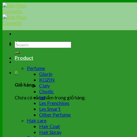
Skip
to
content
Home
Tìm
kiếm:
Product
Perfume
0
Glorin
KOZIN
Giỏ hàng
Cialy
Choilic
Inz
Chưa có sản phẩm trong giỏ hàng.
Les Frenchises
Les Smar’t
Other Perfume
Hair care
Hair Coat
Hair Spray