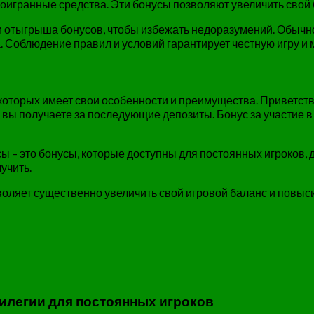
 проигранные средства. Эти бонусы позволяют увеличить сво
 отыгрыша бонусов, чтобы избежать недоразумений. Обычно
 Соблюдение правил и условий гарантирует честную игру и 
 которых имеет свои особенности и преимущества. Приветств
 вы получаете за последующие депозиты. Бонус за участие в 
усы – это бонусы, которые доступны для постоянных игроков
учить.
воляет существенно увеличить свой игровой баланс и повыси
илегии для постоянных игроков