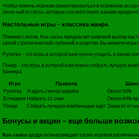
Чтобы помочь игрокам ориентироваться в огромном ассорт
легко найти слоты, которые соответствуют вашим предпоч
Настольные игры – классика жанра
Помимо слотов, Rox casino предлагает широкий выбор настол
своей стратегической глубиной и азартом. Вы можете играт
Рулетка – это игра, в которой вам нужно угадать, в каком с
Покер – это игра, в которой вам нужно собрать лучшую комби
банкира.
Игра
Правила
Шанс
Рулетка
Угадать сектор шарика
Около 50%
Блэкджек
Набрать 21 очко
Около 49% пр
Покер
Собрать лучшую комбинацию карт
Зависит от н
Бонусы и акции – еще больше возм
Rox casino
щедро вознаграждает своих игроков различными