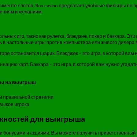
именте слотов, Rox casino предлагает удобные фильтры по 
тениям и желаниям.
ьных игр, таких как рулетка, блэкджек, покер и баккара. Эт
ь в настольные игры против компьютера или живого дилера в
екторе остановится шарик. Блэкджек – это игра, в которой вам
нацию карт. Баккара – это игра, в которой вам нужно угадать
ы на выигрыш
и правильной стратегии
авыков игрока
ожностей для выигрыша
 бонусами и акциями. Вы можете получить приветственный б