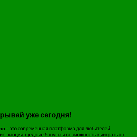
грывай уже сегодня!
ino
– это современная платформа для любителей
кие эмоции, щедрые бонусы и возможность выиграть по-