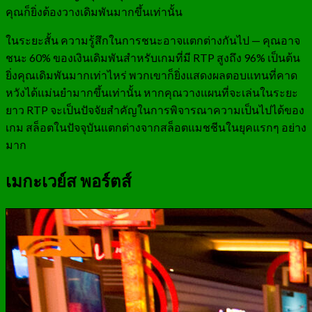
คุณก็ยิ่งต้องวางเดิมพันมากขึ้นเท่านั้น
ในระยะสั้น ความรู้สึกในการชนะอาจแตกต่างกันไป — คุณอาจ
ชนะ 60% ของเงินเดิมพันสำหรับเกมที่มี RTP สูงถึง 96% เป็นต้น
ยิ่งคุณเดิมพันมากเท่าไหร่ พวกเขาก็ยิ่งแสดงผลตอบแทนที่คาด
หวังได้แม่นยำมากขึ้นเท่านั้น หากคุณวางแผนที่จะเล่นในระยะ
ยาว RTP จะเป็นปัจจัยสำคัญในการพิจารณาความเป็นไปได้ของ
เกม สล็อตในปัจจุบันแตกต่างจากสล็อตแมชชีนในยุคแรกๆ อย่าง
มาก
เมกะเวย์ส พอร์ตส์