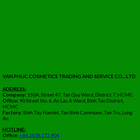
VAN PHUC COSMETICS TRADING AND SERVICE CO., LTD
ADDRESS:
Company:
150A, Street 47, Tan Quy Ward, District 7, HCMC
Office:
90 Street No. 6, An Lac A Ward, Binh Tan District,
HCMC
Factory:
Binh Tay Hamlet, Tan Binh Commune, Tan Tru, Long
An
HOTLINE:
Office
:
+84.2838.172.904