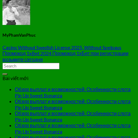
MyPhamVanPhuc
Casino Without Swedish License 2025, Without Spelpaus
Промокод 1xBet 2024 Промокод 1хБет при регистрации
возьмите сегодня
Bài viết mới
Обзор выплат и возможностей: Особенности слота
Pin Up Sweet Bonanza
Обзор выплат и возможностей: Особенности слота
Pin Up Sweet Bonanza
Обзор выплат и возможностей: Особенности слота
Pin Up Sweet Bonanza
Обзор выплат и возможностей: Особенности слота
Pin Up Sweet Bonanza
Обзор выплат и возможностей: Особенности слота