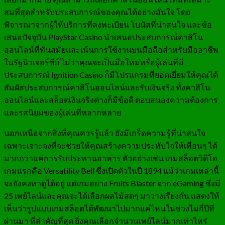
สมที่สุดสำหรับประสบการณ์ของคุณได้อย่างมั่นใจ โดย
พิจารณาจากผู้ให้บริการที่ลงทะเบียน โบนัสที่น่าสนใจ และข้อ
เสนอปัจจุบัน PlayStar Casino นำเสนอประสบการณ์คาสิโน
ออนไลน์ที่ทันสมัยและเน้นการใช้งานบนมือถือสำหรับมืออาชีพ
ในรัฐนิวเจอร์ซีย์ ไม่ว่าคุณจะเป็นมือใหม่หรือผู้เล่นที่มี
ประสบการณ์ Ignition Casino ก็มีโปรแกรมที่ยอดเยี่ยมให้คุณได้
สัมผัสประสบการณ์คาสิโนออนไลน์และรับเงินจริง ทั้งคาสิโน
ออนไลน์และสล็อตเงินจริงต่างก็มีข้อดี ตอบสนองความต้องการ
และรสนิยมของผู้เล่นที่หลากหลาย
นอกเหนือจากสิ่งที่คุณควรรู้แล้ว ยังมีเกร็ดความรู้ที่น่าสนใจ
เฉพาะเจาะจงที่จะช่วยให้คุณสร้างความประทับใจให้เพื่อนๆ ได้
มากกว่าแค่การรับประทานอาหาร ตัวอย่างเช่น เกมสล็อตวิดีโอ
เกมแรกคือ Versatility Bell ซึ่งเปิดตัวในปี 1894 แม้ว่าเกมเหล่านี้
จะยังคงหาดูได้อยู่ แต่เกมอย่าง Fruits Blaster จาก eGaming ซึ่งมี
25 เพย์ไลน์และคุณจะได้เลือกผลไม้สดๆ มาวางเรียงกัน แสดงให้
เห็นว่ารูปแบบเกมสล็อตได้พัฒนาไปมากแค่ไหนในช่วงไม่กี่ปีที่
ผ่านมา ที่สำคัญที่สุด ยิ่งคุณเลือกจำนวนเพย์ไลน์มากเท่าไหร่