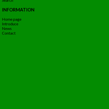
Search
INFORMATION
Home page
Introduce
News
Contact