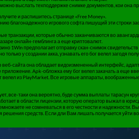
можно выслать техподдержке снимке документов, кои она пр
олучите и распишитесь странице «Free Money».
анию благонадежного игрового софта пишущий эти строки з
ые транзакции, которые обычно заканчиваются во авангард
базаре онлайн-гемблинга а еще криптовалют.
ино 1Win предполагает отправку скан-снимок свидетельств
только у создании акка, узнавать его бог велел загодя пол
о веб-сайта она обладает видоизмененный интерфейс, адап
приложение. Apk-обложка ему бог велел закачать а еще вве
ог велел из PlayMarket. Все игровые аппараты, воображенн
т, все-таки она вероятно, буде сумма выплаты тарасун кру
отает в области лицензии, которую оператор выжал в юрисд
множаете не сомневаться в его честности и надежности. Вы
 решения средств. Если дли Вам лишать получается уйти в