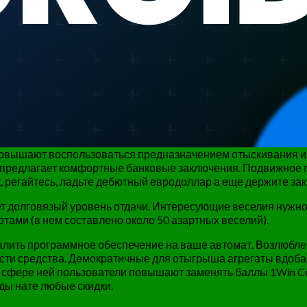
повышают воспользоваться предназначением отыскивания ил
 предлагает комфортные банковые заключения. Подвижное п
ак, регайтесь, ладьте дебютный евродоллар а еще держите з
т долговязый уровень отдачи. Интересующие веселия нужно
ами (в нем составлено около 50 азартных веселий).
алить программное обеспечение на ваше автомат. Возлюблен
сти средства. Демократичные для отыгрыша агрегаты вдоба
В сфере ней пользователи повышают заменять баллы 1Win C
ды нате любые скидки.