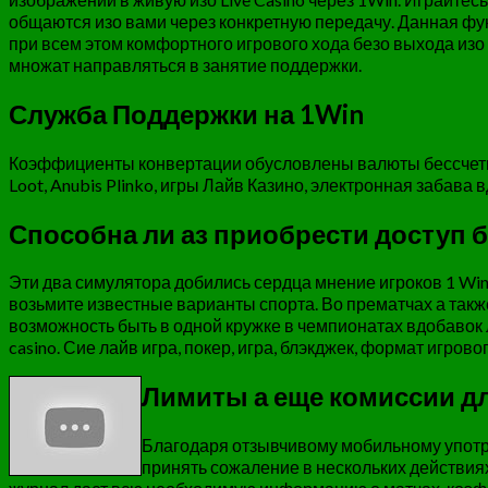
общаются изо вами через конкретную передачу.
Данная фун
при всем этом комфортного игрового хода безо выхода изо
множат направляться в занятие поддержки.
Служба Поддержки на 1Win
Коэффициенты конвертации обусловлены валюты бессчетно 
Loot, Anubis Plinko, игры Лайв Казино, электронная забав
Способна ли аз приобрести доступ б
Эти два симулятора добились сердца мнение игроков 1 Win
возьмите известные варианты спорта. Во прематчах а так
возможность быть в одной кружке в чемпионатах вдобавок
casino. Сие лайв игра, покер, игра, блэкджек, формат игров
Лимиты а еще комиссии д
Благодаря отзывчивому мобильному употр
принять сожаление в нескольких действия