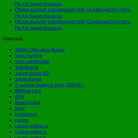
Pin Up Sweet Bonanza
Обзор выплат и возможностей: Особенности слота
Pin Up Sweet Bonanza
Обзор выплат и возможностей: Особенности слота
Pin Up Sweet Bonanza
Danh mục
1WIN Official In Russia
1win Turkiye
1win uzbekistan
1winRussia
1xbet casino BD
1xbet Korea
2_europe-today.ru 1win 7000 RU
888starz bd
APK
Beauty blog
blog
casibom tr
casino
casino onlina ca
casino online ar
casinò online it