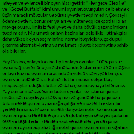
işləyən və əyləncəli bir oyun hissi gətirir. "Hər gecə Cleo ilə"
və "Gözəl Buffalo" kimi ümumi oyunlar, oyunçuları cəlb etmək
üçün maraqlı mövzular və xüsusiyyətlər təqdim edir. Çoxsaylı
ödəmə xətləri, bonus seriyaları və mütərəqqi cekpotları olan
mövqe oyunu, limitsiz fəaliyyət və daha böyük qazanc imkanı
təqdim edir. Məlumatlı onlayn kazinolar, beləliklə, iştirakçılar
daha yüksək oyun seçimlərinə, normal təşviqlərə, çoxlu pul
çıxarma alternativlərinə və məlumatlı dəstək xidmətinə sahib
ola bilərlər.
Yay Casino, onlayn kazino tipli onlayn oyunları 100% pulsuz
oynamağı sevənlər üçün əsl məkandır. Sistemimizdə ən məşhur
onlayn kazino oyunları arasında ən yüksək səviyyəli bir çox
oyun var, beləliklə, siz köhnə slotlar, müasir cekpotlar,
meqawaylar, uduşlu slotlar və daha çoxunu oynaya bilərsiniz.
Yay qumar müəssisəsinin bütün oyunları öz ictimai qumar
müəssisəsi qeydiyyatı təşviqinizi və gündəlik hüququnuzu
bildirməklə qumar oynamağa çalışır və müxtəlif reklamlar
yerləşdirirsiniz. Müasir, sürətli dünyada mobil kazino qumar
oyunları güclü tərəflərə çatıb və qlobal oyun sənayesi pulunun
60%-ni təşkil edir. İstənilən vaxt və istənilən yerdə qumar
oyunları oynamaq rahatlığı mobil qumar oyunlarının inkişafına
ilham verib, bir çox onlayn kazinolar etibarlı tətbiqlər