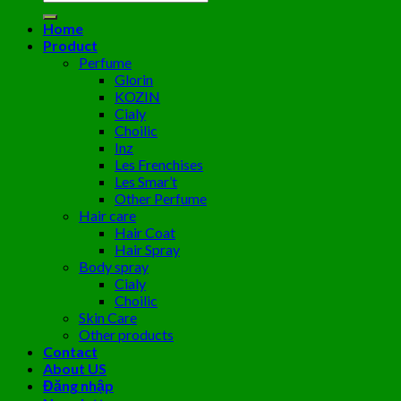
kiếm:
Home
Product
Perfume
Glorin
KOZIN
Cialy
Choilic
Inz
Les Frenchises
Les Smar’t
Other Perfume
Hair care
Hair Coat
Hair Spray
Body spray
Cialy
Choilic
Skin Care
Other products
Contact
About US
Đăng nhập