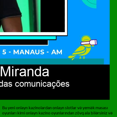
Bu yeni onlayn kazinolardan onlayn slotlar və yemək masası
oyunları kimi onlayn kazino oyunlarından zövq ala bilərsiniz və