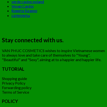
verde casino poland
Vovan Casino
Комета Казино
сателлиты
Stay connected with us.
VAN PHUC COSMETICS wishes to inspire Vietnamese women
to always love and take care of themselves to "Young",
"Beautiful" and "Sexy", aiming at to a happier and happier life.
TUTORIAL
Shopping guide
Privacy Policy
Forwarding policy
Terms of Service
POLICY