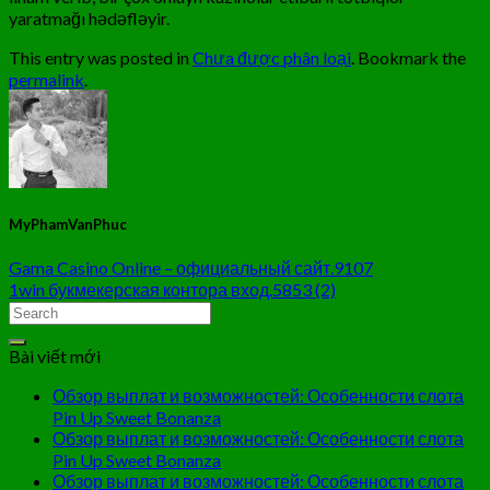
yaratmağı hədəfləyir.
This entry was posted in
Chưa được phân loại
. Bookmark the
permalink
.
MyPhamVanPhuc
Gama Casino Online – официальный сайт.9107
1win букмекерская контора вход.5853 (2)
Bài viết mới
Обзор выплат и возможностей: Особенности слота
Pin Up Sweet Bonanza
Обзор выплат и возможностей: Особенности слота
Pin Up Sweet Bonanza
Обзор выплат и возможностей: Особенности слота