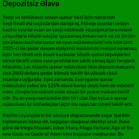
Depozitsiz Əlavə
Yaxşı və təhlükəsiz onlayn qumar hissi üçün nəzərdən
keçirilməli əla seçimlərdən danışırıq. Mövqe oyunları onlayn
kazino oyunlarından ən yaxşı xəzinədir və peşəkarlara müasir
cekpotlarla böyük uduşlar qazanmaq imkanı verir və siz birdən
çox plana daxil olursunuz və oyun mütəxəssisləri ola bilərsiniz.
2025-ci ilə qədər davam etdiyimiz müddətdə, real pul oynamaq
üçün təcrübəli veb əsaslı kazinolar böyük qəbul təşviqlərinə
və hərtərəfli video oyun profillərinə sahib olmaq üçün fərqlənir.
Məsələn, Las Atlantis qumar müəssisəsi ilkin depozit matçında
sizə 2800 dollara qədər kömək təklifi ilə yüksək riskli
insanlara uyğundur. Eyni zamanda, Everygame qumar
müəssisəsi yalnız əla 125% əlavə bonus deyil, həm də müxtəlif
mərc zövqlərinə xidmət edən xüsusi bir poker məkanı təklif
edir. Bu ən yaxşı namizədlərdən biri olan DuckyLuck qumar
müəssisəsi öz istifadəçiləri üçün əla oyun təcrübəsi təklif edir.
Bəziləri oyunçuların bir səviyyə diapazonunda oxşar işarələr
toplamasını istəsə də, başqaları diaqonal dəstəyi sevir. Buna
görə də Mega Moolah, Joker Many, Mega Fortune, Age of the
new Gods və Guide of Atem kimi başlıqlar məşhurdur. Bu