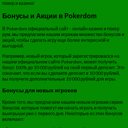
покер и казино!
Бонусы и Акции в Pokerdom
В Pokerdom официальный сайт – онлайн казино и покер
рум, мы предлагаем нашим игрокам множество бонусов и
акций, чтобы сделать игру еще более интересной и
выгодной.
Например, новый игрок, который зарегистрировался на
нашем официальном сайте Pokerdom, может получить
бонус 100% до 10 000 рублей на свой первый депозит. Это
означает, что если вы сделаете депозит в 10 000 рублей,
вы получите дополнительные 10 000 рублей для игры.
Бонусы для новых игроков
Кроме того, мы предлагаем нашим новым игрокам серию
бонусов, которые помогут им начать играть и получать
выигрыши уже с первого дня. Некоторые из этих бонусов
включают: