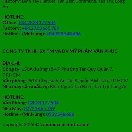
Factory:
Binh Tay Hamlet, Tan Binh Commune, Tan Tru, Long
An
HOTLINE:
Office
:
+84.2838.172.904
Factory:
+84.2723.665.789
Hotline - (Mr.Hung):
+84.939.548.686
CÔNG TY TNHH SX TM VÀ DV MỸ PHẨM VẠN PHÚC
ĐỊA CHỈ:
Công ty:
150A đường số 47, Phường Tân Quy, Quận 7,
TP.HCM
Văn phòng:
90 đường số 6, An Lạc A, quận Bình Tân, TP. HCM
Nhà máy sản xuất:
Ấp Bình Tây xã Tân Bình , Tân Trụ, Long An
HOTLINE:
Văn Phòng:
02838.172.904
Nhà Máy:
02723.665.789
Hotline - (Mr.Hùng):
0939.548.686
Copyright 2026 ©
vanphuccosmetic.com