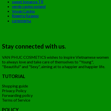
sweet bonanza TR
verde casino poland
Vovan Casino
Комета Казино
сателлиты
Stay connected with us.
VAN PHUC COSMETICS wishes to inspire Vietnamese women
to always love and take care of themselves to "Young",
"Beautiful" and "Sexy", aiming at to a happier and happier life.
TUTORIAL
Shopping guide
Privacy Policy
Forwarding policy
Terms of Service
POLICY