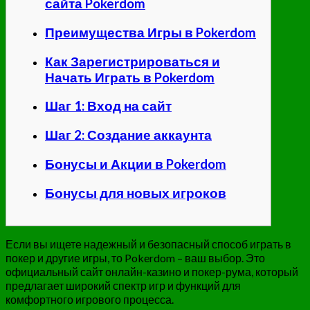
сайта Pokerdom
Преимущества Игры в Pokerdom
Как Зарегистрироваться и
Начать Играть в Pokerdom
Шаг 1: Вход на сайт
Шаг 2: Создание аккаунта
Бонусы и Акции в Pokerdom
Бонусы для новых игроков
Если вы ищете надежный и безопасный способ играть в
покер и другие игры, то Pokerdom – ваш выбор. Это
официальный сайт онлайн-казино и покер-рума, который
предлагает широкий спектр игр и функций для
комфортного игрового процесса.