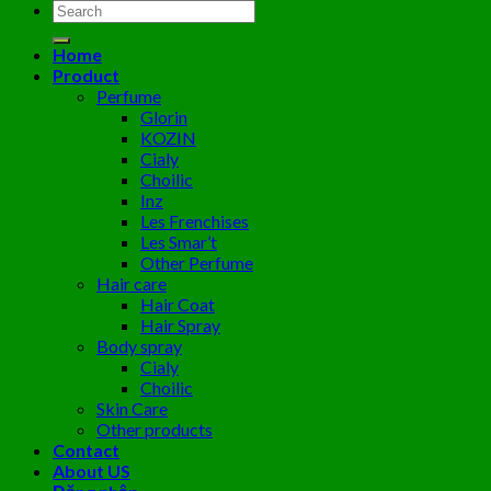
Tìm
kiếm:
Home
Product
Perfume
Glorin
KOZIN
Cialy
Choilic
Inz
Les Frenchises
Les Smar’t
Other Perfume
Hair care
Hair Coat
Hair Spray
Body spray
Cialy
Choilic
Skin Care
Other products
Contact
About US