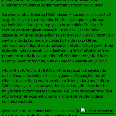
kiberidman növlərinə qədər müxtəlif yarışlar mövcuddur.
Bu oyunlar abunə olaraq təklif olunur — kazinonun prosesə və
ya gəlirə heç bir təsiri yoxdur. Nəticəni proqnozlaşdırmaq
çətindir, lakin dəqiq strategiya ilə bu mümkündür. Hər cür
taktika və strategiyanı sınaya bilərsiniz və şans həmişə
sizinlədir. Android üçün uyğun 1xBet əlavəsini üçüncü tərəf veb
saytlarında da tapmaq olar, lakin bu halda saxta tətbiq
yükləməməyə diqqət yetirməlisiniz. Tətbiqi iOS və ya Android
üçün yükləyin və hesabınıza daxil olmaq üçün 1xBet interfeys
parametrlərində hərəkət edin. 1xBet bukmeker şirkəti həm
keçmiş Sovet İttifaqında, həm də ondan kənarda məşhurdur.
Mobil əlavə, Android və iOS 6 və daha yuxarı versiyaları da
daxil olmaqla, istənilən cihazla uyğundur. Abunəçilər mobil
cihazlardan istifadə edərkən bir sıra üstünlüklərə malikdirlər.
Bütün ödəniş üsulları ən yaxşı halda sadələşdirilib və hər bir
müştərinin öyrənməsi asan olacaq. Gələcəkdə hesab təsdiqini
uğurla keçmək üçün məlumatların diqqətlə və dəqiq daxil
edilməsi vacibdir.
Şeytan, hər mərc bonus indeksinizi artırdığı
bir yığım şirkətidir. Edə biləcəyiniz tək şey