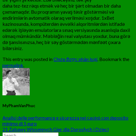
daha tez-tez rəqs etmək və heç bir şərt olmadan bir daha
çıxmamaqdır. Bu proqramın yavaş təsir göstərməsi və
endirimlərin avtomatik olaraq verilməsi xoşdur. 1xBet
kazinosunda, kompüterdən əvvəlki alqoritmlərdən istifadə
edərək işləyən emulatorlara sınaq versiyasında asanlıqla daxil
olmaq mümkündür. Məbləğin real valyutası yoxdur, buna görə
də şanslısınızsa, heç bir səy göstərmədən mənfəət çıxara
bilərsiniz.
This entry was posted in
Chưa được phân loại
. Bookmark the
permalink
.
MyPhamVanPhuc
Analisi delle performance e sicurezza nei casinò con deposito
minimo di 5 euro
21 Zabawy Wiosennych Gier dla Dorosłych i Dzieci