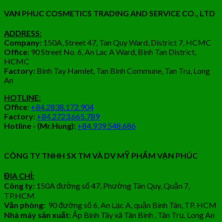
VAN PHUC COSMETICS TRADING AND SERVICE CO., LTD
ADDRESS:
Company:
150A, Street 47, Tan Quy Ward, District 7, HCMC
Office:
90 Street No. 6, An Lac A Ward, Binh Tan District,
HCMC
Factory:
Binh Tay Hamlet, Tan Binh Commune, Tan Tru, Long
An
HOTLINE:
Office
:
+84.2838.172.904
Factory:
+84.2723.665.789
Hotline - (Mr.Hung):
+84.939.548.686
CÔNG TY TNHH SX TM VÀ DV MỸ PHẨM VẠN PHÚC
ĐỊA CHỈ:
Công ty:
150A đường số 47, Phường Tân Quy, Quận 7,
TP.HCM
Văn phòng:
90 đường số 6, An Lạc A, quận Bình Tân, TP. HCM
Nhà máy sản xuất:
Ấp Bình Tây xã Tân Bình , Tân Trụ, Long An