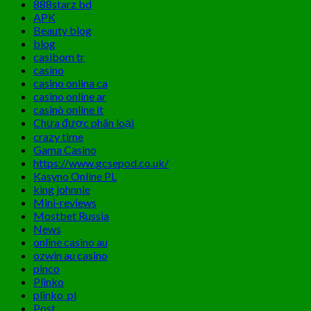
888starz bd
APK
Beauty blog
blog
casibom tr
casino
casino onlina ca
casino online ar
casinò online it
Chưa được phân loại
crazy time
Gama Casino
https://www.gcsepod.co.uk/
Kasyno Online PL
king johnnie
Mini-reviews
Mostbet Russia
News
online casino au
ozwin au casino
pinco
Plinko
plinko_pl
Post