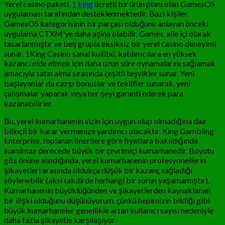
Yerel casino paketi,
1 king
ücretli bir ürün planı olan GamesOS
uygulaması tarafından desteklenmektedir. Bazı kişiler,
GamesOS kategorisinin bir parçası olduğunu anlayan önceki
uygulama CTXM'ye daha aşina olabilir. Games, aile içi olarak
tasarlanmıştır ve beş grupla eksiksiz bir yerel casino deneyimi
sunar.
1King Casino sanal kulübü, katılımcılara en yüksek
kazancı elde etmek için daha uzun süre oynamalarını sağlamak
amacıyla satın alma sırasında çeşitli teşvikler sunar. Yeni
başlayanlar da cazip bonuslar ve teklifler sunarak, yeni
çalışmalar yaparak veya her şeyi garanti ederek para
kazanabilirler.
Bu, yerel kumarhanenin sizin için uygun olup olmadığına dair
bilinçli bir karar vermenize yardımcı olacaktır. King Gambling
Enterprise, toplanan önerilere göre fiyatlara bakıldığında
inanılmaz derecede büyük bir çevrimiçi kumarhanedir. Boyutu
göz önüne alındığında, yerel kumarhanenin profesyonellerin
şikayetleri arasında oldukça düşük bir kazanç sağladığı
söylenebilir (aksi takdirde herhangi bir sorun yaşamamıştır).
Kumarhanenin büyüklüğünden ve şikayetlerden kaynaklanan
bir ilişki olduğunu düşünüyorum, çünkü hepimizin bildiği gibi
büyük kumarhaneler genellikle artan kullanıcı sayısı nedeniyle
daha fazla şikayetle karşılaşıyor.