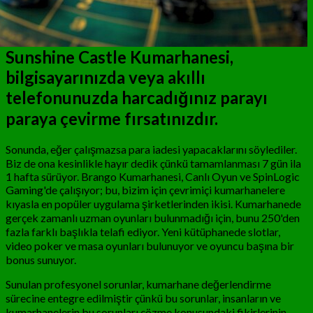
Sunshine Castle Kumarhanesi,
bilgisayarınızda veya akıllı
telefonunuzda harcadığınız parayı
paraya çevirme fırsatınızdır.
Sonunda, eğer çalışmazsa para iadesi yapacaklarını söylediler.
Biz de ona kesinlikle hayır dedik çünkü tamamlanması 7 gün ila
1 hafta sürüyor. Brango Kumarhanesi, Canlı Oyun ve SpinLogic
Gaming'de çalışıyor; bu, bizim için çevrimiçi kumarhanelere
kıyasla en popüler uygulama şirketlerinden ikisi. Kumarhanede
gerçek zamanlı uzman oyunları bulunmadığı için, bunu 250'den
fazla farklı başlıkla telafi ediyor. Yeni kütüphanede slotlar,
video poker ve masa oyunları bulunuyor ve oyuncu başına bir
bonus sunuyor.
Sunulan profesyonel sorunlar, kumarhane değerlendirme
sürecine entegre edilmiştir çünkü bu sorunlar, insanların ve
kumarhanelerin bu sorunları çözme konusundaki fikirlerinin