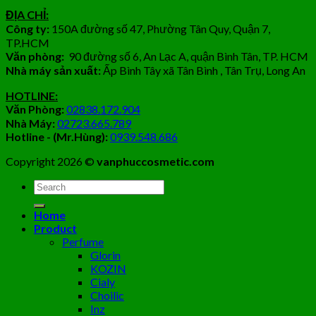
ĐỊA CHỈ:
Công ty:
150A đường số 47, Phường Tân Quy, Quận 7,
TP.HCM
Văn phòng:
90 đường số 6, An Lạc A, quận Bình Tân, TP. HCM
Nhà máy sản xuất:
Ấp Bình Tây xã Tân Bình , Tân Trụ, Long An
HOTLINE:
Văn Phòng:
02838.172.904
Nhà Máy:
02723.665.789
Hotline - (Mr.Hùng):
0939.548.686
Copyright 2026 ©
vanphuccosmetic.com
Tìm
kiếm:
Home
Product
Perfume
Glorin
KOZIN
Cialy
Choilic
Inz