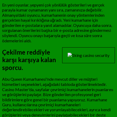
En yeni oyunlar, yepyeni çok yönlülük gösterileri ve gerçek
parayla kumar oynamanın yanı sıra, zamanınıza değebilir.
Almanya'daki oyuncu, kumarhanenin onay yöntemlerinden
gerçekten hayal kırıklığına uğradı. Yeni kumarhane için
gönderilen e-postalara yanıt alamadılar. Oyuncuya daha sonra,
sorgulanan önerilerini başka bir e-posta adresine göndermesi
söylendi. Oyuncu onayı başarıyla geçti ve kısa süre sonra
ödemelerini aldı.
Çekilme reddiyle
karşı karşıya kalan
sporcu.
Abu Queen Kumarhanesi'nde mevcut diller ve müşteri
hizmetleri seçenekleri, aşağıdaki tabloda gösterilmektedir.
Casino Master'da, sayfalar çevrimiçi kumarhanelerin puanlarını
ve görüşlerini paylaşır. Bize gönderilen profesyonel geri
bildirimlere göre genel bir puanlama yapıyoruz. Kumarhane
Guru, kullanıcılarına çevrimiçi kumarhaneleri
değerlendirebilecekleri ve yorumlayabilecekleri, ayrıca kendi
görüşlerini veya deneyimlerini paylaşabilecekleri bir deste