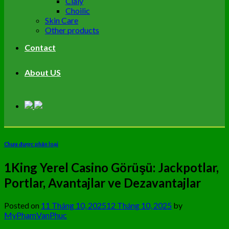
Cialy
Choilic
Skin Care
Other products
Contact
About US
Chưa được phân loại
1King Yerel Casino Görüşü: Jackpotlar,
Portlar, Avantajlar ve Dezavantajlar
Posted on
11 Tháng 10, 2025
12 Tháng 10, 2025
by
MyPhamVanPhuc