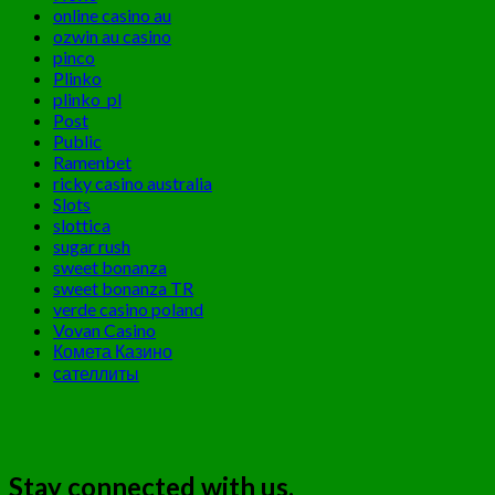
online casino au
ozwin au casino
pinco
Plinko
plinko_pl
Post
Public
Ramenbet
ricky casino australia
Slots
slottica
sugar rush
sweet bonanza
sweet bonanza TR
verde casino poland
Vovan Casino
Комета Казино
сателлиты
Stay connected with us.