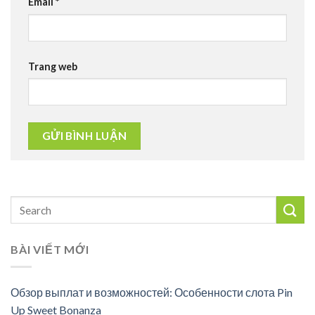
Email
*
Trang web
BÀI VIẾT MỚI
Обзор выплат и возможностей: Особенности слота Pin
Up Sweet Bonanza