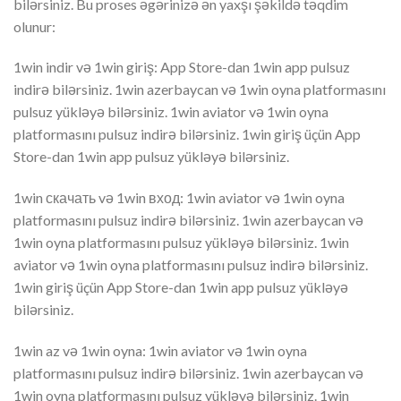
bilərsiniz. Bu proses əgərinizə ən yaxşı şəkildə təqdim
olunur:
1win indir və 1win giriş: App Store-dan 1win app pulsuz
indirə bilərsiniz. 1win azerbaycan və 1win oyna platformasını
pulsuz yükləyə bilərsiniz. 1win aviator və 1win oyna
platformasını pulsuz indirə bilərsiniz. 1win giriş üçün App
Store-dan 1win app pulsuz yükləyə bilərsiniz.
1win скачать və 1win вход: 1win aviator və 1win oyna
platformasını pulsuz indirə bilərsiniz. 1win azerbaycan və
1win oyna platformasını pulsuz yükləyə bilərsiniz. 1win
aviator və 1win oyna platformasını pulsuz indirə bilərsiniz.
1win giriş üçün App Store-dan 1win app pulsuz yükləyə
bilərsiniz.
1win az və 1win oyna: 1win aviator və 1win oyna
platformasını pulsuz indirə bilərsiniz. 1win azerbaycan və
1win oyna platformasını pulsuz yükləyə bilərsiniz. 1win