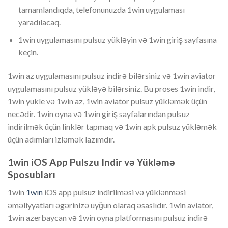
tamamlandıqda, telefonunuzda 1win uygulaması
yaradılacaq.
1win uygulamasını pulsuz yükləyin və 1win giriş sayfasına
keçin.
1win az uygulamasını pulsuz indirə bilərsiniz və 1win aviator
uygulamasını pulsuz yükləyə bilərsiniz. Bu proses 1win indir,
1win yukle və 1win az, 1win aviator pulsuz yükləmək üçün
necədir. 1win oyna və 1win giriş sayfalarından pulsuz
indirilmək üçün linklər tapmaq və 1win apk pulsuz yükləmək
üçün adımları izləmək lazımdır.
1win iOS App Pulszu Indir və Yükləmə
Sposubları
1win
1wın
iOS app pulsuz indirilməsi və yüklənməsi
əməliyyatları əgərinizə uyğun olaraq əsaslıdır. 1win aviator,
1win azerbaycan və 1win oyna platformasını pulsuz indirə