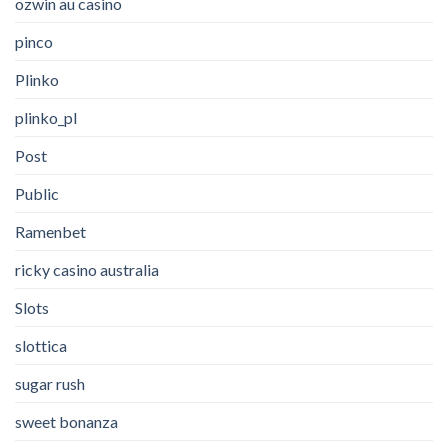
ozwin au casino
pinco
Plinko
plinko_pl
Post
Public
Ramenbet
ricky casino australia
Slots
slottica
sugar rush
sweet bonanza