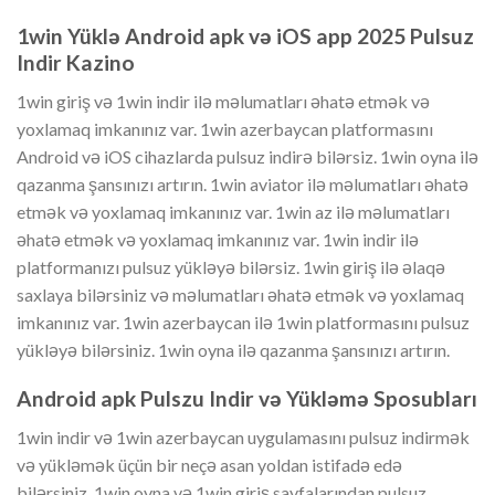
1win Yüklə Android apk və iOS app 2025 Pulsuz
Indir Kazino
1win giriş və 1win indir ilə məlumatları əhatə etmək və
yoxlamaq imkanınız var. 1win azerbaycan platformasını
Android və iOS cihazlarda pulsuz indirə bilərsiz. 1win oyna ilə
qazanma şansınızı artırın. 1win aviator ilə məlumatları əhatə
etmək və yoxlamaq imkanınız var. 1win az ilə məlumatları
əhatə etmək və yoxlamaq imkanınız var. 1win indir ilə
platformanızı pulsuz yükləyə bilərsiz. 1win giriş ilə əlaqə
saxlaya bilərsiniz və məlumatları əhatə etmək və yoxlamaq
imkanınız var. 1win azerbaycan ilə 1win platformasını pulsuz
yükləyə bilərsiniz. 1win oyna ilə qazanma şansınızı artırın.
Android apk Pulszu Indir və Yükləmə Sposubları
1win indir və 1win azerbaycan uygulamasını pulsuz indirmək
və yükləmək üçün bir neçə asan yoldan istifadə edə
bilərsiniz. 1win oyna və 1win giriş sayfalarından pulsuz