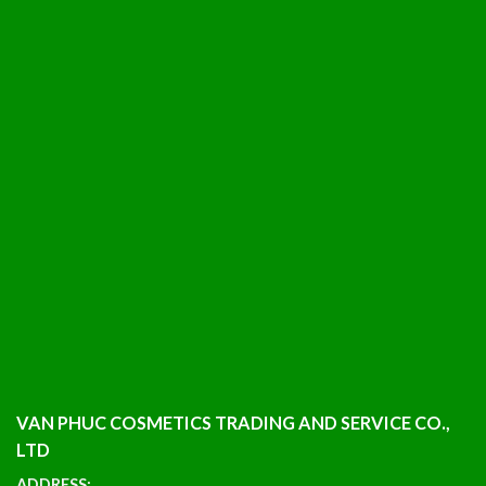
VAN PHUC COSMETICS TRADING AND SERVICE CO.,
LTD
ADDRESS: