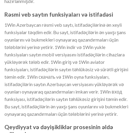
hazırlanmışdır.
Rəsmi veb saytın funksiyaları və istifadəsi
1Win Azerbaycan rəsmi veb saytı, istifadəçilərinə ən xeyli
funksiyalar təqdim edir. Bu sayt, istifadəçilərin ən yaxşı şans
oyunlarını və bukmekleri oynayaraq qazandırmaları üçün
tələblərini yerinə yetirir. 1Win indir və 1Win yukle
funksiyaları saytın mobil versiyasını istifadəçilərin cihazlara
yükləyərək tələb edir. 1Win giriş və 1Win aviator
funksiyaları, istifadəçilərin saytın təhlükəsiz və sürətli girişini
təmin edir. 1Win скачать və 1Win oyna funksiyaları,
istifadəçilərin saytın Azerbaycan versiyasını yükləyərək və
oyunları oynayaraq qazandırmaları imkan verir. 1Win вход
funksiyası, istifadəçilərin saytın təhlükəsiz girişini təmin edir.
Bu sayt, istifadəçilərin ən yaxşı şans oyunlarını və bukmekleri
oynayaraq qazandırmaları üçün tələblərini yerinə yetirir.
Qeydiyyat və dəyişikliklər prosesinin əldə