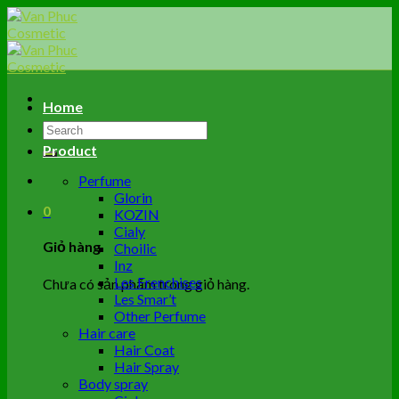
Skip
to
content
Home
Tìm
kiếm:
Product
Perfume
Glorin
0
KOZIN
Cialy
Giỏ hàng
Choilic
Inz
Les Frenchises
Chưa có sản phẩm trong giỏ hàng.
Les Smar’t
Other Perfume
Hair care
Hair Coat
Hair Spray
Body spray