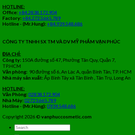
HOTLINE:
Office
:
+84.2838.172.904
Factory:
+84.2723.665.789
Hotline - (Mr.Hung):
+84.939.548.686
CÔNG TY TNHH SX TM VÀ DV MỸ PHẨM VẠN PHÚC
ĐỊA CHỈ:
Công ty:
150A đường số 47, Phường Tân Quy, Quận 7,
TP.HCM
Văn phòng:
90 đường số 6, An Lạc A, quận Bình Tân, TP. HCM
Nhà máy sản xuất:
Ấp Bình Tây xã Tân Bình , Tân Trụ, Long An
HOTLINE:
Văn Phòng:
02838.172.904
Nhà Máy:
02723.665.789
Hotline - (Mr.Hùng):
0939.548.686
Copyright 2026 ©
vanphuccosmetic.com
Tìm
kiếm: