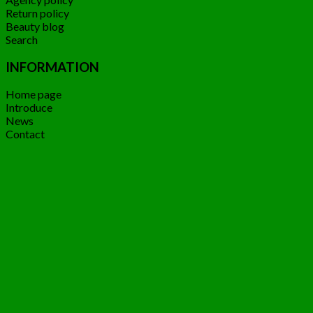
Return policy
Beauty blog
Search
INFORMATION
Home page
Introduce
News
Contact