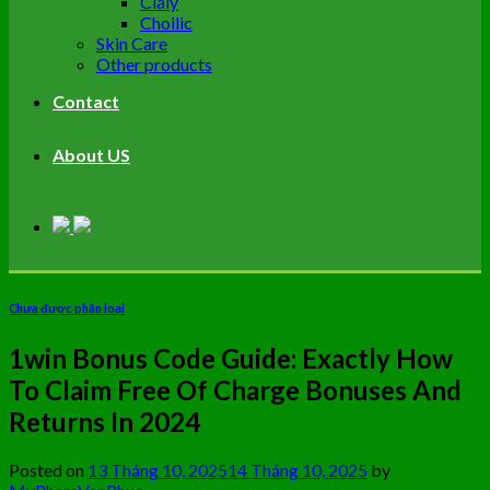
Cialy
Choilic
Skin Care
Other products
Contact
About US
Chưa được phân loại
1win Bonus Code Guide: Exactly How
To Claim Free Of Charge Bonuses And
Returns In 2024
Posted on
13 Tháng 10, 2025
14 Tháng 10, 2025
by