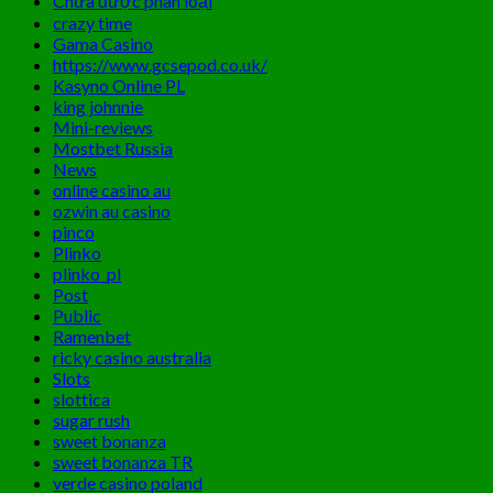
Chưa được phân loại
crazy time
Gama Casino
https://www.gcsepod.co.uk/
Kasyno Online PL
king johnnie
Mini-reviews
Mostbet Russia
News
online casino au
ozwin au casino
pinco
Plinko
plinko_pl
Post
Public
Ramenbet
ricky casino australia
Slots
slottica
sugar rush
sweet bonanza
sweet bonanza TR
verde casino poland