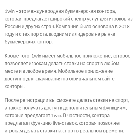
1win – это международная букмекерская контора,
которая предлагает широкий спектр услуг для игроков из
России и других стран. Компания была основана в 2018
году и с тех пор стала одним из лидеров на рынке
букмекерских контор.
Кроме того, 1win имеет мобильное приложение, которое
позволяет игрокам делать ставки на спорт в любом
месте и в любое время. Мобильное приложение
доступно для скачивания на официальном сайте
конторы.
После регистрации вы сможете делать ставки на спорт,
а также получать доступ к дополнительным функциям,
которые предлагает 1win. В частности, контора
предлагает функцию live-ставок, которая позволяет
игрокам делать ставки на спорт в реальном времени.