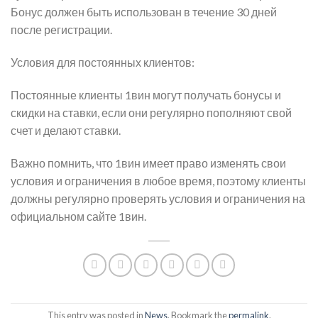
Бонус должен быть использован в течение 30 дней
после регистрации.
Условия для постоянных клиентов:
Постоянные клиенты 1вин могут получать бонусы и
скидки на ставки, если они регулярно пополняют свой
счет и делают ставки.
Важно помнить, что 1вин имеет право изменять свои
условия и ограничения в любое время, поэтому клиенты
должны регулярно проверять условия и ограничения на
официальном сайте 1вин.
This entry was posted in
News
. Bookmark the
permalink
.