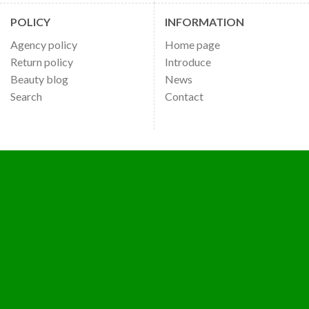
POLICY
INFORMATION
Agency policy
Home page
Return policy
Introduce
Beauty blog
News
Search
Contact