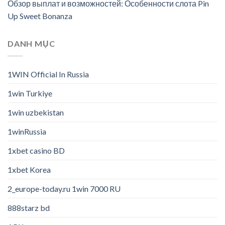
Обзор выплат и возможностей: Особенности слота Pin
Up Sweet Bonanza
DANH MỤC
1WIN Official In Russia
1win Turkiye
1win uzbekistan
1winRussia
1xbet casino BD
1xbet Korea
2_europe-today.ru 1win 7000 RU
888starz bd