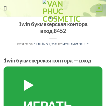
Skip
0
to
content
NEWS
1win букмекерская контора
вход.8452
POSTED ON
31 THÁNG 1, 2026
BY
MYPHAMVANPHUC
1win букмекерская контора — вход
▶️
ИГРАТЬ