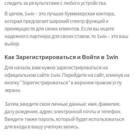
следить за результатами с любого устройства.
В целом, 1win – это лучшая букмекерская контора,
которая предлагает широкий спектр функций и
преимуществ для своих клиентов. Если вы ищете
надежного партнера для своих ставок, то 1win – это ваш
выбор.
Как Зарегистрироваться и Войти в 1win
Для начала, вам нужно зарегистрироваться на
официальном сайте 1win. Перейдите на сайт, кликнув на
кнопку “Зарегистрироваться” в верхнем правом углу
экрана.
Затем, введите свои личные данные: имя, фамилия,
дату рождения, адрес электронной почты и телефон.
Введите также пароль, который будет использоваться
для входа в вашу учетную запись.