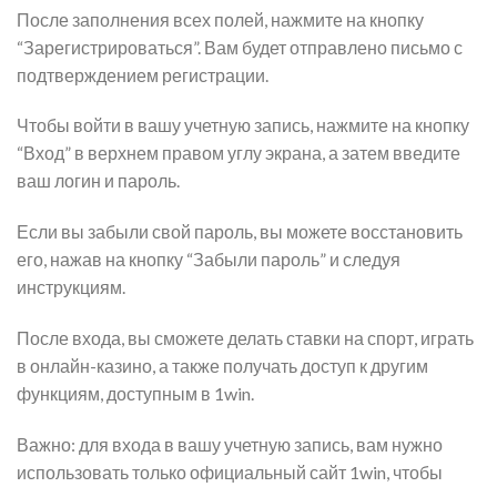
После заполнения всех полей, нажмите на кнопку
“Зарегистрироваться”. Вам будет отправлено письмо с
подтверждением регистрации.
Чтобы войти в вашу учетную запись, нажмите на кнопку
“Вход” в верхнем правом углу экрана, а затем введите
ваш логин и пароль.
Если вы забыли свой пароль, вы можете восстановить
его, нажав на кнопку “Забыли пароль” и следуя
инструкциям.
После входа, вы сможете делать ставки на спорт, играть
в онлайн-казино, а также получать доступ к другим
функциям, доступным в 1win.
Важно: для входа в вашу учетную запись, вам нужно
использовать только официальный сайт 1win, чтобы