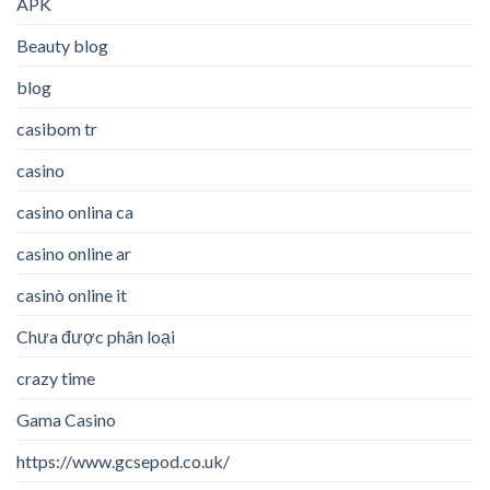
APK
Beauty blog
blog
casibom tr
casino
casino onlina ca
casino online ar
casinò online it
Chưa được phân loại
crazy time
Gama Casino
https://www.gcsepod.co.uk/