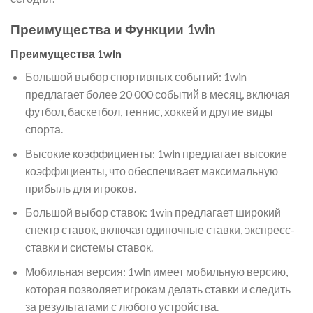
Преимущества и Функции 1win
Преимущества 1win
Большой выбор спортивных событий: 1win
предлагает более 20 000 событий в месяц, включая
футбол, баскетбол, теннис, хоккей и другие виды
спорта.
Высокие коэффициенты: 1win предлагает высокие
коэффициенты, что обеспечивает максимальную
прибыль для игроков.
Большой выбор ставок: 1win предлагает широкий
спектр ставок, включая одиночные ставки, экспресс-
ставки и системы ставок.
Мобильная версия: 1win имеет мобильную версию,
которая позволяет игрокам делать ставки и следить
за результатами с любого устройства.