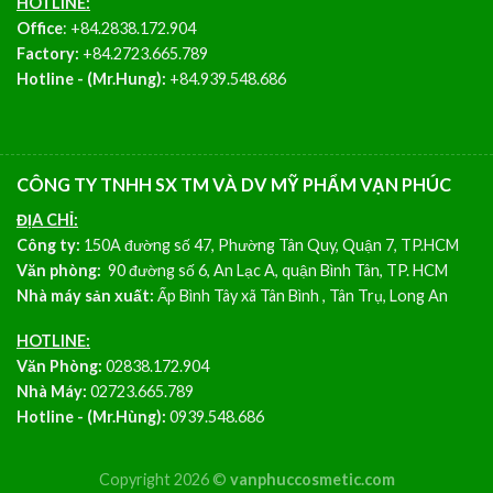
HOTLINE:
Office
:
+84.2838.172.904
Factory:
+84.2723.665.789
Hotline - (Mr.Hung):
+84.939.548.686
CÔNG TY TNHH SX TM VÀ DV MỸ PHẨM VẠN PHÚC
ĐỊA CHỈ:
Công ty:
150A đường số 47, Phường Tân Quy, Quận 7, TP.HCM
Văn phòng:
90 đường số 6, An Lạc A, quận Bình Tân, TP. HCM
Nhà máy sản xuất:
Ấp Bình Tây xã Tân Bình , Tân Trụ, Long An
HOTLINE:
Văn Phòng:
02838.172.904
Nhà Máy:
02723.665.789
Hotline - (Mr.Hùng):
0939.548.686
Copyright 2026 ©
vanphuccosmetic.com