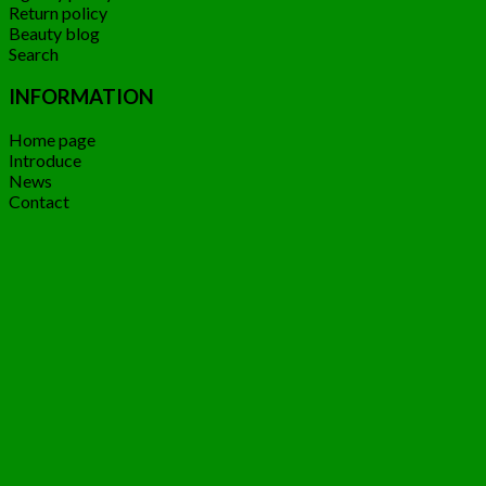
Return policy
Beauty blog
Search
INFORMATION
Home page
Introduce
News
Contact