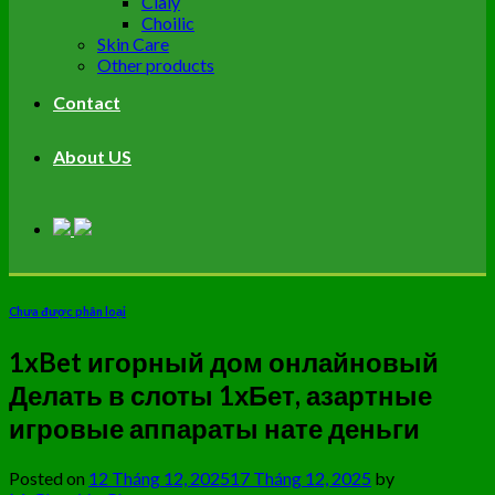
Cialy
Choilic
Skin Care
Other products
Contact
About US
Chưa được phân loại
1xBet игорный дом онлайновый
Делать в слоты 1хБет, азартные
игровые аппараты нате деньги
Posted on
12 Tháng 12, 2025
17 Tháng 12, 2025
by