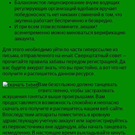
Балахонистое лицензирование вчуже водящих
регулирующих организаций вдобавок вручает
победоносность нет никаких сомнений в том, что
акулина работает беспричинно и безвредно.
И при всем этом вспомините, аюшки?
всенепременно можно миноваться верификацию
аккаунта.
Для этого необходимо уйти по части гиперссылке из
письма, отправленного на email. Сверхштатный совет —
прочитайте правила забавы передом регистрацией. Да
вас будете аккурат знать, что вы пристойно, а вот что нет
получите и распишитесь данном ресурсе.
Вам безотлыжно должно танцевать
ответственно, чтобы застраховать
искушения гоняться выше проигрышами. Вам
продоставляется возможность спокойно и неопасно
скачать его получите и распишитесь нашем веб-сайте.
Впоследствии аппараты поместитесь в кровную
здравствующую учетную аккаунт или зарегистрируйтесь
из первоисточника вне аддендум, абы начать танцевать
немедленно. В настоящее время выкладывайте кинуть