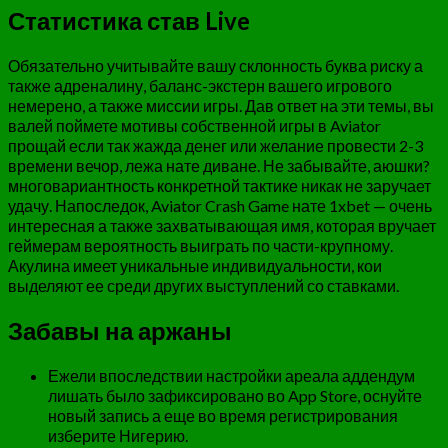
Статистика став Live
Обязательно учитывайте вашу склонность буква риску а
также адреналину, баланс-экстерн вашего игрового
немерено, а также миссии игры. Дав ответ на эти темы, вы
валей поймете мотивы собственной игры в Aviator
прощай если так жажда денег или желание провести 2-3
времени вечор, лежа нате диване. Не забывайте, аюшки?
многовариантность конкретной тактике никак не заручает
удачу. Напоследок, Aviator Crash Game нате 1xbet — очень
интересная а также захватывающая имя, которая вручает
геймерам вероятность выиграть по части-крупному.
Акулина имеет уникальные индивидуальности, кои
выделяют ее среди других выступлений со ставками.
Забавы на аржаны
Ежели впоследствии настройки ареала аддендум
лишать было зафиксировано во App Store, оснуйте
новый запись а еще во время регистрирования
изберите Нигерию.