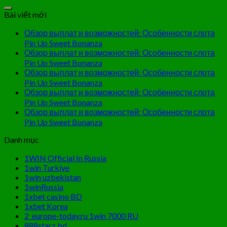
Bài viết mới
Обзор выплат и возможностей: Особенности слота
Pin Up Sweet Bonanza
Обзор выплат и возможностей: Особенности слота
Pin Up Sweet Bonanza
Обзор выплат и возможностей: Особенности слота
Pin Up Sweet Bonanza
Обзор выплат и возможностей: Особенности слота
Pin Up Sweet Bonanza
Обзор выплат и возможностей: Особенности слота
Pin Up Sweet Bonanza
Danh mục
1WIN Official In Russia
1win Turkiye
1win uzbekistan
1winRussia
1xbet casino BD
1xbet Korea
2_europe-today.ru 1win 7000 RU
888starz bd