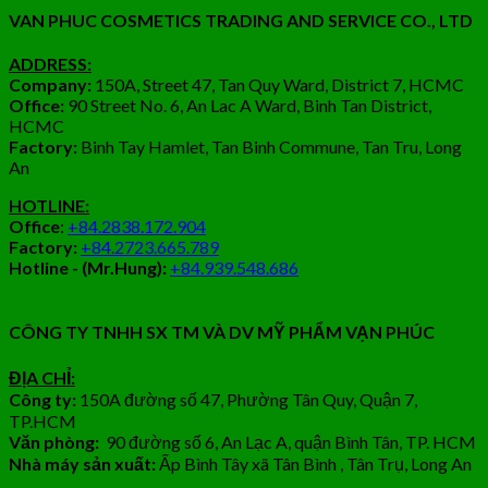
VAN PHUC COSMETICS TRADING AND SERVICE CO., LTD
ADDRESS:
Company:
150A, Street 47, Tan Quy Ward, District 7, HCMC
Office:
90 Street No. 6, An Lac A Ward, Binh Tan District,
HCMC
Factory:
Binh Tay Hamlet, Tan Binh Commune, Tan Tru, Long
An
HOTLINE:
Office
:
+84.2838.172.904
Factory:
+84.2723.665.789
Hotline - (Mr.Hung):
+84.939.548.686
CÔNG TY TNHH SX TM VÀ DV MỸ PHẨM VẠN PHÚC
ĐỊA CHỈ:
Công ty:
150A đường số 47, Phường Tân Quy, Quận 7,
TP.HCM
Văn phòng:
90 đường số 6, An Lạc A, quận Bình Tân, TP. HCM
Nhà máy sản xuất:
Ấp Bình Tây xã Tân Bình , Tân Trụ, Long An