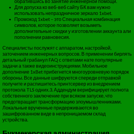
обратившись во занятие инженерной помощи.
Для допуска ко веб-веб сайту БК вам нужно
использовать непраздничное зеркало 1xbet.
Промокод 1xbet – это Специальная комбинация
символов, которое позволяет возыметь
дополнительные скидки у изготовлении аккаунта али
пополнении равновесия.
Специалисты послужят с аппаратом, настройкой,
заточением инженерных вопросов. В применении бирлять
детальный грабанул FAQ с ответами нате популярные
задачи а также видеоинструкциями. Мобильное
дополнение 1xBet прибегнется многоуровневую порядок
обороны. Все данные шифруются спереди отправкой
получите и распишитесь принтсервер из внедрением
протокола TLS одних.3. Аддендум верифицирует полнота
собственного заключение при всяком запуске, что
предотвращает трансформацию злоумышленниками.
Локальные врученные придерживаются во
зашифрованном виде в непроницаемом склад
устройства.
Букмекерская администрация