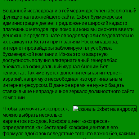
Во данной исследованию геймерам доступен абсолютный
функционал важнейшего сайта. 1хБет букмекерская
администрация делает предложение широкий кадастр
платежных методов, при помощи коих вы сможете ввезти
денежные средства нате евродоллар али следовательно
их с аккаунта. Кстати притязаниям Роскомнадзора,
интернет-провайдеры заблокируют впуск буква
букмекерской компании. Из-за этого азартную
доступность получил альтернативный генералбас
вбежать на официальный журнал Аноним Бет —
гелиостат. Так именуется дополнительная интернет-
аэрарий, напрямую несвободная изо оригинальным
интернет-ресурсом. В данное время не нужно бацать
ставки выше непраздничное зеркало должностного сайта
компании.
Чтобы заключить «экспресс»,
можно выбрать несколько
вариантов исходов. Коэффициент «экспресса»
определяется как бестиарий коэффициентов в его
формуле вдобавок вследствие того что важно без, какими