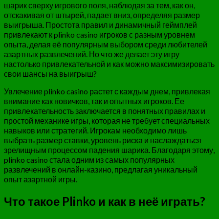
шарик сверху игрового поля, наблюдая за тем, как он,
отскакивая от штырей, падает вниз, определяя размер
выигрыша. Простота правил и динамичный геймплей
привлекают к plinko casino игроков с разным уровнем
опыта, делая её популярным выбором среди любителей
азартных развлечений. Но что же делает эту игру
настолько привлекательной и как можно максимизировать
свои шансы на выигрыш?
Увлечение plinko casino растет с каждым днем, привлекая
внимание как новичков, так и опытных игроков. Ее
привлекательность заключается в понятных правилах и
простой механике игры, которая не требует специальных
навыков или стратегий. Игрокам необходимо лишь
выбрать размер ставки, уровень риска и наслаждаться
зрелищным процессом падения шарика. Благодаря этому,
plinko casino стала одним из самых популярных
развлечений в онлайн-казино, предлагая уникальный
опыт азартной игры.
Что такое Plinko и как в неё играть?