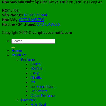
Nhà máy sản xuất:
Ấp Bình Tây xã Tân Bình , Tân Trụ, Long An
HOTLINE:
Văn Phòng:
02838.172.904
Nhà Máy:
02723.665.789
Hotline - (Mr.Hùng):
0939.548.686
Copyright 2026 ©
vanphuccosmetic.com
Tìm
kiếm:
Home
Product
Perfume
Glorin
KOZIN
Cialy
Choilic
Inz
Les Frenchises
Les Smar’t
Other Perfume
Hair care
Hair Coat