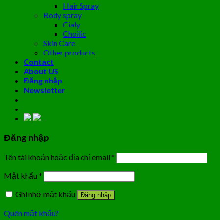
Hair Spray
Body spray
Cialy
Choilic
Skin Care
Other products
Contact
About US
Đăng nhập
Newsletter
Đăng nhập
Tên tài khoản hoặc địa chỉ email
*
Mật khẩu
*
Ghi nhớ mật khẩu
Đăng nhập
Quên mật khẩu?