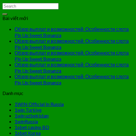
Bài viết mới
Обзор выплат и возможностей: Особенности слота
Pin Up Sweet Bonanza
Обзор выплат и возможностей: Особенности слота
Pin Up Sweet Bonanza
Обзор выплат и возможностей: Особенности слота
Pin Up Sweet Bonanza
Обзор выплат и возможностей: Особенности слота
Pin Up Sweet Bonanza
Обзор выплат и возможностей: Особенности слота
Pin Up Sweet Bonanza
Danh mục
1WIN Official In Russia
1win Turkiye
1win uzbekistan
1winRussia
1xbet casino BD
1xbet Korea