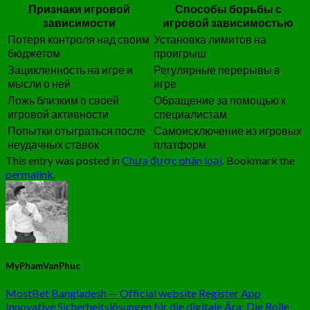
Признаки игровой
Способы борьбы с
зависимости
игровой зависимостью
Потеря контроля над своим
Установка лимитов на
бюджетом
проигрыш
Зацикленность на игре и
Регулярные перерывы в
мысли о ней
игре
Ложь близким о своей
Обращение за помощью к
игровой активности
специалистам
Попытки отыграться после
Самоисключение из игровых
неудачных ставок
платформ
This entry was posted in
Chưa được phân loại
. Bookmark the
permalink
.
MyPhamVanPhuc
MostBet Bangladesh — Official website Register App
Innovative Sicherheitslösungen für die digitale Ära: Die Rolle