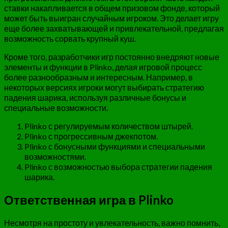
ставки накапливается в общем призовом фонде, который
может быть выигран случайным игроком. Это делает игру
еще более захватывающей и привлекательной, предлагая
возможность сорвать крупный куш.
Кроме того, разработчики игр постоянно внедряют новые
элементы и функции в Plinko, делая игровой процесс
более разнообразным и интересным. Например, в
некоторых версиях игроки могут выбирать стратегию
падения шарика, используя различные бонусы и
специальные возможности.
Plinko с регулируемым количеством штырей.
Plinko с прогрессивным джекпотом.
Plinko с бонусными функциями и специальными
возможностями.
Plinko с возможностью выбора стратегии падения
шарика.
Ответственная игра в Plinko
Несмотря на простоту и увлекательность, важно помнить,