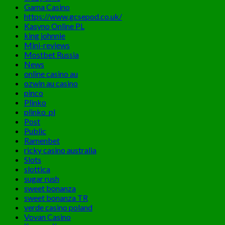
Gama Casino
https://www.gcsepod.co.uk/
Kasyno Online PL
king johnnie
Mini-reviews
Mostbet Russia
News
online casino au
ozwin au casino
pinco
Plinko
plinko_pl
Post
Public
Ramenbet
ricky casino australia
Slots
slottica
sugar rush
sweet bonanza
sweet bonanza TR
verde casino poland
Vovan Casino