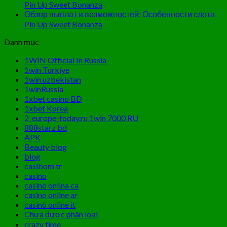
Pin Up Sweet Bonanza
Обзор выплат и возможностей: Особенности слота
Pin Up Sweet Bonanza
Danh mục
1WIN Official In Russia
1win Turkiye
1win uzbekistan
1winRussia
1xbet casino BD
1xbet Korea
2_europe-today.ru 1win 7000 RU
888starz bd
APK
Beauty blog
blog
casibom tr
casino
casino onlina ca
casino online ar
casinò online it
Chưa được phân loại
crazy time