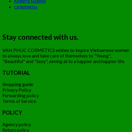
Комета Казино
сателлиты
Stay connected with us.
VAN PHUC COSMETICS wishes to inspire Vietnamese women
to always love and take care of themselves to "Young",
"Beautiful" and "Sexy", aiming at to a happier and happier life.
TUTORIAL
Shopping guide
Privacy Policy
Forwarding policy
Terms of Service
POLICY
Agency policy
Return policy