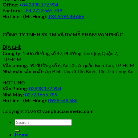
Office
:
+84.2838.172.904
Factory:
+84.2723.665.789
Hotline - (Mr.Hung):
+84.939.548.686
CÔNG TY TNHH SX TM VÀ DV MỸ PHẨM VẠN PHÚC
ĐỊA CHỈ:
Công ty:
150A đường số 47, Phường Tân Quy, Quận 7,
TP.HCM
Văn phòng:
90 đường số 6, An Lạc A, quận Bình Tân, TP. HCM
Nhà máy sản xuất:
Ấp Bình Tây xã Tân Bình , Tân Trụ, Long An
HOTLINE:
Văn Phòng:
02838.172.904
Nhà Máy:
02723.665.789
Hotline - (Mr.Hùng):
0939.548.686
Copyright 2026 ©
vanphuccosmetic.com
Tìm
kiếm:
Home