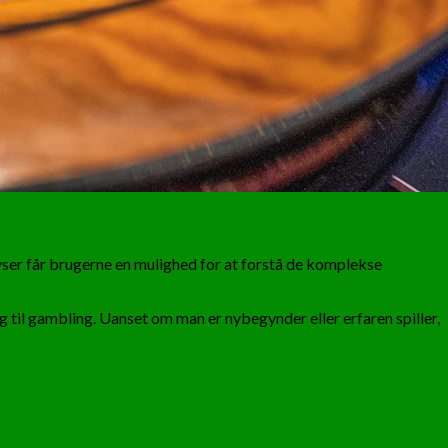
yser får brugerne en mulighed for at forstå de komplekse
g til gambling. Uanset om man er nybegynder eller erfaren spiller,