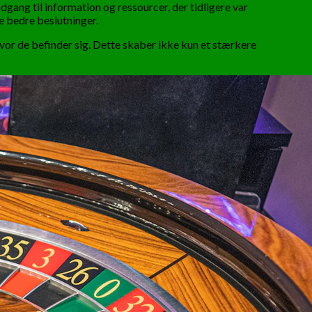
gang til information og ressourcer, der tidligere var
e bedre beslutninger.
hvor de befinder sig. Dette skaber ikke kun et stærkere