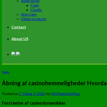
Body spray
Cialy
Choilic
Skin Care
Other products
Contact
About US
Public
Åbning af casinohemmeligheder Hvordan
Posted on
2 Tháng 3, 2026
by
MyPhamVanPhuc
Forståelse af casinodynamikker