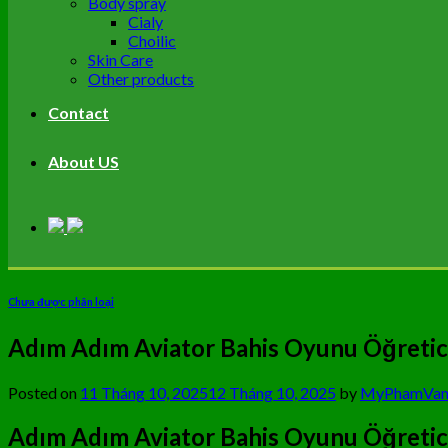
Body spray
Cialy
Choilic
Skin Care
Other products
Contact
About US
Chưa được phân loại
Adım Adım Aviator Bahis Oyunu Öğretici
Posted on
11 Tháng 10, 2025
12 Tháng 10, 2025
by
MyPhamVan
Adım Adım Aviator Bahis Oyunu Öğretici