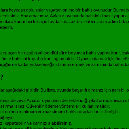
ulara heyecan dolu anlar yaşatan online bir bahis oyunudur. Bu mak
edeceksiniz. Ana amacımız, Aviator oyununda bahsinizi nasıl yapaca
culara kadar herkes için faydalı olacak bu rehber, adım adım takip 
edelim.
macı, uçan bir uçağın yükseldiği süre boyunca bahis yapmaktır. Uç
ce bahisini kapatıp kar sağlamaktır. Oyunu anlamak için öncelikl
, uçağın ne kadar yükseleceğini tahmin etmek ve zamanında bahis 
r?
aşağıdaki gibidir. Bu liste, oyunda başarılı olmanız için gerekli o
sitesinde veya Aviator oyununun desteklendiği platformda hesap ol
atırmalısınız. Güvenilir ödeme yöntemleri kullanılmalıdır.
latformda minimum ve maksimum bahis tutarları belirtilmiştir.
aşlayın.
 kapatabilir ve karınızı alabilirsiniz.
lmadıysa o eli kaybedersiniz. Kazandıysanız kazanç bakiyenize ya