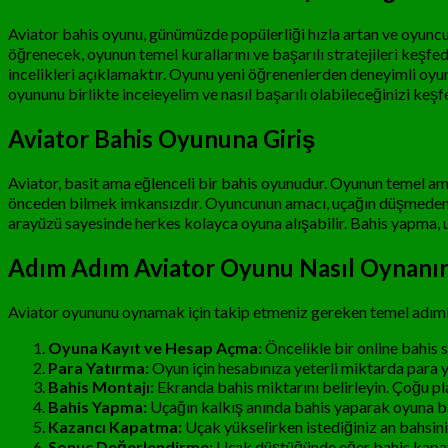
Aviator bahis oyunu, günümüzde popülerliği hızla artan ve oyunc
öğrenecek, oyunun temel kurallarını ve başarılı stratejileri keşf
incelikleri açıklamaktır. Oyunu yeni öğrenenlerden deneyimli oyun
oyununu birlikte inceleyelim ve nasıl başarılı olabileceğinizi keşf
Aviator Bahis Oyununa Giriş
Aviator, basit ama eğlenceli bir bahis oyunudur. Oyunun temel a
önceden bilmek imkansızdır. Oyuncunun amacı, uçağın düşmeden ön
arayüzü sayesinde herkes kolayca oyuna alışabilir. Bahis yapma
Adım Adım Aviator Oyunu Nasıl Oynanı
Aviator oyununu oynamak için takip etmeniz gereken temel adımlar 
Oyuna Kayıt ve Hesap Açma:
Öncelikle bir online bahis 
Para Yatırma:
Oyun için hesabınıza yeterli miktarda para y
Bahis Montajı:
Ekranda bahis miktarını belirleyin. Çoğu p
Bahis Yapma:
Uçağın kalkış anında bahis yaparak oyuna b
Kazancı Kapatma:
Uçak yükselirken istediğiniz an bahsinizi
Sonuç Değerlendirme:
Uçak düştüğünde eğer bahis kapatı