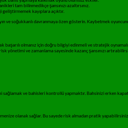
ikleri tam bilinmedikçe şansınızı azaltırsınız.
i geliştirmemek kayıplara açıktır.
ayın ve soğukkanlı davranmaya özen gösterin. Kaybetmek oyuncunun
k başarılı olmanız için doğru bilgiyi edinmeli ve stratejik oynamal
isk yönetimi ve zamanlama sayesinde kazanç şansınızı artırabilirs
ni sağlamak ve bahisleri kontrollü yapmaktır. Bahsinizi erken kap
nize olanak sağlar. Bu sayede risk almadan pratik yapabilirsiniz