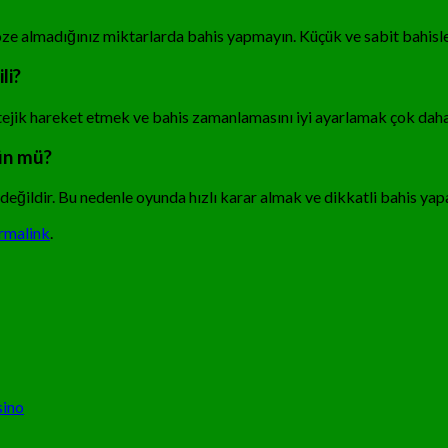
öze almadığınız miktarlarda bahis yapmayın. Küçük ve sabit bahisle
li?
tejik hareket etmek ve bahis zamanlamasını iyi ayarlamak çok daha 
ün mü?
ildir. Bu nedenle oyunda hızlı karar almak ve dikkatli bahis yapa
rmalink
.
sino