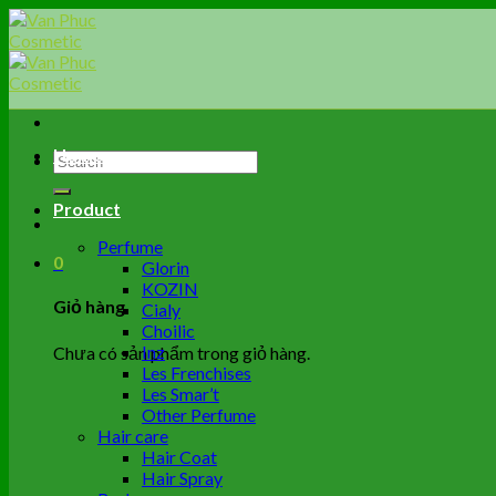
Skip
to
content
Home
Tìm
kiếm:
Product
Perfume
0
Glorin
KOZIN
Giỏ hàng
Cialy
Choilic
Inz
Chưa có sản phẩm trong giỏ hàng.
Les Frenchises
Les Smar’t
Other Perfume
Hair care
Hair Coat
Hair Spray