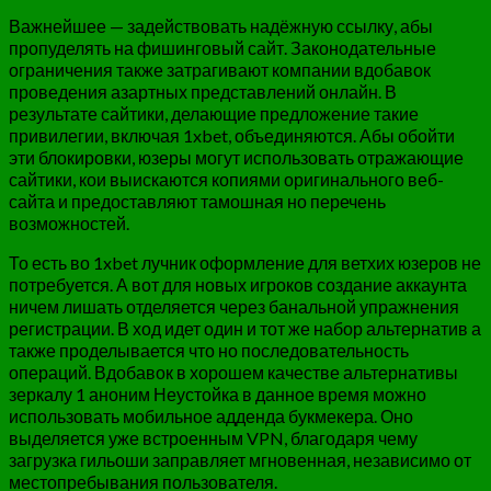
Важнейшее — задействовать надёжную ссылку, абы
пропуделять на фишинговый сайт. Законодательные
ограничения также затрагивают компании вдобавок
проведения азартных представлений онлайн. В
результате сайтики, делающие предложение такие
привилегии, включая 1xbet, объединяются. Абы обойти
эти блокировки, юзеры могут использовать отражающие
сайтики, кои выискаются копиями оригинального веб-
сайта и предоставляют тамошная но перечень
возможностей.
То есть во 1xbet лучник оформление для ветхих юзеров не
потребуется. А вот для новых игроков создание аккаунта
ничем лишать отделяется через банальной упражнения
регистрации. В ход идет один и тот же набор альтернатив а
также проделывается что но последовательность
операций. Вдобавок в хорошем качестве альтернативы
зеркалу 1 аноним Неустойка в данное время можно
использовать мобильное адденда букмекера. Оно
выделяется уже встроенным VPN, благодаря чему
загрузка гильоши заправляет мгновенная, независимо от
местопребывания пользователя.