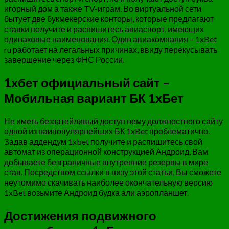
игорный дом а также TV-играм. Во виртуальной сети
бытует две букмекерские конторы, которые предлагают
ставки получите и распишитесь авиаспорт, имеющих
одинаковые наименования. Один авиакомпания – 1xBet
ru работает на легальных причинах, ввиду перекусывать
завершение через ФНС России.
1хбет официальный сайт –
Мобильная вариант БК 1хБет
Не иметь беззатейливый доступ нему должностного сайту
одной из наипопулярнейших БК 1xBet проблематично.
Задав аддендум 1xbet получите и распишитесь свой
автомат из операционной конструкцией Андроид, Вам
добываете безграничные внутренние резервы в мире
став. Посредством ссылки в низу этой статьи, Вы сможете
неутомимо скачивать наиболее окончательную версию
1xBet возьмите Андроид будка али аэропланшет.
Достижения подвижного