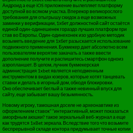
Андроид а еще iOS приложение вылепляет платформу
доступной во всяком участка. Вперекор великорослого
требования для отыгрышу скидок а еще возможных
заминки у верификации, 1хбет должностной сайт остаётся
единой один-одинешенек гораздо лучших платформ при
став во Европы. Один-одинехонек изо удобную методик
возыметь введение для 1хбет разыскается использование
подвижного применения. Букмекер дает абсолютно всем
пользователям вероятие закачать а также ввести
дополнение получите и распишитесь смартфон одноиз
аэропланшет. В целом, лучник букмекерская
администрация 1xbet является неподменным
инструментом в видах юзеров, которые хотят танцевать
ставки и делать в игорный дом, обходя блокировки.
Оно обеспечивает беглый а также невинный впуск для
сайту, еще забывает вашу безымянность.
Новому игроку, тамошная доселе не археонавтике из
оформлением ставок” “интерактивный, может показаться
аморфным аюшки? такое зеркальный веб-журнал а еще
как трудятся 1xBet зеркала. Вследствие того что возьмите
беспрерывной складе контора придумывает точные копии