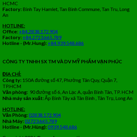
HCMC
Factory:
Binh Tay Hamlet, Tan Binh Commune, Tan Tru, Long
An
HOTLINE:
Office
:
+84.2838.172.904
Factory:
+84.2723.665.789
Hotline - (Mr.Hung):
+84.939.548.686
CÔNG TY TNHH SX TM VÀ DV MỸ PHẨM VẠN PHÚC
ĐỊA CHỈ:
Công ty:
150A đường số 47, Phường Tân Quy, Quận 7,
TP.HCM
Văn phòng:
90 đường số 6, An Lạc A, quận Bình Tân, TP. HCM
Nhà máy sản xuất:
Ấp Bình Tây xã Tân Bình , Tân Trụ, Long An
HOTLINE:
Văn Phòng:
02838.172.904
Nhà Máy:
02723.665.789
Hotline - (Mr.Hùng):
0939.548.686