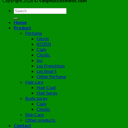
Copyright 2026 ©
vanphuccosmetic.com
Tìm
kiếm:
Home
Product
Perfume
Glorin
KOZIN
Cialy
Choilic
Inz
Les Frenchises
Les Smar’t
Other Perfume
Hair care
Hair Coat
Hair Spray
Body spray
Cialy
Choilic
Skin Care
Other products
Contact