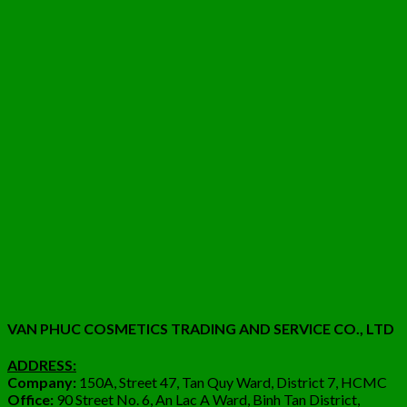
VAN PHUC COSMETICS TRADING AND SERVICE CO., LTD
ADDRESS:
Company:
150A, Street 47, Tan Quy Ward, District 7, HCMC
Office:
90 Street No. 6, An Lac A Ward, Binh Tan District,