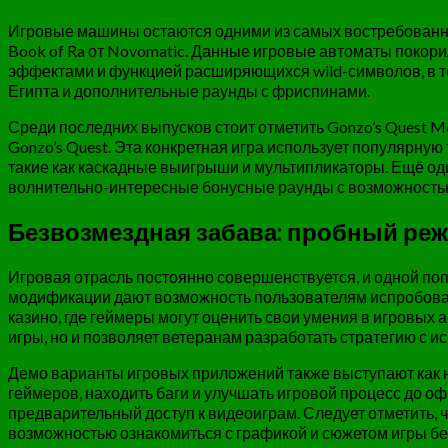
Игровые машины остаются одними из самых востребованных 
Book of Ra от Novomatic. Данные игровые автоматы покори
эффектами и функцией расширяющихся wild-символов, в то
Египта и дополнительные раунды с фриспинами.
Среди последних выпусков стоит отметить Gonzo’s Quest 
Gonzo’s Quest. Эта конкретная игра использует популярну
такие как каскадные выигрыши и мультипликаторы. Ещё оди
волнительно-интересные бонусные раунды с возможностью
Безвозмездная забава: пробный ре
Игровая отрасль постоянно совершенствуется, и одной п
модификации дают возможность пользователям испробоват
казино, где геймеры могут оценить свои умения в игровых
игры, но и позволяет ветеранам разработать стратегию с и
Демо варианты игровых приложений также выступают как 
геймеров, находить баги и улучшать игровой процесс до о
предварительный доступ к видеоиграм. Следует отметить,
возможностью ознакомиться с графикой и сюжетом игры без