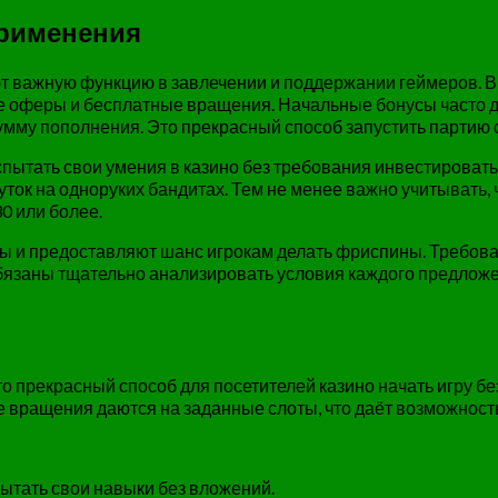
применения
 важную функцию в завлечении и поддержании геймеров. 
 оферы и бесплатные вращения. Начальные бонусы часто д
сумму пополнения. Это прекрасный способ запустить партию 
ытать свои умения в казино без требования инвестировать 
ток на одноруких бандитах. Тем не менее важно учитывать
0 или более.
ты и предоставляют шанс игрокам делать фриспины. Требо
бязаны тщательно анализировать условия каждого предложе
 прекрасный способ для посетителей казино начать игру бе
е вращения даются на заданные слоты, что даёт возможност
ытать свои навыки без вложений.