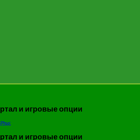
ортал и игровые опции
Phuc
ортал и игровые опции