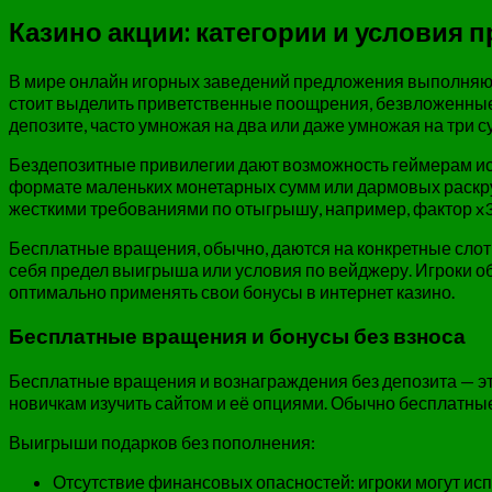
Казино акции: категории и условия 
В мире онлайн игорных заведений предложения выполняют
стоит выделить приветственные поощрения, безвложенные
депозите, часто умножая на два или даже умножая на три 
Бездепозитные привилегии дают возможность геймерам исп
формате маленьких монетарных сумм или дармовых раскру
жесткими требованиями по отыгрышу, например, фактор x3
Бесплатные вращения, обычно, даются на конкретные сло
себя предел выигрыша или условия по вейджеру. Игроки о
оптимально применять свои бонусы в интернет казино.
Бесплатные вращения и бонусы без взноса
Бесплатные вращения и вознаграждения без депозита — это
новичкам изучить сайтом и её опциями. Обычно бесплатны
Выигрыши подарков без пополнения:
Отсутствие финансовых опасностей: игроки могут исп