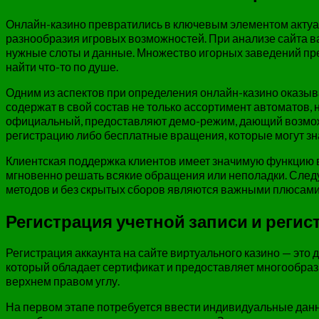
Онлайн-казино превратились в ключевым элементом актуал
разнообразия игровых возможностей. При анализе сайта 
нужные слоты и данные. Множество игорных заведений пре
найти что-то по душе.
Одним из аспектов при определения онлайн-казино оказыва
содержат в свой состав не только ассортимент автоматов,
официальный, предоставляют демо-режим, дающий возможн
регистрацию либо бесплатные вращения, которые могут з
Клиентская поддержка клиентов имеет значимую функцию в 
мгновенно решать всякие обращения или неполадки. След
методов и без скрытых сборов являются важными плюсами 
Регистрация учетной записи и регис
Регистрация аккаунта на сайте виртуального казино — это
который обладает сертификат и предоставляет многообразн
верхнем правом углу.
На первом этапе потребуется ввести индивидуальные данн