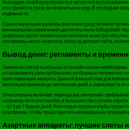
благодаря своей популярности и легкости в использовании.
кто стремится сразу же включиться в игру. В последние пе
надёжности.
Самые маленькие размеры внесения средств имеют возможн
минимальная сумма может достигать около 500 рублей, тог
цифровых валют наименьшая величина зачастую обусловлен
платформы могут начислять плату за депозит счёта, поэто
Вывод денег: регламенты и времен
Заявки на снятие выигрыша из онлайн казино необходимы 
устанавливать свои требования, но базовые положения со
идентификации аккаунта. Данный важный этап для избежан
нескольких времени до нескольких дней, в зависимости от н
Относительно включает периода рассмотрения требований 
например Skrill или Neteller, в большинстве случаев обра
— от 3 до 7 будних дней. Некоторые игровые клубы предос
платформы, чтобы предотвратить неожиданных ситуаций и
Азартные аппараты: лучшие слоты 