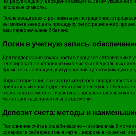
потребуется для утверждения аккаунта. Затем указанного
числовые символы.
После ввода всех строк анкеты регистрационного процесса,
вы можете завершить процедуру регистрационного процесса
ваш первоначальный баланс.
Логин в учетную запись: обеспечени
Для поддержания сохранности в процессе авторизации в учет
генерировать сочетания из букв, чисел и специальных сим
Кроме того, активация двухуровневой аутентификации пр
Когда авторизация к аккаунту был утерян, порядок восста
привязанный e-mail адрес или номер телефона. Очень важн
отсутствия возможности доступа к предоставленным контак
может занять дополнительное времени.
Депозит счета: методы и наименьши
Пополнение счёта в онлайн-казино — это значимый момен
содержат в себе кредитные карты, цифровые кошельки и ви