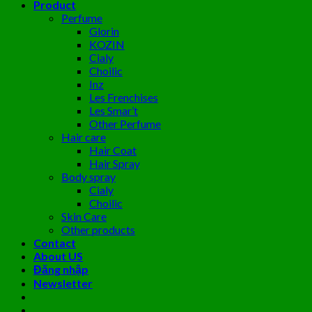
Product
Perfume
Glorin
KOZIN
Cialy
Choilic
Inz
Les Frenchises
Les Smar’t
Other Perfume
Hair care
Hair Coat
Hair Spray
Body spray
Cialy
Choilic
Skin Care
Other products
Contact
About US
Đăng nhập
Newsletter