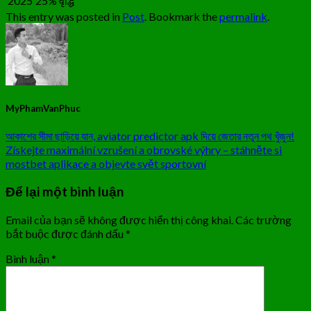
2025
25% वृद्धि
This entry was posted in
Post
. Bookmark the
permalink
.
MyPhamVanPhuc
আকাশের সীমা ছাড়িয়ে যান, aviator predictor apk দিয়ে জেতার নতুন পথ খুঁজুন!
Získejte maximální vzrušení a obrovské výhry – stáhněte si
mostbet aplikace a objevte svět sportovní
Để lại một bình luận
Email của bạn sẽ không được hiển thị công khai.
Các trường
bắt buộc được đánh dấu
*
Bình luận
*