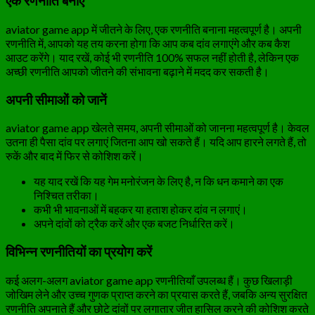
एक रणनीति बनाएं
aviator game app में जीतने के लिए, एक रणनीति बनाना महत्वपूर्ण है। अपनी
रणनीति में, आपको यह तय करना होगा कि आप कब दांव लगाएंगे और कब कैश
आउट करेंगे। याद रखें, कोई भी रणनीति 100% सफल नहीं होती है, लेकिन एक
अच्छी रणनीति आपको जीतने की संभावना बढ़ाने में मदद कर सकती है।
अपनी सीमाओं को जानें
aviator game app खेलते समय, अपनी सीमाओं को जानना महत्वपूर्ण है। केवल
उतना ही पैसा दांव पर लगाएं जितना आप खो सकते हैं। यदि आप हारने लगते हैं, तो
रुकें और बाद में फिर से कोशिश करें।
यह याद रखें कि यह गेम मनोरंजन के लिए है, न कि धन कमाने का एक
निश्चित तरीका।
कभी भी भावनाओं में बहकर या हताश होकर दांव न लगाएं।
अपने दांवों को ट्रैक करें और एक बजट निर्धारित करें।
विभिन्न रणनीतियों का प्रयोग करें
कई अलग-अलग aviator game app रणनीतियाँ उपलब्ध हैं। कुछ खिलाड़ी
जोखिम लेने और उच्च गुणक प्राप्त करने का प्रयास करते हैं, जबकि अन्य सुरक्षित
रणनीति अपनाते हैं और छोटे दांवों पर लगातार जीत हासिल करने की कोशिश करते