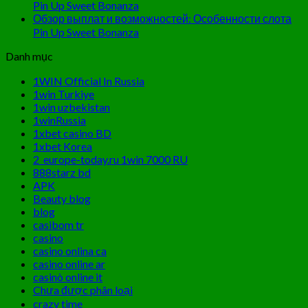
Pin Up Sweet Bonanza
Обзор выплат и возможностей: Особенности слота
Pin Up Sweet Bonanza
Danh mục
1WIN Official In Russia
1win Turkiye
1win uzbekistan
1winRussia
1xbet casino BD
1xbet Korea
2_europe-today.ru 1win 7000 RU
888starz bd
APK
Beauty blog
blog
casibom tr
casino
casino onlina ca
casino online ar
casinò online it
Chưa được phân loại
crazy time