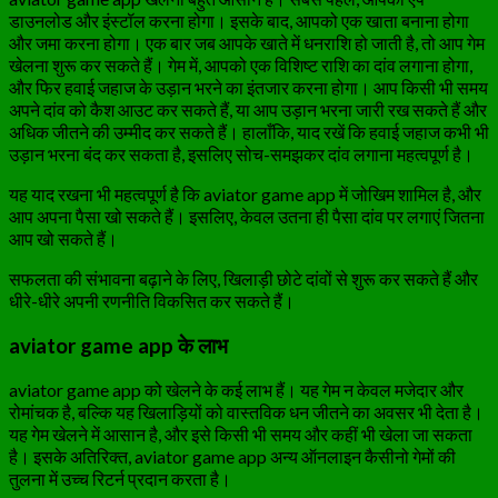
डाउनलोड और इंस्टॉल करना होगा। इसके बाद, आपको एक खाता बनाना होगा
और जमा करना होगा। एक बार जब आपके खाते में धनराशि हो जाती है, तो आप गेम
खेलना शुरू कर सकते हैं। गेम में, आपको एक विशिष्ट राशि का दांव लगाना होगा,
और फिर हवाई जहाज के उड़ान भरने का इंतजार करना होगा। आप किसी भी समय
अपने दांव को कैश आउट कर सकते हैं, या आप उड़ान भरना जारी रख सकते हैं और
अधिक जीतने की उम्मीद कर सकते हैं। हालाँकि, याद रखें कि हवाई जहाज कभी भी
उड़ान भरना बंद कर सकता है, इसलिए सोच-समझकर दांव लगाना महत्वपूर्ण है।
यह याद रखना भी महत्वपूर्ण है कि aviator game app में जोखिम शामिल है, और
आप अपना पैसा खो सकते हैं। इसलिए, केवल उतना ही पैसा दांव पर लगाएं जितना
आप खो सकते हैं।
सफलता की संभावना बढ़ाने के लिए, खिलाड़ी छोटे दांवों से शुरू कर सकते हैं और
धीरे-धीरे अपनी रणनीति विकसित कर सकते हैं।
aviator game app के लाभ
aviator game app को खेलने के कई लाभ हैं। यह गेम न केवल मजेदार और
रोमांचक है, बल्कि यह खिलाड़ियों को वास्तविक धन जीतने का अवसर भी देता है।
यह गेम खेलने में आसान है, और इसे किसी भी समय और कहीं भी खेला जा सकता
है। इसके अतिरिक्त, aviator game app अन्य ऑनलाइन कैसीनो गेमों की
तुलना में उच्च रिटर्न प्रदान करता है।