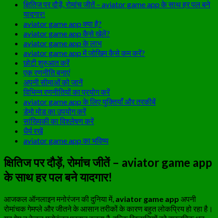
क्षितिज पर दौड़ें, रोमांच जीतें – aviator game app के साथ हर पल बने
यादगार!
aviator game app क्या है?
aviator game app कैसे खेलें?
aviator game app के लाभ
aviator game app में जोखिम कैसे कम करें?
छोटी शुरुआत करें
एक रणनीति बनाएं
अपनी सीमाओं को जानें
विभिन्न रणनीतियों का प्रयोग करें
aviator game app के लिए युक्तियाँ और तरकीबें
डेमो मोड का उपयोग करें
सांख्यिकी का विश्लेषण करें
धैर्य रखें
aviator game app का भविष्य
क्षितिज पर दौड़ें, रोमांच जीतें – aviator game app
के साथ हर पल बने यादगार!
आजकल ऑनलाइन मनोरंजन की दुनिया में,
aviator game app
अपनी
रोमांचक गेमप्ले और जीतने के आसान तरीकों के कारण बहुत लोकप्रिय हो रहा है।