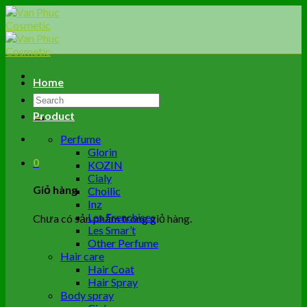
Skip
to
content
Home
Tìm
kiếm:
Product
Perfume
Glorin
0
KOZIN
Cialy
Giỏ hàng
Choilic
Inz
Les Frenchises
Chưa có sản phẩm trong giỏ hàng.
Les Smar’t
Other Perfume
Hair care
Hair Coat
Hair Spray
Body spray