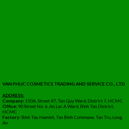
VAN PHUC COSMETICS TRADING AND SERVICE CO., LTD
ADDRESS:
Company:
150A, Street 47, Tan Quy Ward, District 7, HCMC
Office:
90 Street No. 6, An Lac A Ward, Binh Tan District,
HCMC
Factory:
Binh Tay Hamlet, Tan Binh Commune, Tan Tru, Long
An