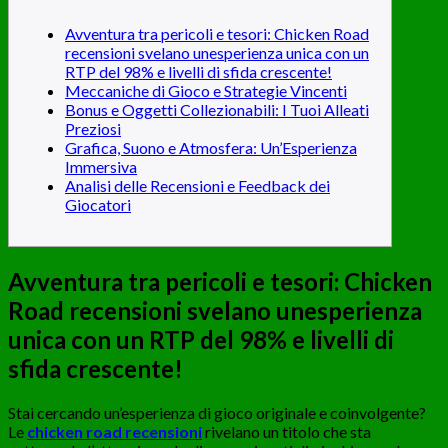
Avventura tra pericoli e tesori: Chicken Road
recensioni svelano unesperienza unica con un
RTP del 98% e livelli di sfida crescente!
Meccaniche di Gioco e Strategie Vincenti
Bonus e Oggetti Collezionabili: I Tuoi Alleati
Preziosi
Grafica, Suono e Atmosfera: Un’Esperienza
Immersiva
Analisi delle Recensioni e Feedback dei
Giocatori
Avventura tra pericoli e tesori: Chicken
Road recensioni svelano unesperienza
unica con un RTP del 98% e livelli di
sfida crescente!
Stai cercando un’esperienza di gioco originale e coinvolgente?
Le
chicken road recensioni
rivelano un titolo che sta