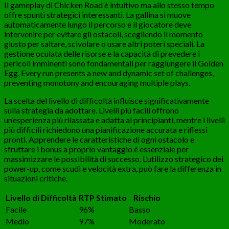
Il gameplay di Chicken Road è intuitivo ma allo stesso tempo
offre spunti strategici interessanti. La gallina si muove
automaticamente lungo il percorso e il giocatore deve
intervenire per evitare gli ostacoli, scegliendo il momento
giusto per saltare, scivolare o usare altri poteri speciali. La
gestione oculata delle risorse e la capacità di prevedere i
pericoli imminenti sono fondamentali per raggiungere il Golden
Egg. Every run presents a new and dynamic set of challenges,
preventing monotony and encouraging multiple plays.
La scelta del livello di difficoltà influisce significativamente
sulla strategia da adottare. Livelli più facili offrono
un’esperienza più rilassata e adatta ai principianti, mentre i livelli
più difficili richiedono una pianificazione accurata e riflessi
pronti. Apprendere le caratteristiche di ogni ostacolo e
sfruttare i bonus a proprio vantaggio è essenziale per
massimizzare le possibilità di successo. L’utilizzo strategico dei
power-up, come scudi e velocità extra, può fare la differenza in
situazioni critiche.
Livello di Difficoltà
RTP Stimato
Rischio
Facile
96%
Basso
Medio
97%
Moderato