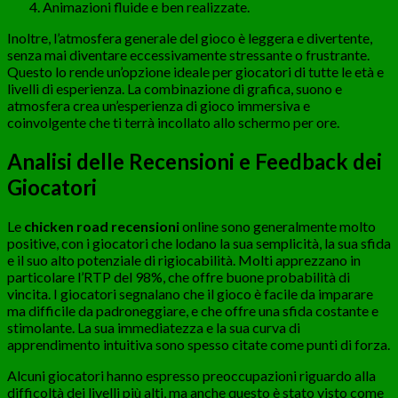
Animazioni fluide e ben realizzate.
Inoltre, l’atmosfera generale del gioco è leggera e divertente,
senza mai diventare eccessivamente stressante o frustrante.
Questo lo rende un’opzione ideale per giocatori di tutte le età e
livelli di esperienza. La combinazione di grafica, suono e
atmosfera crea un’esperienza di gioco immersiva e
coinvolgente che ti terrà incollato allo schermo per ore.
Analisi delle Recensioni e Feedback dei
Giocatori
Le
chicken road recensioni
online sono generalmente molto
positive, con i giocatori che lodano la sua semplicità, la sua sfida
e il suo alto potenziale di rigiocabilità. Molti apprezzano in
particolare l’RTP del 98%, che offre buone probabilità di
vincita. I giocatori segnalano che il gioco è facile da imparare
ma difficile da padroneggiare, e che offre una sfida costante e
stimolante. La sua immediatezza e la sua curva di
apprendimento intuitiva sono spesso citate come punti di forza.
Alcuni giocatori hanno espresso preoccupazioni riguardo alla
difficoltà dei livelli più alti, ma anche questo è stato visto come