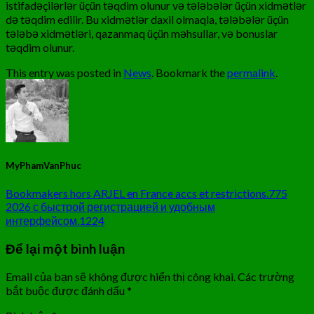
istifadəçilərlər üçün təqdim olunur və tələbələr üçün xidmətlər
də təqdim edilir. Bu xidmətlər daxil olmaqla, tələbələr üçün
tələbə xidmətləri, qazanmaq üçün məhsullar, və bonuslar
təqdim olunur.
This entry was posted in
News
. Bookmark the
permalink
.
MyPhamVanPhuc
Bookmakers hors ARJEL en France accs et restrictions.775
2026 с быстрой регистрацией и удобным
интерфейсом.1224
Để lại một bình luận
Email của bạn sẽ không được hiển thị công khai.
Các trường
bắt buộc được đánh dấu
*