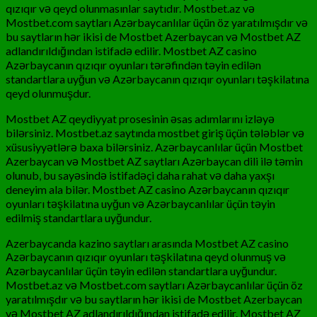
qızıqır və qeyd olunmasınlar saytıdır. Mostbet.az və
Mostbet.com saytları Azərbaycanlılar üçün öz yaratılmışdır və
bu saytların hər ikisi de Mostbet Azerbaycan və Mostbet AZ
adlandırıldığından istifadə edilir. Mostbet AZ casino
Azərbaycanın qızıqır oyunları tərəfindən təyin edilən
standartlara uyğun və Azərbaycanın qızıqır oyunları təşkilatına
qeyd olunmuşdur.
Mostbet AZ qeydiyyat prosesinin əsas adımlarını izləyə
bilərsiniz. Mostbet.az saytında mostbet giriş üçün tələblər və
xüsusiyyətlərə baxa bilərsiniz. Azərbaycanlılar üçün Mostbet
Azerbaycan və Mostbet AZ saytları Azərbaycan dili ilə təmin
olunub, bu sayəsində istifadəçi daha rahat və daha yaxşı
deneyim ala bilər. Mostbet AZ casino Azərbaycanın qızıqır
oyunları təşkilatına uyğun və Azərbaycanlılar üçün təyin
edilmiş standartlara uyğundur.
Azerbaycanda kazino saytları arasında Mostbet AZ casino
Azərbaycanın qızıqır oyunları təşkilatına qeyd olunmuş və
Azərbaycanlılar üçün təyin edilən standartlara uyğundur.
Mostbet.az və Mostbet.com saytları Azərbaycanlılar üçün öz
yaratılmışdır və bu saytların hər ikisi de Mostbet Azerbaycan
və Mostbet AZ adlandırıldığından istifadə edilir. Mostbet AZ