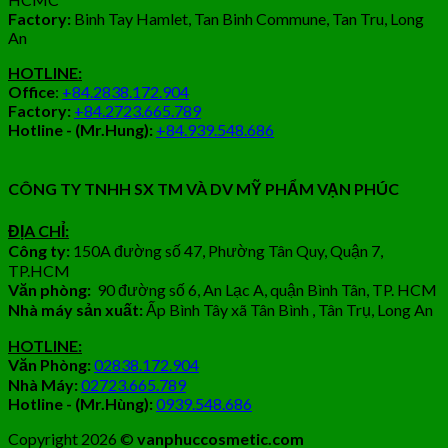
Factory:
Binh Tay Hamlet, Tan Binh Commune, Tan Tru, Long
An
HOTLINE:
Office
:
+84.2838.172.904
Factory:
+84.2723.665.789
Hotline - (Mr.Hung):
+84.939.548.686
CÔNG TY TNHH SX TM VÀ DV MỸ PHẨM VẠN PHÚC
ĐỊA CHỈ:
Công ty:
150A đường số 47, Phường Tân Quy, Quận 7,
TP.HCM
Văn phòng:
90 đường số 6, An Lạc A, quận Bình Tân, TP. HCM
Nhà máy sản xuất:
Ấp Bình Tây xã Tân Bình , Tân Trụ, Long An
HOTLINE:
Văn Phòng:
02838.172.904
Nhà Máy:
02723.665.789
Hotline - (Mr.Hùng):
0939.548.686
Copyright 2026 ©
vanphuccosmetic.com