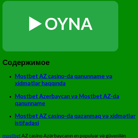
▶️ OYNA
Содержимое
Mostbet AZ casino-da qanunname və
xidmətlər haqqında
Mostbet Azerbaycan və Mostbet AZ-da
qanunname
Mostbet AZ casino-da qazanmaq və xidmətlər
istifadəsi
mostbet
AZ casino Azərbaycanın en populyar və güvenilən