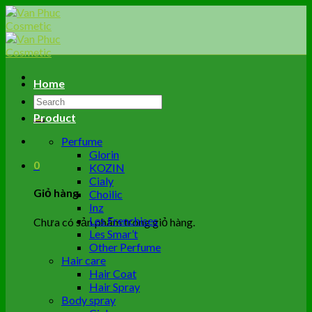
Skip
to
content
Home
Tìm
kiếm:
Product
Perfume
Glorin
0
KOZIN
Cialy
Giỏ hàng
Choilic
Inz
Les Frenchises
Chưa có sản phẩm trong giỏ hàng.
Les Smar’t
Other Perfume
Hair care
Hair Coat
Hair Spray
Body spray