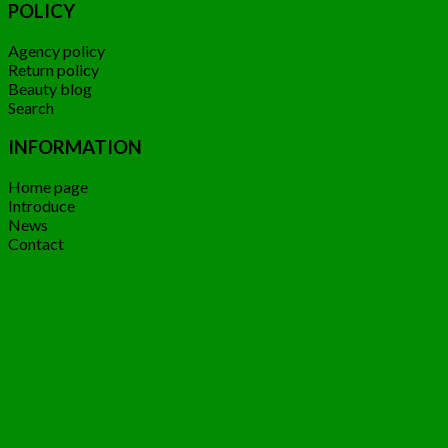
POLICY
Agency policy
Return policy
Beauty blog
Search
INFORMATION
Home page
Introduce
News
Contact