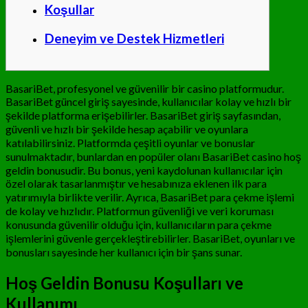
Koşullar
Deneyim ve Destek Hizmetleri
BasariBet, profesyonel ve güvenilir bir casino platformudur.
BasariBet güncel giriş sayesinde, kullanıcılar kolay ve hızlı bir
şekilde platforma erişebilirler. BasariBet giriş sayfasından,
güvenli ve hızlı bir şekilde hesap açabilir ve oyunlara
katılabilirsiniz. Platformda çeşitli oyunlar ve bonuslar
sunulmaktadır, bunlardan en popüler olanı BasariBet casino hoş
geldin bonusudir. Bu bonus, yeni kaydolunan kullanıcılar için
özel olarak tasarlanmıştır ve hesabınıza eklenen ilk para
yatırımıyla birlikte verilir. Ayrıca, BasariBet para çekme işlemi
de kolay ve hızlıdır. Platformun güvenliği ve veri koruması
konusunda güvenilir olduğu için, kullanıcıların para çekme
işlemlerini güvenle gerçekleştirebilirler. BasariBet, oyunları ve
bonusları sayesinde her kullanıcı için bir şans sunar.
Hoş Geldin Bonusu Koşulları ve
Kullanımı