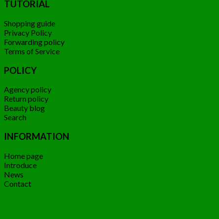
TUTORIAL
Shopping guide
Privacy Policy
Forwarding policy
Terms of Service
POLICY
Agency policy
Return policy
Beauty blog
Search
INFORMATION
Home page
Introduce
News
Contact