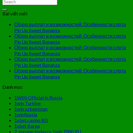
Bài viết mới
Обзор выплат и возможностей: Особенности слота
Pin Up Sweet Bonanza
Обзор выплат и возможностей: Особенности слота
Pin Up Sweet Bonanza
Обзор выплат и возможностей: Особенности слота
Pin Up Sweet Bonanza
Обзор выплат и возможностей: Особенности слота
Pin Up Sweet Bonanza
Обзор выплат и возможностей: Особенности слота
Pin Up Sweet Bonanza
Danh mục
1WIN Official In Russia
1win Turkiye
1win uzbekistan
1winRussia
1xbet casino BD
1xbet Korea
2_europe-today.ru 1win 7000 RU