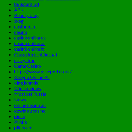
888starz bd
APK
Beauty blog
blog
casibom tr
casino
casino onlina ca
casino online ar
casinò online it
Chưa được phân loại
crazy time
Gama Casino
https://www.gcsepod.co.uk/
Kasyno Online PL
king johnnie
Mini-reviews
Mostbet Russia
News
online casino au
ozwin au casino
pinco
Plinko
plinko_pl