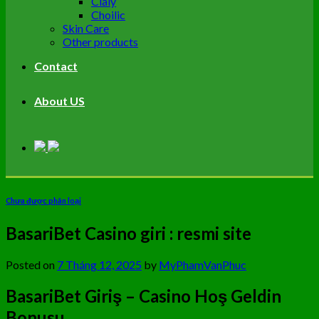
Cialy
Choilic
Skin Care
Other products
Contact
About US
Chưa được phân loại
BasariBet Casino giri : resmi site
Posted on
7 Tháng 12, 2025
by
MyPhamVanPhuc
BasariBet Giriş – Casino Hoş Geldin
Bonusu