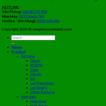
HOTLINE:
Văn Phòng:
02838.172.904
Nhà Máy:
02723.665.789
Hotline - (Mr.Hùng):
0939.548.686
Copyright 2026 ©
vanphuccosmetic.com
Tìm
kiếm:
Home
Product
Perfume
Glorin
KOZIN
Cialy
Choilic
Inz
Les Frenchises
Les Smar’t
Other Perfume
Hair care
Hair Coat
Hair Spray