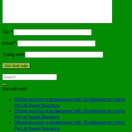
Tên
*
Email
*
Trang web
Bài viết mới
Обзор выплат и возможностей: Особенности слота
Pin Up Sweet Bonanza
Обзор выплат и возможностей: Особенности слота
Pin Up Sweet Bonanza
Обзор выплат и возможностей: Особенности слота
Pin Up Sweet Bonanza