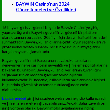
BAYWİN Casino’nun 2024
Güncellemeleri ve Özellikleri
15 baywin giriş ve güncel bilgilerle Baywin Casino’ye giriş
yapmayı öğrenin. Baywin, güvenilir ve güvenli bir platform
olarak tanınan bu casino, 2024 yılı için de aynı kaliteli hizmetleri
sunmaktadır. Baywin, kullanıcılarına çeşitli oyun seçenekleri ve
profesyonel destek sunarak, her tür oyuncunun ihtiyaçlarını
karşılamayı amaçlamaktadır.
Baywin güvenilir mi? Bu sorunun cevabı, kullanıcıların
deneyimlerine ve casino’nin güvenliği ve şifreleme politikalarına
bakarak bulunabilir. Baywin, kullanıcı verilerinin güvenliğini
sağlamak için en modern güvenlik teknolojilerini
kullanmaktadır. Bu nedenle, kullanıcıların paralarının ve kişisel
bilgilerinin güvenli bir ortamda tutulacağından emin
olabilirsiniz.
baywin güncel
giriş için, sadece web sitesine gidip kullanıcı adı
ve şifrenizi girerek giriş yapabilirsiniz. Ancak, daha güvenli bir
giriş yöntemi olarak, Baywin mobil uygulamasını indirip