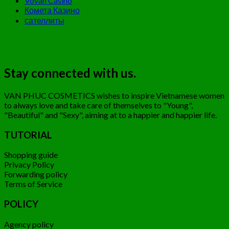
Vovan Casino
Комета Казино
сателлиты
Stay connected with us.
VAN PHUC COSMETICS wishes to inspire Vietnamese women
to always love and take care of themselves to "Young",
"Beautiful" and "Sexy", aiming at to a happier and happier life.
TUTORIAL
Shopping guide
Privacy Policy
Forwarding policy
Terms of Service
POLICY
Agency policy