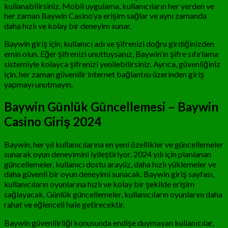
kullanabilirsiniz. Mobil uygulama, kullanıcıların her yerden ve
her zaman Baywin Casino’ya erişim sağlar ve aynı zamanda
daha hızlı ve kolay bir deneyim sunar.
Baywin giriş için, kullanıcı adı ve şifrenizi doğru girdiğinizden
emin olun. Eğer şifrenizi unuttuysanız, Baywin’ın şifre sıfırlama
sistemiyle kolayca şifrenizi yenilebilirsiniz. Ayrıca, güvenliğiniz
için, her zaman güvenilir internet bağlantısı üzerinden giriş
yapmayı unutmayın.
Baywin Günlük Güncellemesi – Baywin
Casino Giriş 2024
Baywin, her yıl kullanıcılarına en yeni özellikler ve güncellemeler
sunarak oyun deneyimini iyileştiriyor. 2024 yılı için planlanan
güncellemeler, kullanıcı dostu arayüz, daha hızlı yüklemeler ve
daha güvenli bir oyun deneyimi sunacak. Baywin giriş sayfası,
kullanıcıların oyunlarına hızlı ve kolay bir şekilde erişim
sağlayacak. Günlük güncellemeler, kullanıcıların oyunlarını daha
rahat ve eğlenceli hale getirecektir.
Baywin güvenilirliği konusunda endişe duymayan kullanıcılar,