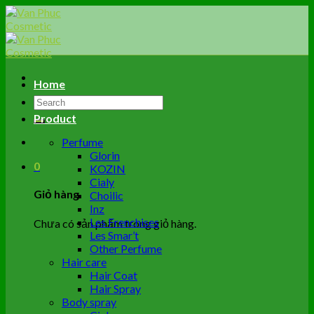
Skip
to
content
Home
Tìm
kiếm:
Product
Perfume
Glorin
0
KOZIN
Cialy
Giỏ hàng
Choilic
Inz
Les Frenchises
Chưa có sản phẩm trong giỏ hàng.
Les Smar’t
Other Perfume
Hair care
Hair Coat
Hair Spray
Body spray