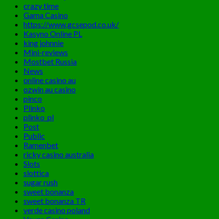
crazy time
Gama Casino
https://www.gcsepod.co.uk/
Kasyno Online PL
king johnnie
Mini-reviews
Mostbet Russia
News
online casino au
ozwin au casino
pinco
Plinko
plinko_pl
Post
Public
Ramenbet
ricky casino australia
Slots
slottica
sugar rush
sweet bonanza
sweet bonanza TR
verde casino poland