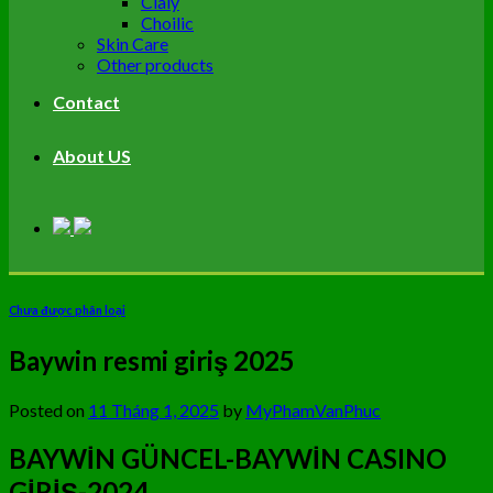
Cialy
Choilic
Skin Care
Other products
Contact
About US
Chưa được phân loại
Baywin resmi giriş 2025
Posted on
11 Tháng 1, 2025
by
MyPhamVanPhuc
BAYWİN GÜNCEL-BAYWİN CASINO
GİRİŞ-2024