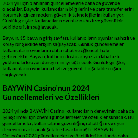
2024 yılı için planlanan güncellemelerle daha da güvende
olacaklar. Baywin, kullanıcıların bilgilerini ve para transferlerini
korumak için en modern güvenlik teknolojilerini kullanıyor.
Günlük girişler, kullanıcıların oyunlarına hızlı ve güvenli bir
şekilde erişim sağlayacak.
Baywin, 15 baywin giriş sayfası, kullanıcıların oyunlarına hızlı ve
kolay bir şekilde erişim sağlayacak. Günlük güncellemeler,
kullanıcıların oyunlarını daha rahat ve eğlenceli hale
getirecektir. Baywin, kullanıcı dostu arayüz ve daha hızlı
yüklemelerle oyun deneyimini iyileştirecek. Günlük girişler,
kullanıcıların oyunlarına hızlı ve güvenli bir şekilde erişim
sağlayacak.
BAYWİN Casino’nun 2024
Güncellemeleri ve Özellikleri
2024 yılında BAYWİN Casino, kullanıcıların deneyimini daha da
iyileştirmek için önemli güncellemeler ve özellikler sunacak. Bu
güncellemeler, kullanıcıların güvenliğini, rahatlığını ve oyun
deneyimini artıracak şekilde tasarlanmıştır. BAYWİN
Casino’nun 2024 güncellemeleri ve özellikleri hakkında daha